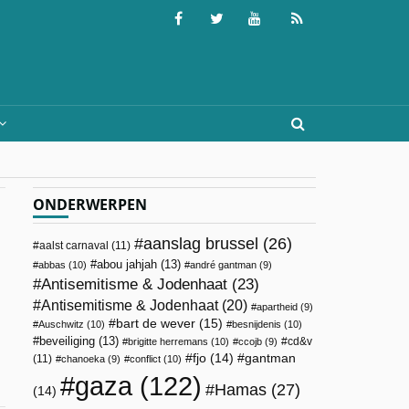
ONDERWERPEN
aanslag brussel
(26)
aalst carnaval
(11)
abou jahjah
(13)
abbas
(10)
andré gantman
(9)
Antisemitisme & Jodenhaat
(23)
Antisemitisme & Jodenhaat
(20)
apartheid
(9)
bart de wever
(15)
Auschwitz
(10)
besnijdenis
(10)
beveiliging
(13)
cd&v
brigitte herremans
(10)
ccojb
(9)
fjo
(14)
gantman
(11)
chanoeka
(9)
conflict
(10)
gaza
(122)
Hamas
(27)
(14)