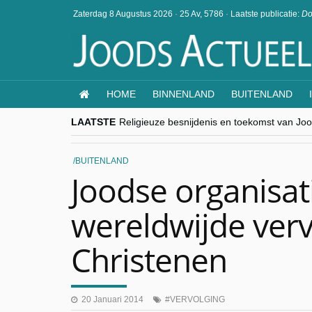
Zaterdag 8 Augustus 2026
·
25 Av, 5786
·
Laatste publicatie:
Do
HOME
BINNENLAND
BUITENLAND
LAATSTE
Religieuze besnijdenis en toekomst van Jood
“Besnijdenisdebat toont hoe moeilijk seculi
CITYTRIP | ROEMENIË – Boekarest: de ver
“Vandaag zit elke Jood in België op de bek
BUITENLAND
goKosher lanceert nieuwe website en same
Joodse organisat
wereldwijde verv
Christenen
20 Januari 2014
VERVOLGING