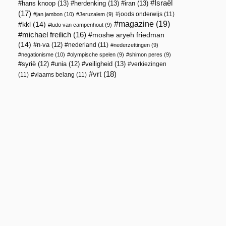
Israël
hans knoop
(13)
herdenking
(13)
iran
(13)
(17)
joods onderwijs
(11)
jan jambon
(10)
Jeruzalem
(9)
magazine
(19)
kkl
(14)
ludo van campenhout
(9)
michael freilich
(16)
moshe aryeh friedman
(14)
n-va
(12)
nederland
(11)
nederzettingen
(9)
negationisme
(10)
olympische spelen
(9)
shimon peres
(9)
veiligheid
(13)
syrië
(12)
unia
(12)
verkiezingen
vrt
(18)
(11)
vlaams belang
(11)