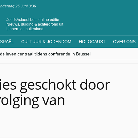
nderdag 25 Juni 0:36
JoodsActueel.be – online editie
Nieuws, duiding & achtergrond uit
binnen- en buitenland
ISRAËL
CULTUUR & JODENDOM
HOLOCAUST
OVER ONS
s leven centraal tijdens conferentie in Brussel
ere Westen minderheden begrijpt”, Jinnih Beels (Vooruit)
rassing van Oost-Europa
laagdenbank”
nwerking met Mishpacha voor kosher travel en simchas wereldwijd
ies geschokt door
olging van