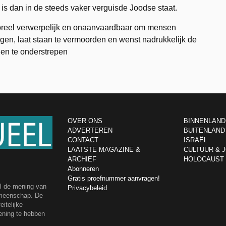
 is dan in de steeds vaker verguisde Joodse staat.
reel verwerpelijk en onaanvaardbaar om mensen
gen, laat staan te vermoorden en wenst nadrukkelijk de
nen te onderstrepen
OVER ONS
BINNENLAND
ADVERTEREN
BUITENLAND
CONTACT
ISRAËL
LAATSTE MAGAZINE &
CULTUUR & 
ARCHIEF
HOLOCAUST
Abonneren
Gratis proefnummer aanvragen!
el de mening van
Privacybeleid
emeenschap. De
itelijke
ening te hebben