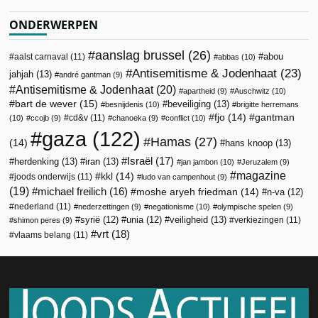
ONDERWERPEN
aanslag brussel
(26)
abou
aalst carnaval
(11)
abbas
(10)
Antisemitisme & Jodenhaat
(23)
jahjah
(13)
andré gantman
(9)
Antisemitisme & Jodenhaat
(20)
apartheid
(9)
Auschwitz
(10)
bart de wever
(15)
beveiliging
(13)
besnijdenis
(10)
brigitte herremans
fjo
(14)
gantman
cd&v
(11)
(10)
ccojb
(9)
chanoeka
(9)
conflict
(10)
gaza
(122)
Hamas
(27)
(14)
hans knoop
(13)
Israël
(17)
herdenking
(13)
iran
(13)
jan jambon
(10)
Jeruzalem
(9)
magazine
kkl
(14)
joods onderwijs
(11)
ludo van campenhout
(9)
(19)
michael freilich
(16)
moshe aryeh friedman
(14)
n-va
(12)
nederland
(11)
nederzettingen
(9)
negationisme
(10)
olympische spelen
(9)
veiligheid
(13)
syrië
(12)
unia
(12)
verkiezingen
(11)
shimon peres
(9)
vrt
(18)
vlaams belang
(11)