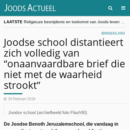
LAATSTE
Religieuze besnijdenis en toekomst van Joods leven centraal tijdens conferentie in Brussel
“Besnijdenisdebat toont hoe moeilijk seculiere Westen minderheden begrijpt”, Jinnih Beels (Vooruit)
CITYTRIP | ROEMENIË – Boekarest: de verrassing van Oost-Europa
BINNENLAND
“Vandaag zit elke Jood in België op de beklaagdenbank”
Joodse school distantieert
goKosher lanceert nieuwe website en samenwerking met Mishpacha voor kosher travel en simchas wereldwijd
zich volledig van
“onaanvaardbare brief die
niet met de waarheid
strookt”
20 Februari 2018
Joodse school (archiefbeeld foto Flash90)
De Joodse Benoth Jeruzalemschool, die vandaag in