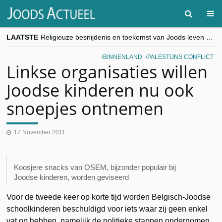
LAATSTE
Religieuze besnijdenis en toekomst van Joods leven centraal tijdens conferentie in Brussel
“Besnijdenisdebat toont hoe moeilijk seculiere Westen minderheden begrijpt”, Jinnih Beels (Vooruit)
CITYTRIP | ROEMENIË – Boekarest: de verrassing van Oost-Europa
BINNENLAND
PALESTIJNS CONFLICT
“Vandaag zit elke Jood in België op de beklaagdenbank”
Linkse organisaties willen
goKosher lanceert nieuwe website en samenwerking met Mishpacha voor kosher travel en simchas wereldwijd
Joodse kinderen nu ook
snoepjes ontnemen
17 November 2011
Koosjere snacks van OSEM, bijzonder populair bij
Joodse kinderen, worden geviseerd
Voor de tweede keer op korte tijd worden Belgisch-Joodse
schoolkinderen beschuldigd voor iets waar zij geen enkel
vat op hebben, namelijk de politieke stappen ondernomen