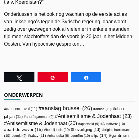
t.a.v. Koerdistan?”
Ondertussen is het ook nog wachten op de eerste acties
van linkse ngo’s tegen de Syrische regering, daar wordt
zedig over gezwegen ook al vielen er in enkele maanden
tijd meer slachtoffers dan de voorbije 20 jaar in het Midden-
Oosten. Van hypocrisie gesproken…
Tweet
Pin
Share
ONDERWERPEN
aanslag brussel
(26)
abou
aalst carnaval
(11)
abbas
(10)
Antisemitisme & Jodenhaat
(23)
jahjah
(13)
andré gantman
(9)
Antisemitisme & Jodenhaat
(20)
apartheid
(9)
Auschwitz
(10)
bart de wever
(15)
beveiliging
(13)
besnijdenis
(10)
brigitte herremans
fjo
(14)
gantman
cd&v
(11)
(10)
ccojb
(9)
chanoeka
(9)
conflict
(10)