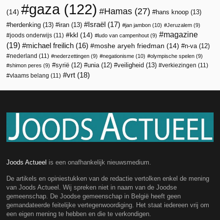
gaza
(122)
Hamas
(27)
(14)
hans knoop
(13)
Israël
(17)
herdenking
(13)
iran
(13)
jan jambon
(10)
Jeruzalem
(9)
magazine
kkl
(14)
joods onderwijs
(11)
ludo van campenhout
(9)
(19)
michael freilich
(16)
moshe aryeh friedman
(14)
n-va
(12)
nederland
(11)
nederzettingen
(9)
negationisme
(10)
olympische spelen
(9)
veiligheid
(13)
syrië
(12)
unia
(12)
verkiezingen
(11)
shimon peres
(9)
vrt
(18)
vlaams belang
(11)
Joods Actueel
is een onafhankelijk nieuwsmedium.
De artikels en opiniestukken van de redactie vertolken enkel de mening
van Joods Actueel. Wij spreken niet in naam van de Joodse
gemeenschap. De Joodse gemeenschap in België heeft geen
gemandateerde feitelijke vertegenwoordiging. Het staat iedereen vrij om
een eigen mening te hebben en die te verkondigen.