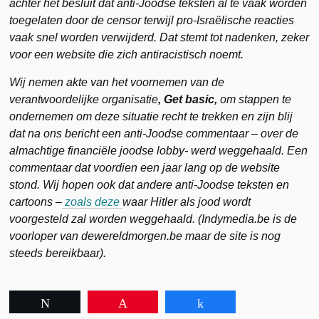
achter het besluit dat anti-Joodse teksten al te vaak worden
toegelaten door de censor terwijl pro-Israëlische reacties
vaak snel worden verwijderd. Dat stemt tot nadenken, zeker
voor een website die zich antiracistisch noemt.
Wij nemen akte van het voornemen van de
verantwoordelijke
organisatie
, Get basic,
om stappen te
ondernemen om deze situatie recht te trekken en zijn blij
dat na ons bericht een anti-Joodse commentaar – over de
almachtige financiële joodse lobby- werd weggehaald. Een
commentaar dat voordien een jaar lang op de website
stond. Wij hopen ook dat andere anti-Joodse teksten en
cartoons –
zoals deze
waar Hitler als jood wordt
voorgesteld zal worden weggehaald. (Indymedia.be is de
voorloper van dewereldmorgen.be maar de site is nog
steeds bereikbaar).
Tweet
Pin
Share