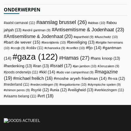
ONDERWERPEN
aanslag brussel
(26)
abou
aalst carnaval
(11)
abbas
(10)
Antisemitisme & Jodenhaat
(23)
jahjah
(13)
andré gantman
(9)
Antisemitisme & Jodenhaat
(20)
apartheid
(9)
Auschwitz
(10)
bart de wever
(15)
beveiliging
(13)
besnijdenis
(10)
brigitte herremans
fjo
(14)
gantman
cd&v
(11)
(10)
ccojb
(9)
chanoeka
(9)
conflict
(10)
gaza
(122)
Hamas
(27)
(14)
hans knoop
(13)
Israël
(17)
herdenking
(13)
iran
(13)
jan jambon
(10)
Jeruzalem
(9)
magazine
kkl
(14)
joods onderwijs
(11)
ludo van campenhout
(9)
(19)
michael freilich
(16)
moshe aryeh friedman
(14)
n-va
(12)
nederland
(11)
nederzettingen
(9)
negationisme
(10)
olympische spelen
(9)
veiligheid
(13)
syrië
(12)
unia
(12)
verkiezingen
(11)
shimon peres
(9)
vrt
(18)
vlaams belang
(11)