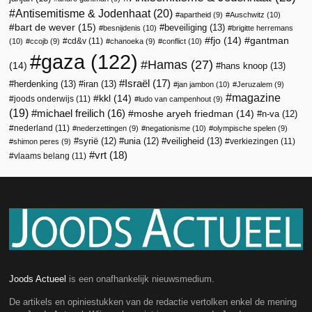
Antisemitisme & Jodenhaat
(20)
apartheid
(9)
Auschwitz
(10)
bart de wever
(15)
beveiliging
(13)
besnijdenis
(10)
brigitte herremans
fjo
(14)
gantman
cd&v
(11)
(10)
ccojb
(9)
chanoeka
(9)
conflict
(10)
gaza
(122)
Hamas
(27)
(14)
hans knoop
(13)
Israël
(17)
herdenking
(13)
iran
(13)
jan jambon
(10)
Jeruzalem
(9)
magazine
kkl
(14)
joods onderwijs
(11)
ludo van campenhout
(9)
(19)
michael freilich
(16)
moshe aryeh friedman
(14)
n-va
(12)
nederland
(11)
nederzettingen
(9)
negationisme
(10)
olympische spelen
(9)
veiligheid
(13)
syrië
(12)
unia
(12)
verkiezingen
(11)
shimon peres
(9)
vrt
(18)
vlaams belang
(11)
Joods Actueel
is een onafhankelijk nieuwsmedium.
De artikels en opiniestukken van de redactie vertolken enkel de mening