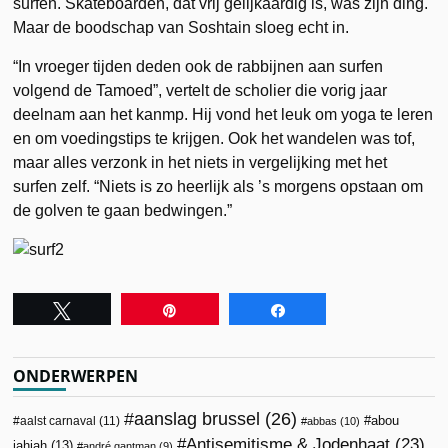
surfen. Skateboarden, dat vrij gelijkaardig is, was zijn ding.
Maar de boodschap van Soshtain sloeg echt in.
“In vroeger tijden deden ook de rabbijnen aan surfen
volgend de Tamoed”, vertelt de scholier die vorig jaar
deelnam aan het kanmp. Hij vond het leuk om yoga te leren
en om voedingstips te krijgen. Ook het wandelen was tof,
maar alles verzonk in het niets in vergelijking met het
surfen zelf. “Niets is zo heerlijk als ’s morgens opstaan om
de golven te gaan bedwingen.”
Tweet
Pin
Share
ONDERWERPEN
aanslag brussel
(26)
abou
aalst carnaval
(11)
abbas
(10)
Antisemitisme & Jodenhaat
(23)
jahjah
(13)
andré gantman
(9)