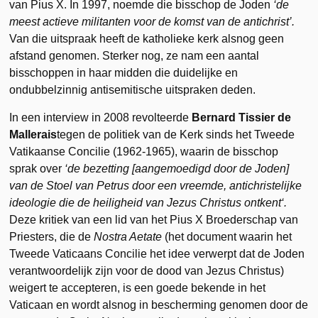
van Pius X. In 1997, noemde die bisschop de Joden
‘
de
meest actieve militanten voor de komst van de antichrist’
.
Van die uitspraak heeft de katholieke kerk alsnog geen
afstand genomen. Sterker nog, ze nam een aantal
bisschoppen in haar midden die duidelijke en
ondubbelzinnig antisemitische uitspraken deden.
In een interview in 2008 revolteerde
Bernard Tissier de
Mallerais
tegen de politiek van de Kerk sinds het Tweede
Vatikaanse Concilie (1962-1965), waarin de bisschop
sprak over
‘
de bezetting [aangemoedigd door de Joden]
van de Stoel van Petrus door een vreemde, antichristelijke
ideologie die de heiligheid van Jezus Christus ontkent
‘.
Deze kritiek van een lid van het Pius X Broederschap van
Priesters, die de
Nostra Aetate
(het document waarin het
Tweede Vaticaans Concilie het idee verwerpt dat de Joden
verantwoordelijk zijn voor de dood van Jezus Christus)
weigert te accepteren, is een goede bekende in het
Vaticaan en wordt alsnog in bescherming genomen door de