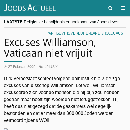
LAATSTE
Religieuze besnijdenis en toekomst van Joods leven centraal tijdens conferentie in Brussel
“Besnijdenisdebat toont hoe moeilijk seculiere Westen minderheden begrijpt”, Jinnih Beels (Vooruit)
CITYTRIP | ROEMENIË – Boekarest: de verrassing van Oost-Europa
ANTISEMITISME
BUITENLAND
HOLOCAUST
“Vandaag zit elke Jood in België op de beklaagdenbank”
Excuses Williamson,
goKosher lanceert nieuwe website en samenwerking met Mishpacha voor kosher travel en simchas wereldwijd
Vaticaan niet vrijuit
27 Februari 2009
PIUS X
Dirk Verhofstadt schreef volgend opiniestuk n.a.v. de zgn.
excuses van bisschop Williamson. Let wel, Williamson
excuseerde zich voor de mensen die hij pijn zou hebben
gedaan maar heeft zijn woorden niet teruggetrokken. Hij
heeft dus niet gezegd dat de gaskamers wel degelijk
bestonden en dat er meer dan 300.000 Joden werden
vermoord tijdens WOII.