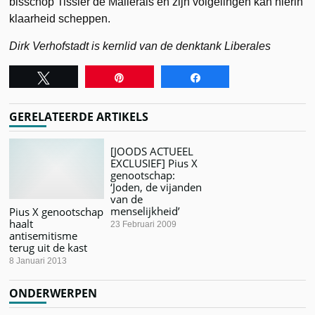
bisschop Tissier de Mallerais en zijn volgelingen kan hierin
klaarheid scheppen.
Dirk Verhofstadt is kernlid van de denktank Liberales
Tweet
Pin
Share
GERELATEERDE ARTIKELS
[JOODS ACTUEEL
EXCLUSIEF] Pius X
genootschap:
‘Joden, de vijanden
van de
menselijkheid’
Pius X genootschap
haalt
23 Februari 2009
antisemitisme
terug uit de kast
8 Januari 2013
ONDERWERPEN