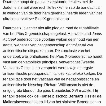
Daarmee hoopt de paus de verstoorde relaties met de
Joden en Israël weer recht te trekken en zo de aandacht af
te wenden van de door hem gerehabiliteerde leden van het
ultraconservatieve Pius X-genootschap.
Daarmee zijn echter niet alle plooien rond de rehabilitatie
van het Pius X-genootschap opgelost. Het weekblad
Joods
Actueel
onderzocht de voorbije weken de inhoud van een
aantal websites van het genootschap en trof er tal van
antisemitische uitspraken aan. De conclusie van het
onderzoek was onthutsend: het Pius X-broederschap houdt
vast aan oerkatholieke principes, verwerpt het Tweede
Vaticaans Concilie en verspreidt wereldwijd de ergste
antisemitische propaganda in talloze katholieke kerken. De
rehabilitatie door het Vaticaan van de negationistische en
antisemitische bisschop Richard Williamson is niet de
enige grote blunder die paus Benedictus XVI maakte. Hij
rehabiliteerde ook de Franse bisschop
Bernard Tissier de
Mallerais
eveneens een lid van het sinistere Broederschap