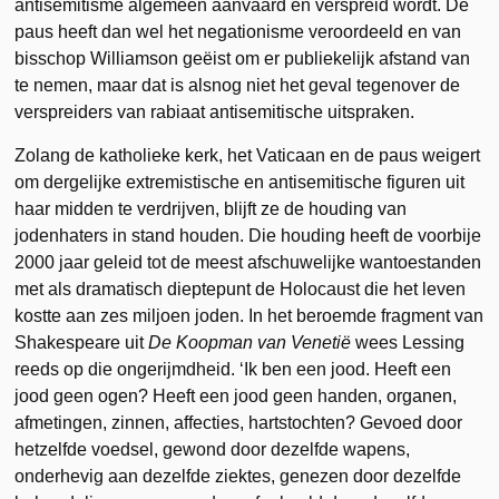
antisemitisme algemeen aanvaard en verspreid wordt. De
paus heeft dan wel het negationisme veroordeeld en van
bisschop Williamson geëist om er publiekelijk afstand van
te nemen, maar dat is alsnog niet het geval tegenover de
verspreiders van rabiaat antisemitische uitspraken.
Zolang de katholieke kerk, het Vaticaan en de paus weigert
om dergelijke extremistische en antisemitische figuren uit
haar midden te verdrijven, blijft ze de houding van
jodenhaters in stand houden. Die houding heeft de voorbije
2000 jaar geleid tot de meest afschuwelijke wantoestanden
met als dramatisch dieptepunt de Holocaust die het leven
kostte aan zes miljoen joden. In het beroemde fragment van
Shakespeare uit
De Koopman van Venetië
wees Lessing
reeds op die ongerijmdheid. ‘Ik ben een jood. Heeft een
jood geen ogen? Heeft een jood geen handen, organen,
afmetingen, zinnen, affecties, hartstochten? Gevoed door
hetzelfde voedsel, gewond door dezelfde wapens,
onderhevig aan dezelfde ziektes, genezen door dezelfde