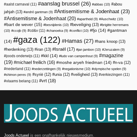
aanslag brussel
(26)
abou
aalst carnaval
(11)
abbas
(10)
Antisemitisme & Jodenhaat
(23)
jahjah
(13)
andré gantman
(9)
Antisemitisme & Jodenhaat
(20)
apartheid
(9)
Auschwitz
(10)
bart de wever
(15)
beveiliging
(13)
besnijdenis
(10)
brigitte herremans
fjo
(14)
gantman
cd&v
(11)
(10)
ccojb
(9)
chanoeka
(9)
conflict
(10)
gaza
(122)
Hamas
(27)
(14)
hans knoop
(13)
Israël
(17)
herdenking
(13)
iran
(13)
jan jambon
(10)
Jeruzalem
(9)
magazine
kkl
(14)
joods onderwijs
(11)
ludo van campenhout
(9)
(19)
michael freilich
(16)
moshe aryeh friedman
(14)
n-va
(12)
nederland
(11)
nederzettingen
(9)
negationisme
(10)
olympische spelen
(9)
veiligheid
(13)
syrië
(12)
unia
(12)
verkiezingen
(11)
shimon peres
(9)
vrt
(18)
vlaams belang
(11)
Joods Actueel
is een onafhankelijk nieuwsmedium.