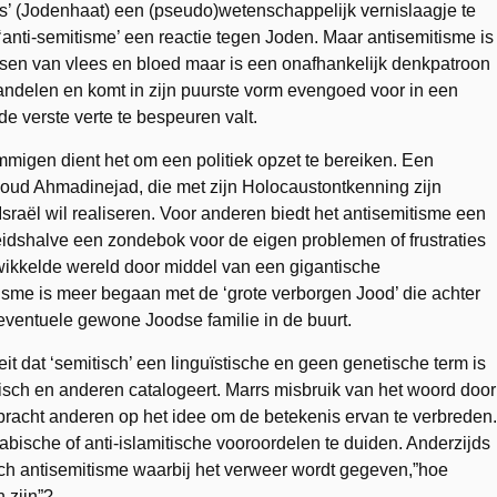
(Jodenhaat) een (pseudo)wetenschappelijk vernislaagje te
anti-semitisme’ een reactie tegen Joden. Maar antisemitisme is
ensen van vlees en bloed maar is een onafhankelijk denkpatroon
 handelen en komt in zijn puurste vorm evengoed voor in een
e verste verte te bespeuren valt.
mmigen dient het om een politiek opzet te bereiken. Een
oud Ahmadinejad, die met zijn Holocaustontkenning zijn
t Israël wil realiseren. Voor anderen biedt het antisemitisme een
eidshalve een zondebok voor de eigen problemen of frustraties
ewikkelde wereld door middel van een gigantische
isme is meer begaan met de ‘grote verborgen Jood’ die achter
eventuele gewone Joodse familie in de buurt.
it dat ‘semitisch’ een linguïstische en geen genetische term is
sch en anderen catalogeert. Marrs misbruik van het woord door
 bracht anderen op het idee om de betekenis ervan te verbreden.
abische of anti-islamitische vooroordelen te duiden. Anderzijds
sch antisemitisme waarbij het verweer wordt gegeven,”hoe
 zijn”?