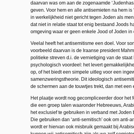
daarvan was om aan de zogenaamde ‘Judenhass’ 
geven. Voor hem en alle antisemieten na hem is ‘
in werkelijkheid niet gericht tegen Joden als m
dat niet in relatie staat tot enig bestaand Joods
omgeving waar er geen enkele Jood of Joden in d
Veelal heeft het antisemitisme een doel. Voor so
voorbeeld daarvan is de Iraanse president Mahm
politieke streven d.i. de vernietiging van de staa
psychologisch voordeel: het levert gemakkelijkh
op, of het biedt een simpele uitleg voor een ing
samenzweringstheorie. Dit ideologisch antisemit
de schermen aan de touwtjes trekt, dan met een 
Het plaatje wordt nog gecompliceerder door het fe
die een groep talen waaronder Hebreeuws, Arabi
het exclusief te gebruiken in verband met Joden
Die gebruiken dan ‘anti-semitisch’ ook om anti-ar
wordt er hiervan ook misbruik gemaakt bij Arabi
kunnen wij antisemitisch zijn als we zelf semieten