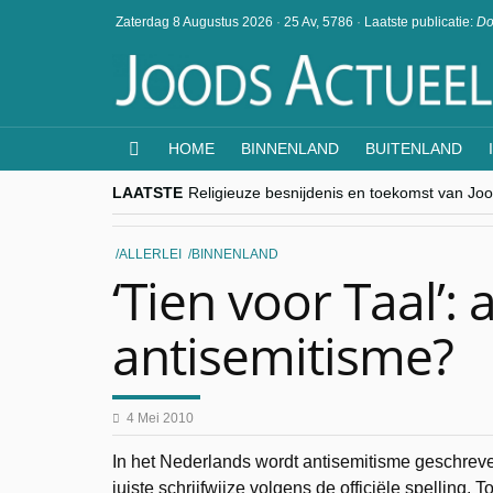
Zaterdag 8 Augustus 2026
·
25 Av, 5786
·
Laatste publicatie:
Do
HOME
BINNENLAND
BUITENLAND
LAATSTE
Religieuze besnijdenis en toekomst van Jood
“Besnijdenisdebat toont hoe moeilijk seculi
CITYTRIP | ROEMENIË – Boekarest: de ver
“Vandaag zit elke Jood in België op de bek
ALLERLEI
BINNENLAND
goKosher lanceert nieuwe website en same
‘Tien voor Taal’:
antisemitisme?
4 Mei 2010
In het Nederlands wordt antisemitisme geschreve
juiste schrijfwijze volgens de officiële spelling.