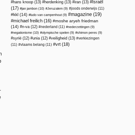
Israël
hans knoop
(13)
herdenking
(13)
iran
(13)
(17)
joods onderwijs
(11)
jan jambon
(10)
Jeruzalem
(9)
magazine
(19)
kkl
(14)
ludo van campenhout
(9)
michael freilich
(16)
moshe aryeh friedman
(14)
n-va
(12)
nederland
(11)
nederzettingen
(9)
negationisme
(10)
olympische spelen
(9)
shimon peres
(9)
veiligheid
(13)
syrië
(12)
unia
(12)
verkiezingen
vrt
(18)
(11)
vlaams belang
(11)
n
p
-
e