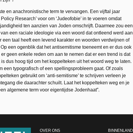
 en anachronistische term te vervangen. Een vijftal jaar
h Policy Research’ voor om ‘Judeofobie’ in te voeren omdat
ijandigheid ten aanzien van Joden omschrijft. Daarmee zou een
van een raciale ideologie via een woord dat ontleend werd aan
r een taal heeft een levend karakter en woorden verdwijnen of
. Op een ogenblik dat het antisemitisme toeneemt en er dus ook
 er geen enkele reden om aan te nemen dat er een trend is dat
t is dus hoog tijd om het koppelteken uit het woord weg te laten.
 om een typografisch of een spellingsprobleem gaat. Of zoals
elteken gebruikt om ‘anti-semitisme’ te schrijven verleen je
egang die daarachter schuilt. Laat het koppelteken weg en je
 een algemene term voor eigentijdse Jodenhaat”.
OVER ONS
BINNENLAND