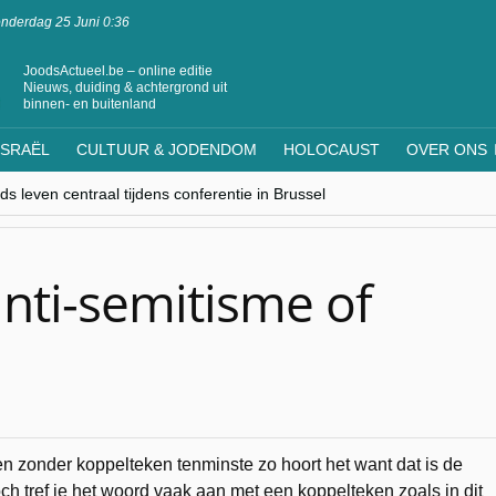
nderdag 25 Juni 0:36
JoodsActueel.be – online editie
Nieuws, duiding & achtergrond uit
binnen- en buitenland
ISRAËL
CULTUUR & JODENDOM
HOLOCAUST
OVER ONS
s leven centraal tijdens conferentie in Brussel
ere Westen minderheden begrijpt”, Jinnih Beels (Vooruit)
rassing van Oost-Europa
laagdenbank”
nwerking met Mishpacha voor kosher travel en simchas wereldwijd
 anti-semitisme of
n zonder koppelteken tenminste zo hoort het want dat is de
 Toch tref je het woord vaak aan met een koppelteken zoals in dit