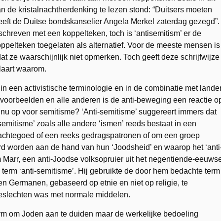
n de kristalnachtherdenking te lezen stond: “Duitsers moeten
eeft de Duitse bondskanselier Angela Merkel zaterdag gezegd”.
eschreven met een koppelteken, toch is ‘antisemitism’ er de
koppelteken toegelaten als alternatief. Voor de meeste mensen is
at ze waarschijnlijk niet opmerken. Toch geeft deze schrijfwijze
klaart waarom.
in een activistische terminologie en in de combinatie met lande
 voorbeelden en alle anderen is de anti-beweging een reactie o
nu op voor semitisme? ‘Anti-semitisme’ suggereert immers dat
‘semitisme’ zoals alle andere ‘ismen’ reeds bestaat in een
chtegoed of een reeks gedragspatronen of om een groep
rd worden aan de hand van hun ‘Joodsheid’ en waarop het ‘anti
m Marr, een anti-Joodse volksopruier uit het negentiende-eeuws
 term ‘anti-semitisme’. Hij gebruikte de door hem bedachte term
 en Germanen, gebaseerd op etnie en niet op religie, te
 beslechten was met normale middelen.
term om Joden aan te duiden maar de werkelijke bedoeling