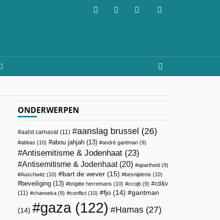
ONDERWERPEN
aanslag brussel
(26)
aalst carnaval
(11)
abou jahjah
(13)
abbas
(10)
andré gantman
(9)
Antisemitisme & Jodenhaat
(23)
Antisemitisme & Jodenhaat
(20)
apartheid
(9)
bart de wever
(15)
Auschwitz
(10)
besnijdenis
(10)
beveiliging
(13)
cd&v
brigitte herremans
(10)
ccojb
(9)
fjo
(14)
gantman
(11)
chanoeka
(9)
conflict
(10)
gaza
(122)
Hamas
(27)
(14)