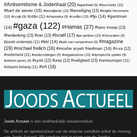
Antisemitisme & Jodenhaat
(20)
apartheid
(9)
Auschwitz
(10)
bart de wever
(15)
beveiliging
(13)
besnijdenis
(10)
brigitte herremans
fjo
(14)
gantman
cd&v
(11)
(10)
ccojb
(9)
chanoeka
(9)
conflict
(10)
gaza
(122)
Hamas
(27)
(14)
hans knoop
(13)
Israël
(17)
herdenking
(13)
iran
(13)
jan jambon
(10)
Jeruzalem
(9)
magazine
kkl
(14)
joods onderwijs
(11)
ludo van campenhout
(9)
(19)
michael freilich
(16)
moshe aryeh friedman
(14)
n-va
(12)
nederland
(11)
nederzettingen
(9)
negationisme
(10)
olympische spelen
(9)
veiligheid
(13)
syrië
(12)
unia
(12)
verkiezingen
(11)
shimon peres
(9)
vrt
(18)
vlaams belang
(11)
Joods Actueel
is een onafhankelijk nieuwsmedium.
De artikels en opiniestukken van de redactie vertolken enkel de mening
van Joods Actueel. Wij spreken niet in naam van de Joodse