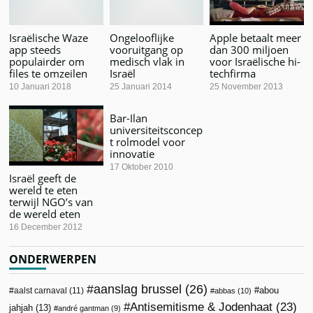
Israëlische Waze
Ongelooflijke
Apple betaalt meer
app steeds
vooruitgang op
dan 300 miljoen
populairder om
medisch vlak in
voor Israëlische hi-
files te omzeilen
Israël
techfirma
10 Januari 2018
25 Januari 2014
25 November 2013
Bar-Ilan
universiteitsconcep
t rolmodel voor
innovatie
17 Oktober 2010
Israël geeft de
wereld te eten
terwijl NGO’s van
de wereld eten
16 December 2012
ONDERWERPEN
aanslag brussel
(26)
abou
aalst carnaval
(11)
abbas
(10)
Antisemitisme & Jodenhaat
(23)
jahjah
(13)
andré gantman
(9)