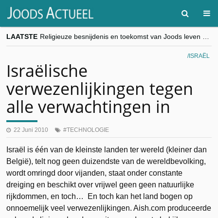
LAATSTE
Religieuze besnijdenis en toekomst van Joods leven centraal tijdens conferentie in Brussel
“Besnijdenisdebat toont hoe moeilijk seculiere Westen minderheden begrijpt”, Jinnih Beels (Vooruit)
CITYTRIP | ROEMENIË – Boekarest: de verrassing van Oost-Europa
ISRAËL
“Vandaag zit elke Jood in België op de beklaagdenbank”
Israëlische
goKosher lanceert nieuwe website en samenwerking met Mishpacha voor kosher travel en simchas wereldwijd
verwezenlijkingen tegen
alle verwachtingen in
22 Juni 2010
TECHNOLOGIE
Israël is één van de kleinste landen ter wereld (kleiner dan
België), telt nog geen duizendste van de wereldbevolking,
wordt omringd door vijanden, staat onder constante
dreiging en beschikt over vrijwel geen geen natuurlijke
rijkdommen, en toch… En toch kan het land bogen op
onnoemelijk veel verwezenlijkingen. Aish.com produceerde