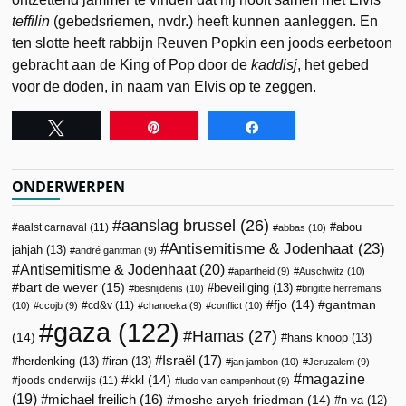
teffilin
(gebedsriemen, nvdr.) heeft kunnen aanleggen. En
ten slotte heeft rabbijn Reuven Popkin een joods eerbetoon
gebracht aan de King of Pop door de
kaddisj
, het gebed
voor de doden, in naam van Elvis op te zeggen.
Tweet
Pin
Share
ONDERWERPEN
aanslag brussel
(26)
abou
aalst carnaval
(11)
abbas
(10)
Antisemitisme & Jodenhaat
(23)
jahjah
(13)
andré gantman
(9)
Antisemitisme & Jodenhaat
(20)
apartheid
(9)
Auschwitz
(10)
bart de wever
(15)
beveiliging
(13)
besnijdenis
(10)
brigitte herremans
fjo
(14)
gantman
cd&v
(11)
(10)
ccojb
(9)
chanoeka
(9)
conflict
(10)
gaza
(122)
Hamas
(27)
(14)
hans knoop
(13)
Israël
(17)
herdenking
(13)
iran
(13)
jan jambon
(10)
Jeruzalem
(9)
magazine
kkl
(14)
joods onderwijs
(11)
ludo van campenhout
(9)
(19)
michael freilich
(16)
moshe aryeh friedman
(14)
n-va
(12)