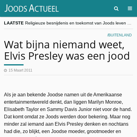
LAATSTE
Religieuze besnijdenis en toekomst van Joods leven centraal tijdens conferentie in Brussel
“Besnijdenisdebat toont hoe moeilijk seculiere Westen minderheden begrijpt”, Jinnih Beels (Vooruit)
CITYTRIP | ROEMENIË – Boekarest: de verrassing van Oost-Europa
BUITENLAND
“Vandaag zit elke Jood in België op de beklaagdenbank”
Wat bijna niemand weet,
goKosher lanceert nieuwe website en samenwerking met Mishpacha voor kosher travel en simchas wereldwijd
Elvis Presley was een jood
15 Maart 2011
Als je aan bekende Joodse namen uit de Amerikaanse
entertainmentwereld denkt, dan liggen Marilyn Monroe,
Elisabeth Taylor en Sammy Davis Junior niet voor de hand.
Dat komt omdat ze Joods werden door bekering. Maar nog
minder zal iemand aan Elvis Presley denken en nochtans
had die, zo blijkt, een Joodse moeder, grootmoeder en