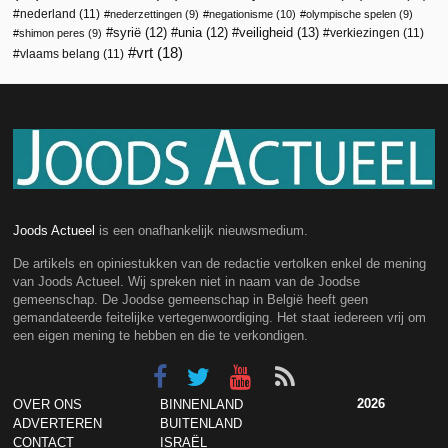
nederland
(11)
nederzettingen
(9)
negationisme
(10)
olympische spelen
(9)
veiligheid
(13)
syrië
(12)
unia
(12)
verkiezingen
(11)
shimon peres
(9)
vrt
(18)
vlaams belang
(11)
Joods Actueel
is een onafhankelijk nieuwsmedium.
De artikels en opiniestukken van de redactie vertolken enkel de mening
van Joods Actueel. Wij spreken niet in naam van de Joodse
gemeenschap. De Joodse gemeenschap in België heeft geen
gemandateerde feitelijke vertegenwoordiging. Het staat iedereen vrij om
een eigen mening te hebben en die te verkondigen.
2026
OVER ONS
BINNENLAND
ADVERTEREN
BUITENLAND
CONTACT
ISRAËL