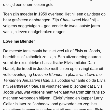
die tijd een enorme som geld.
Toen zijn moeder in 1959 overleed, liet hij een davidster op
haar grafsteen aanbrengen. Zijn
Chai
-juweel bleef hij –
volgens ooggetuigen – gedurende de twee laatste jaren
van zijn leven onafgebroken dragen.
Love me Blender
De meeste fans maakt het niet veel uit of Elvis nu Joods,
boeddhist of katholiek zou zijn. Een uitzondering daarop
vormt de excentrieke chassidische Elvis imitator Dan
Hartel; die treedt in Joodse rusthuizen op en zingt daar uit
volle overtuiging
Love me Blender
in plaats van
Love me
Tender
en
Jerusalem Hotel
als Joodse variante op de Elvis
hit
Heartbreak Hotel
. Hij vindt het heel bijzonder dat Elvis
Joods was, wat volgens hem verklaart waarom zijn fans zo
met hem verbonden blijven. Elvis’ vriend en kapper Larry
Geller is later zelf orthodox jood geworden en zegt het
ontzettend jammer te vinden dat hij nooit samen met Elvis