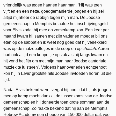
vriendelijk was tegen haar en haar man. “Hij was toen
vijftien en een nette, goedgemanierde jongen en hij zei
altijd mijnheer de rabbijn tegen mijn man. De Joodse
gemeenschap in Memphis betaalde het inschrijvingsgeld
voor Elvis zodat hij mee op zomerkamp kon. Een keer per
maand kwam hij samen met zijn vader en moeder bij ons
eten op de sabbat en ik weet nog goed dat hij verlekkerd
was op de matzeballetjes in de soep en op
challah
. Aaron
had ook altijd een keppeltje op zak als hij langs kwam en
hij vond het fijn om met mijn man naar Joodse cantoriale
muziek te luisteren”. Volgens haar overleden echtgenoot
kon hij in Elvis’ grootste hits Joodse invloeden horen uit die
tijd.
Nadat Elvis bekend werd, vergat hij nooit dat hij als jongen
mee op kamp mocht dankzij de tussenkomst van de Joodse
gemeenschap en hij doneerde toen grote sommen aan de
gemeenschap. Zo raakte bekend dat hij aan de Memphis
Hebrew Academy een cheque van 150.000 dollar gaf, voor