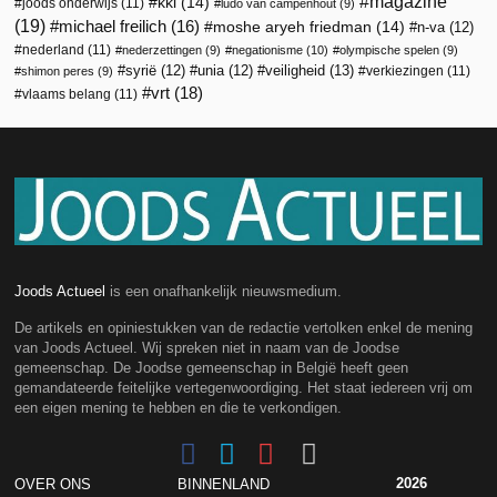
magazine
kkl
(14)
joods onderwijs
(11)
ludo van campenhout
(9)
(19)
michael freilich
(16)
moshe aryeh friedman
(14)
n-va
(12)
nederland
(11)
nederzettingen
(9)
negationisme
(10)
olympische spelen
(9)
veiligheid
(13)
syrië
(12)
unia
(12)
verkiezingen
(11)
shimon peres
(9)
vrt
(18)
vlaams belang
(11)
Joods Actueel
is een onafhankelijk nieuwsmedium.
De artikels en opiniestukken van de redactie vertolken enkel de mening
van Joods Actueel. Wij spreken niet in naam van de Joodse
gemeenschap. De Joodse gemeenschap in België heeft geen
gemandateerde feitelijke vertegenwoordiging. Het staat iedereen vrij om
een eigen mening te hebben en die te verkondigen.
2026
OVER ONS
BINNENLAND