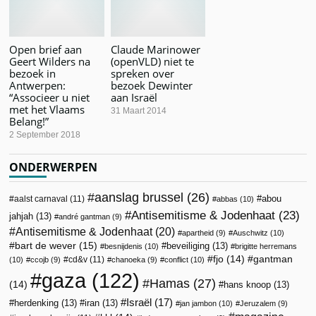
Open brief aan
Claude Marinower
Geert Wilders na
(openVLD) niet te
bezoek in
spreken over
Antwerpen:
bezoek Dewinter
“Associeer u niet
aan Israël
met het Vlaams
31 Maart 2014
Belang!”
2 September 2018
ONDERWERPEN
aanslag brussel
(26)
abou
aalst carnaval
(11)
abbas
(10)
Antisemitisme & Jodenhaat
(23)
jahjah
(13)
andré gantman
(9)
Antisemitisme & Jodenhaat
(20)
apartheid
(9)
Auschwitz
(10)
bart de wever
(15)
beveiliging
(13)
besnijdenis
(10)
brigitte herremans
fjo
(14)
gantman
cd&v
(11)
(10)
ccojb
(9)
chanoeka
(9)
conflict
(10)
gaza
(122)
Hamas
(27)
(14)
hans knoop
(13)
Israël
(17)
herdenking
(13)
iran
(13)
jan jambon
(10)
Jeruzalem
(9)