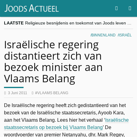
LAATSTE
Religieuze besnijdenis en toekomst van Joods leven centraal tijdens conferentie in Brussel
“Besnijdenisdebat toont hoe moeilijk seculiere Westen minderheden begrijpt”, Jinnih Beels (Vooruit)
CITYTRIP | ROEMENIË – Boekarest: de verrassing van Oost-Europa
BINNENLAND
ISRAËL
“Vandaag zit elke Jood in België op de beklaagdenbank”
Israëlische regering
goKosher lanceert nieuwe website en samenwerking met Mishpacha voor kosher travel en simchas wereldwijd
distantieert zich van
bezoek minister aan
Vlaams Belang
3 Juni 2011
VLAAMS BELANG
De Israëlische regering heeft zich gedistantieerd van het
bezoek van de Israëlische staatssecretaris, Ayoob Kara,
aan het Vlaams Belang. Lees hier het verhaal ‘
Israëlische
staatssecretaris op bezoek bij Vlaams Belang
’ De
woordvoerder van premier Netanyahu, dhr. Mark Regev,