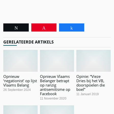
Tweet
Pin
Share
GERELATEERDE ARTIKELS
Opnieuw
Opnieuw Vlaams
Opinie: “Vieze
‘negationist’ op lijst
Belanger betrapt
Dries bij het VB,
Vlaams Belang
op ranzig
doorspoelen die
antisemitisme op
boel”
26 September 2024
Facebook
11 Januari 2019
11 November 2020