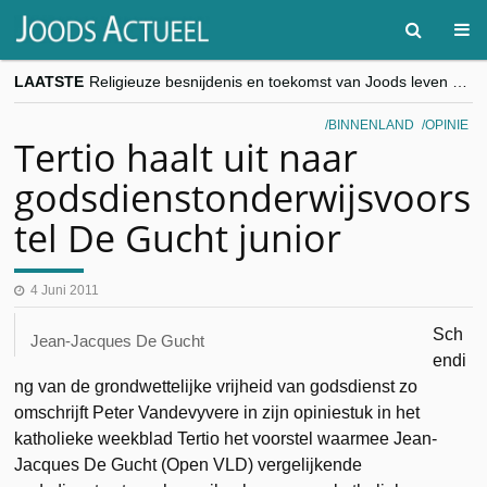
LAATSTE
Religieuze besnijdenis en toekomst van Joods leven centraal tijdens conferentie in Brussel
“Besnijdenisdebat toont hoe moeilijk seculiere Westen minderheden begrijpt”, Jinnih Beels (Vooruit)
CITYTRIP | ROEMENIË – Boekarest: de verrassing van Oost-Europa
BINNENLAND
OPINIE
“Vandaag zit elke Jood in België op de beklaagdenbank”
Tertio haalt uit naar
goKosher lanceert nieuwe website en samenwerking met Mishpacha voor kosher travel en simchas wereldwijd
godsdienstonderwijsvoors
tel De Gucht junior
4 Juni 2011
Sch
Jean-Jacques De Gucht
endi
ng van de grondwettelijke vrijheid van godsdienst zo
omschrijft Peter Vandevyvere in zijn opiniestuk in het
katholieke weekblad Tertio het voorstel waarmee Jean-
Jacques De Gucht (Open VLD) vergelijkende