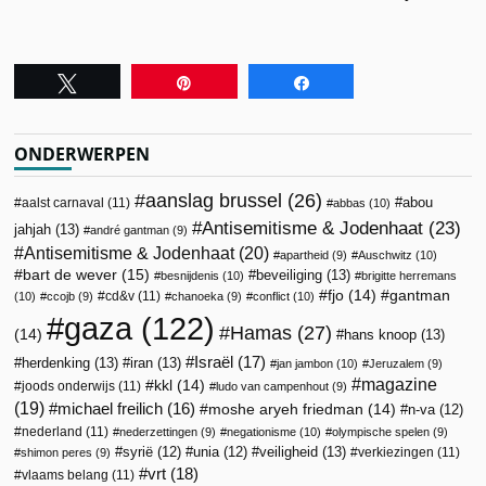
Tweet
Pin
Share
ONDERWERPEN
aanslag brussel
(26)
abou
aalst carnaval
(11)
abbas
(10)
Antisemitisme & Jodenhaat
(23)
jahjah
(13)
andré gantman
(9)
Antisemitisme & Jodenhaat
(20)
apartheid
(9)
Auschwitz
(10)
bart de wever
(15)
beveiliging
(13)
besnijdenis
(10)
brigitte herremans
fjo
(14)
gantman
cd&v
(11)
(10)
ccojb
(9)
chanoeka
(9)
conflict
(10)
gaza
(122)
Hamas
(27)
(14)
hans knoop
(13)
Israël
(17)
herdenking
(13)
iran
(13)
jan jambon
(10)
Jeruzalem
(9)
magazine
kkl
(14)
joods onderwijs
(11)
ludo van campenhout
(9)
(19)
michael freilich
(16)
moshe aryeh friedman
(14)
n-va
(12)
nederland
(11)
nederzettingen
(9)
negationisme
(10)
olympische spelen
(9)
veiligheid
(13)
syrië
(12)
unia
(12)
verkiezingen
(11)
shimon peres
(9)
vrt
(18)
vlaams belang
(11)