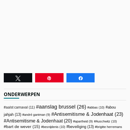
Tweet
Pin
Share
ONDERWERPEN
aanslag brussel
(26)
abou
aalst carnaval
(11)
abbas
(10)
Antisemitisme & Jodenhaat
(23)
jahjah
(13)
andré gantman
(9)
Antisemitisme & Jodenhaat
(20)
apartheid
(9)
Auschwitz
(10)
bart de wever
(15)
beveiliging
(13)
besnijdenis
(10)
brigitte herremans