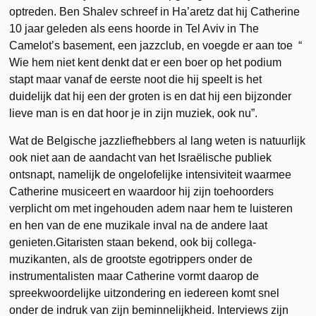
optreden. Ben Shalev schreef in Ha’aretz dat hij Catherine
10 jaar geleden als eens hoorde in Tel Aviv in The
Camelot’s basement, een jazzclub, en voegde er aan toe “
Wie hem niet kent denkt dat er een boer op het podium
stapt maar vanaf de eerste noot die hij speelt is het
duidelijk dat hij een der groten is en dat hij een bijzonder
lieve man is en dat hoor je in zijn muziek, ook nu”.
Wat de Belgische jazzliefhebbers al lang weten is natuurlijk
ook niet aan de aandacht van het Israëlische publiek
ontsnapt, namelijk de ongelofelijke intensiviteit waarmee
Catherine musiceert en waardoor hij zijn toehoorders
verplicht om met ingehouden adem naar hem te luisteren
en hen van de ene muzikale inval na de andere laat
genieten.Gitaristen staan bekend, ook bij collega-
muzikanten, als de grootste egotrippers onder de
instrumentalisten maar Catherine vormt daarop de
spreekwoordelijke uitzondering en iedereen komt snel
onder de indruk van zijn beminnelijkheid. Interviews zijn