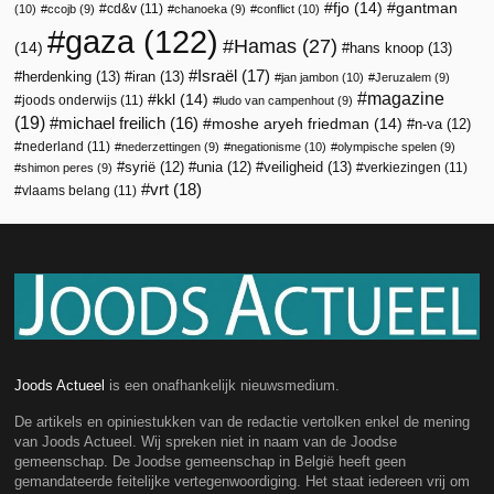
fjo
(14)
gantman
cd&v
(11)
(10)
ccojb
(9)
chanoeka
(9)
conflict
(10)
gaza
(122)
Hamas
(27)
(14)
hans knoop
(13)
Israël
(17)
herdenking
(13)
iran
(13)
jan jambon
(10)
Jeruzalem
(9)
magazine
kkl
(14)
joods onderwijs
(11)
ludo van campenhout
(9)
(19)
michael freilich
(16)
moshe aryeh friedman
(14)
n-va
(12)
nederland
(11)
nederzettingen
(9)
negationisme
(10)
olympische spelen
(9)
veiligheid
(13)
syrië
(12)
unia
(12)
verkiezingen
(11)
shimon peres
(9)
vrt
(18)
vlaams belang
(11)
Joods Actueel
is een onafhankelijk nieuwsmedium.
De artikels en opiniestukken van de redactie vertolken enkel de mening
van Joods Actueel. Wij spreken niet in naam van de Joodse
gemeenschap. De Joodse gemeenschap in België heeft geen
gemandateerde feitelijke vertegenwoordiging. Het staat iedereen vrij om