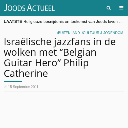
LAATSTE
Religieuze besnijdenis en toekomst van Joods leven centraal tijdens conferentie in Brussel
“Besnijdenisdebat toont hoe moeilijk seculiere Westen minderheden begrijpt”, Jinnih Beels (Vooruit)
CITYTRIP | ROEMENIË – Boekarest: de verrassing van Oost-Europa
BUITENLAND
CULTUUR & JODENDOM
“Vandaag zit elke Jood in België op de beklaagdenbank”
Israëlische jazzfans in de
goKosher lanceert nieuwe website en samenwerking met Mishpacha voor kosher travel en simchas wereldwijd
wolken met “Belgian
Guitar Hero” Philip
Catherine
15 September 2011