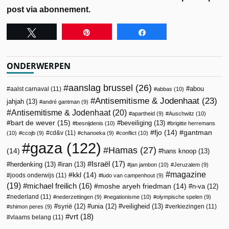
post via abonnement.
Tweet
Pin
Share
ONDERWERPEN
aanslag brussel
(26)
abou
aalst carnaval
(11)
abbas
(10)
Antisemitisme & Jodenhaat
(23)
jahjah
(13)
andré gantman
(9)
Antisemitisme & Jodenhaat
(20)
apartheid
(9)
Auschwitz
(10)
bart de wever
(15)
beveiliging
(13)
besnijdenis
(10)
brigitte herremans
fjo
(14)
gantman
cd&v
(11)
(10)
ccojb
(9)
chanoeka
(9)
conflict
(10)
gaza
(122)
Hamas
(27)
(14)
hans knoop
(13)
Israël
(17)
herdenking
(13)
iran
(13)
jan jambon
(10)
Jeruzalem
(9)
magazine
kkl
(14)
joods onderwijs
(11)
ludo van campenhout
(9)
(19)
michael freilich
(16)
moshe aryeh friedman
(14)
n-va
(12)
nederland
(11)
nederzettingen
(9)
negationisme
(10)
olympische spelen
(9)
veiligheid
(13)
syrië
(12)
unia
(12)
verkiezingen
(11)
shimon peres
(9)
vrt
(18)
vlaams belang
(11)