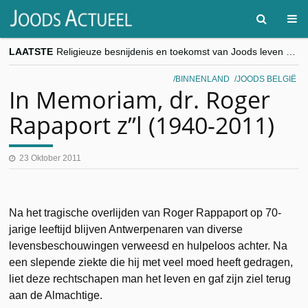
LAATSTE
Religieuze besnijdenis en toekomst van Joods leven centraal tijdens conferentie in Brussel
“Besnijdenisdebat toont hoe moeilijk seculiere Westen minderheden begrijpt”, Jinnih Beels (Vooruit)
CITYTRIP | ROEMENIË – Boekarest: de verrassing van Oost-Europa
BINNENLAND
JOODS BELGIË
“Vandaag zit elke Jood in België op de beklaagdenbank”
In Memoriam, dr. Roger
goKosher lanceert nieuwe website en samenwerking met Mishpacha voor kosher travel en simchas wereldwijd
Rapaport z”l (1940-2011)
23 Oktober 2011
Na het tragische overlijden van Roger Rappaport op 70-
jarige leeftijd blijven Antwerpenaren van diverse
levensbeschouwingen verweesd en hulpeloos achter. Na
een slepende ziekte die hij met veel moed heeft gedragen,
liet deze rechtschapen man het leven en gaf zijn ziel terug
aan de Almachtige.