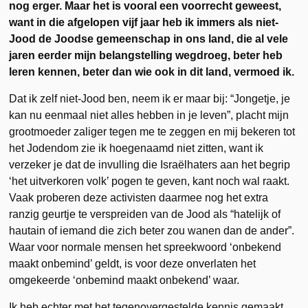
nog erger. Maar het is vooral een voorrecht geweest,
want in die afgelopen vijf jaar heb ik immers als niet-
Jood de Joodse gemeenschap in ons land, die al vele
jaren eerder mijn belangstelling wegdroeg, beter heb
leren kennen, beter dan wie ook in dit land, vermoed ik.
Dat ik zelf niet-Jood ben, neem ik er maar bij: “Jongetje, je
kan nu eenmaal niet alles hebben in je leven”, placht mijn
grootmoeder zaliger tegen me te zeggen en mij bekeren tot
het Jodendom zie ik hoegenaamd niet zitten, want ik
verzeker je dat de invulling die Israëlhaters aan het begrip
‘het uitverkoren volk’ pogen te geven, kant noch wal raakt.
Vaak proberen deze activisten daarmee nog het extra
ranzig geurtje te verspreiden van de Jood als “hatelijk of
hautain of iemand die zich beter zou wanen dan de ander”.
Waar voor normale mensen het spreekwoord ‘onbekend
maakt onbemind’ geldt, is voor deze onverlaten het
omgekeerde ‘onbemind maakt onbekend’ waar.
Ik heb echter met het tegenovergestelde kennis gemaakt,