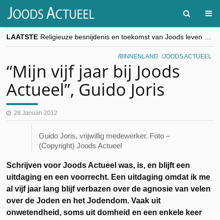
LAATSTE
Religieuze besnijdenis en toekomst van Joods leven centraal tijdens conferentie in Brussel
“Besnijdenisdebat toont hoe moeilijk seculiere Westen minderheden begrijpt”, Jinnih Beels (Vooruit)
CITYTRIP | ROEMENIË – Boekarest: de verrassing van Oost-Europa
BINNENLAND
JOODS ACTUEEL
“Vandaag zit elke Jood in België op de beklaagdenbank”
“Mijn vijf jaar bij Joods
goKosher lanceert nieuwe website en samenwerking met Mishpacha voor kosher travel en simchas wereldwijd
Actueel”, Guido Joris
28 Januari 2012
Guido Joris, vrijwillig medewerker. Foto –
(Copyright) Joods Actueel
Schrijven voor Joods Actueel was, is, en blijft een
uitdaging en een voorrecht. Een uitdaging omdat ik me
al vijf jaar lang blijf verbazen over de agnosie van velen
over de Joden en het Jodendom. Vaak uit
onwetendheid, soms uit domheid en een enkele keer