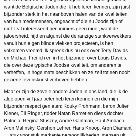
want de Belgische Joden die ik heb leren kennen, zijn juist
bijzonder sterk in het naar boven halen van de kwaliteiten
van hun medemensen, ongeacht of die nu Joods zijn of
niet. Dat interesseert hen immers geen moer, want de
jaloersheid, nijd en afgunst die de ranzige stankverwekkers
vanuit hun eigen blinde vlekken projecteren, is hen
volkomen vreemd. Ik spreek dus nu ook over Terry Davids
en Michael Freilich en in het bijzonder over Louis Davids,
die over deze typische Joodse kwaliteit, om anderen te
verheffen, in hoge mate beschikken en ze zelf tot een nooit
geziene levenskunst verheven hebben.
Maar er zijn de zovele andere Joden in ons land, die ik de
afgelopen vijf jaar beter heb leren kennen en die mijn
bijzonder respect genieten: Kouky Frohmann, baron Julien
Klener, Eli Ringer, ridder Natan Ramet en diens dochter
Patricia, Regina Sluszny, André Gantman, Paul Ambach,
Aron Malinsky, Gershon Lehrer, Hans Knoop, Aron Diamant
… stuk voor stuk markante persoonlijkheden, mensen uit