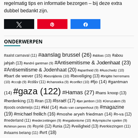
regelmatig tips en informatie bezorgen – bij deze extra
dubbel bedankt zijn.
Tweet
Pin
Share
ONDERWERPEN
aanslag brussel
(26)
abou
aalst carnaval
(11)
abbas
(10)
Antisemitisme & Jodenhaat
(23)
jahjah
(13)
andré gantman
(9)
Antisemitisme & Jodenhaat
(20)
apartheid
(9)
Auschwitz
(10)
bart de wever
(15)
beveiliging
(13)
besnijdenis
(10)
brigitte herremans
fjo
(14)
gantman
cd&v
(11)
(10)
ccojb
(9)
chanoeka
(9)
conflict
(10)
gaza
(122)
Hamas
(27)
(14)
hans knoop
(13)
Israël
(17)
herdenking
(13)
iran
(13)
jan jambon
(10)
Jeruzalem
(9)
magazine
kkl
(14)
joods onderwijs
(11)
ludo van campenhout
(9)
(19)
michael freilich
(16)
moshe aryeh friedman
(14)
n-va
(12)
nederland
(11)
nederzettingen
(9)
negationisme
(10)
olympische spelen
(9)
veiligheid
(13)
syrië
(12)
unia
(12)
verkiezingen
(11)
shimon peres
(9)
vrt
(18)
vlaams belang
(11)