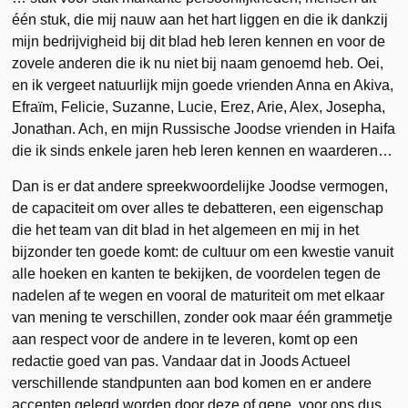
één stuk, die mij nauw aan het hart liggen en die ik dankzij
mijn bedrijvigheid bij dit blad heb leren kennen en voor de
zovele anderen die ik nu niet bij naam genoemd heb. Oei,
en ik vergeet natuurlijk mijn goede vrienden Anna en Akiva,
Efraïm, Felicie, Suzanne, Lucie, Erez, Arie, Alex, Josepha,
Jonathan. Ach, en mijn Russische Joodse vrienden in Haifa
die ik sinds enkele jaren heb leren kennen en waarderen…
Dan is er dat andere spreekwoordelijke Joodse vermogen,
de capaciteit om over alles te debatteren, een eigenschap
die het team van dit blad in het algemeen en mij in het
bijzonder ten goede komt: de cultuur om een kwestie vanuit
alle hoeken en kanten te bekijken, de voordelen tegen de
nadelen af te wegen en vooral de maturiteit om met elkaar
van mening te verschillen, zonder ook maar één grammetje
aan respect voor de andere in te leveren, komt op een
redactie goed van pas. Vandaar dat in Joods Actueel
verschillende standpunten aan bod komen en er andere
accenten gelegd worden door deze of gene, voor ons dus