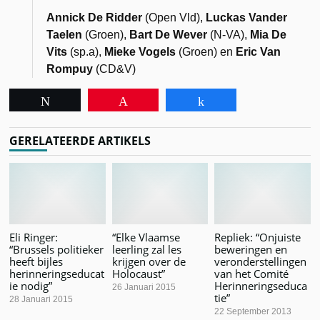
Annick De Ridder
(Open Vld),
Luckas Vander
Taelen
(Groen),
Bart De Wever
(N-VA),
Mia De
Vits
(sp.a),
Mieke Vogels
(Groen) en
Eric Van
Rompuy
(CD&V)
Tweet
Pin
Share
GERELATEERDE ARTIKELS
Eli Ringer:
“Elke Vlaamse
Repliek: “Onjuiste
“Brussels politieker
leerling zal les
beweringen en
heeft bijles
krijgen over de
veronderstellingen
herinneringseducat
Holocaust”
van het Comité
ie nodig”
Herinneringseduca
26 Januari 2015
tie”
28 Januari 2015
22 September 2013