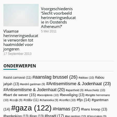
Voorgeschiedenis
‘Slecht voorbeeld
herinneringseducat
ie in Oostends
Atheneum?’
Vlaamse
5 Mei 2011
herinneringseducat
ie verworden tot
haatmiddel voor
jongeren
17 September 2013
ONDERWERPEN
aanslag brussel
(26)
abou
aalst carnaval
(11)
abbas
(10)
Antisemitisme & Jodenhaat
(23)
jahjah
(13)
andré gantman
(9)
Antisemitisme & Jodenhaat
(20)
apartheid
(9)
Auschwitz
(10)
bart de wever
(15)
beveiliging
(13)
besnijdenis
(10)
brigitte herremans
fjo
(14)
gantman
cd&v
(11)
(10)
ccojb
(9)
chanoeka
(9)
conflict
(10)
gaza
(122)
Hamas
(27)
(14)
hans knoop
(13)
Israël
(17)
herdenking
(13)
iran
(13)
jan jambon
(10)
Jeruzalem
(9)