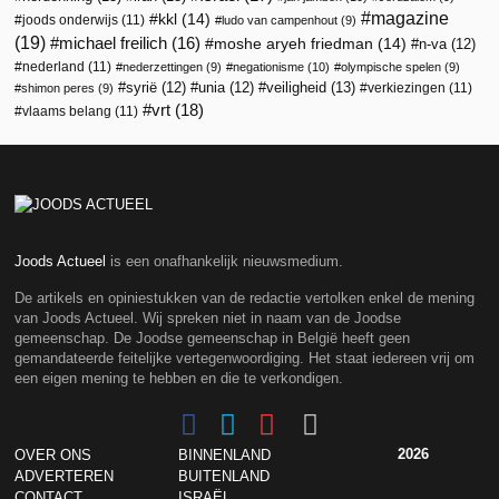
magazine
kkl
(14)
joods onderwijs
(11)
ludo van campenhout
(9)
(19)
michael freilich
(16)
moshe aryeh friedman
(14)
n-va
(12)
nederland
(11)
nederzettingen
(9)
negationisme
(10)
olympische spelen
(9)
veiligheid
(13)
syrië
(12)
unia
(12)
verkiezingen
(11)
shimon peres
(9)
vrt
(18)
vlaams belang
(11)
Joods Actueel
is een onafhankelijk nieuwsmedium.
De artikels en opiniestukken van de redactie vertolken enkel de mening
van Joods Actueel. Wij spreken niet in naam van de Joodse
gemeenschap. De Joodse gemeenschap in België heeft geen
gemandateerde feitelijke vertegenwoordiging. Het staat iedereen vrij om
een eigen mening te hebben en die te verkondigen.
2026
OVER ONS
BINNENLAND
ADVERTEREN
BUITENLAND
CONTACT
ISRAËL