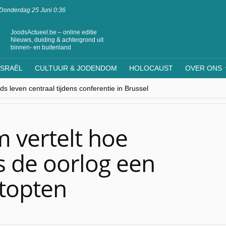
Donderdag 25 Juni 0:36
JoodsActueel.be – online editie
Nieuws, duiding & achtergrond uit
binnen- en buitenland
ISRAËL
CULTUUR & JODENDOM
HOLOCAUST
OVER ONS
s leven centraal tijdens conferentie in Brussel
ere Westen minderheden begrijpt”, Jinnih Beels (Vooruit)
rassing van Oost-Europa
laagdenbank”
nwerking met Mishpacha voor kosher travel en simchas wereldwijd
 vertelt hoe
s de oorlog een
stopten