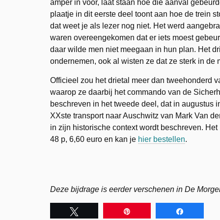
amper in voor, laat staan hoe die aanval gebeurde.
plaatje in dit eerste deel toont aan hoe de trein s
dat weet je als lezer nog niet. Het werd aangebr
waren overeengekomen dat er iets moest gebeure
daar wilde men niet meegaan in hun plan. Het drie
ondernemen, ook al wisten ze dat ze sterk in de
Officieel zou het drietal meer dan tweehonderd 
waarop ze daarbij het commando van de Sicherhe
beschreven in het tweede deel, dat in augustus i
XXste transport naar Auschwitz van Mark Van den 
in zijn historische context wordt beschreven. He
48 p, 6,60 euro en kan je
hier bestellen
.
Deze bijdrage is eerder verschenen in De Morg
Tweet
Pin
Share