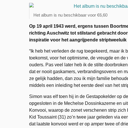
Het album is nu beschikbaar voor €6,60
Op 19 april 1943 werd, ergens tussen Boortm
richting Auschwitz tot stilstand gebracht door
inspiratie voor het aangrijpende striptweeluik 
“Ik heb het verleden de rug toegekeerd, maar ik 
toekomst, voor het optimisme, de vreugde en de v
ouders. Pas veel later heb ik de stilte doorbroke
dat er nooit gaskamers, verbrandingsovens en ma
ze gelijk hadden, dan zou ik mijn familie beho
middels een inleiding het eerste deel van het stri
Simon was elf toen hij in de Gestapokelder op 
opgesloten in de Mechelse Dossinkazerne en uit
Konvooi, waarop de zonet verschenen strip zich 
Kid Toussaint (31) zo’n twee jaar geleden via e
dat laatste konvooi werd er op amper twee of dri