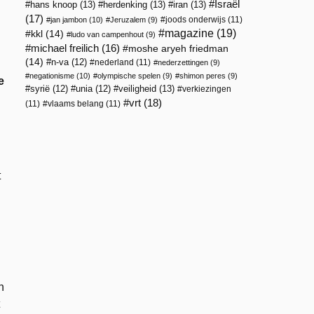
Israël
hans knoop
(13)
herdenking
(13)
iran
(13)
(17)
joods onderwijs
(11)
jan jambon
(10)
Jeruzalem
(9)
magazine
(19)
kkl
(14)
ludo van campenhout
(9)
michael freilich
(16)
moshe aryeh friedman
(14)
n-va
(12)
nederland
(11)
nederzettingen
(9)
negationisme
(10)
olympische spelen
(9)
shimon peres
(9)
e
veiligheid
(13)
syrië
(12)
unia
(12)
verkiezingen
vrt
(18)
(11)
vlaams belang
(11)
t
n