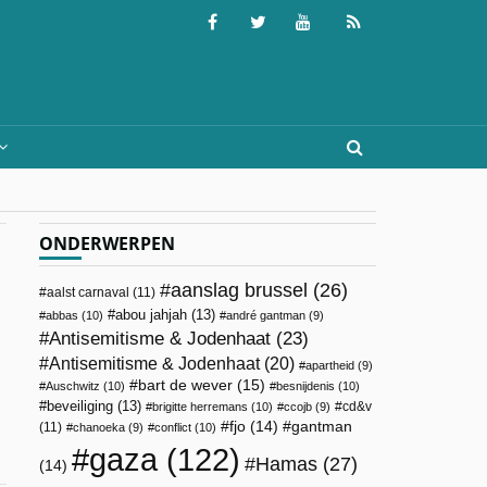
ONDERWERPEN
aanslag brussel
(26)
aalst carnaval
(11)
abou jahjah
(13)
abbas
(10)
andré gantman
(9)
Antisemitisme & Jodenhaat
(23)
Antisemitisme & Jodenhaat
(20)
apartheid
(9)
bart de wever
(15)
Auschwitz
(10)
besnijdenis
(10)
beveiliging
(13)
cd&v
brigitte herremans
(10)
ccojb
(9)
fjo
(14)
gantman
(11)
chanoeka
(9)
conflict
(10)
gaza
(122)
Hamas
(27)
(14)