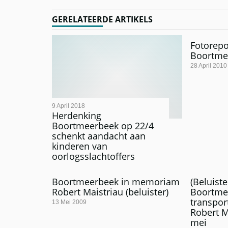
GERELATEERDE ARTIKELS
Fotorepo
Boortme
28 April 2010
9 April 2018
Herdenking
Boortmeerbeek op 22/4
schenkt aandacht aan
kinderen van
oorlogsslachtoffers
Boortmeerbeek in memoriam
(Beluist
Robert Maistriau (beluister)
Boortme
transpo
13 Mei 2009
Robert M
mei