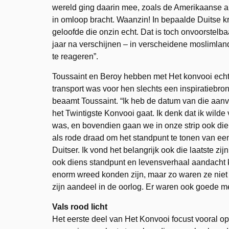
wereld ging daarin mee, zoals de Amerikaanse a
in omloop bracht. Waanzin! In bepaalde Duitse k
geloofde die onzin echt. Dat is toch onvoorstelb
jaar na verschijnen ‒ in verscheidene moslimland
te reageren”.
Toussaint en Beroy hebben met Het konvooi echte
transport was voor hen slechts een inspiratiebron
beaamt Toussaint. “Ik heb de datum van die aanva
het Twintigste Konvooi gaat. Ik denk dat ik wild
was, en bovendien gaan we in onze strip ook die
als rode draad om het standpunt te tonen van ee
Duitser. Ik vond het belangrijk ook die laatste zij
ook diens standpunt en levensverhaal aandacht k
enorm wreed konden zijn, maar zo waren ze niet 
zijn aandeel in de oorlog. Er waren ook goede me
Vals rood licht
Het eerste deel van Het Konvooi focust vooral o