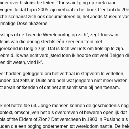
meer over historische feiten. “Toussaint ging op zoek naar
egen, totdat hij in 2005 zijn verhaal in het boek L’enfant du 20
ische scenarist zich ook documenteren bij het Joods Museum va
ormalige Dossinkazerne.
gsstrips of de Tweede Wereldoorlog op zich”, zegt Toussaint.
enis van die oorlog slechts één keer een trein met
rekend in België zijn. Dat is toch wel iets om trots op te zijn.
ebreid. Ik was echt verbijsterd toen ik hoorde dat veel Belgen di
 dit weten, vind ik”.
 hadden getriggerd om het verhaal in stripvorm te vertellen,
den dat zelfs in Duitsland heel wat jongeren niet meer wisten
ct ervan ontkenden of dat het antisemitisme bij hen toenam.
ek net hetzelfde uit. Jonge mensen kennen de geschiedenis nog
 context, omschrijven het als overdreven of beweren openlijk dat
ols of the Elders of Zion? Dat verscheen in 1903 in Rusland als
zouden die een poging ondernemen tot werelddominantie. De hel