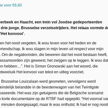
eerbeek en Haacht, een trein vol Joodse gedeporteerden
 drie jonge, Brusselse verzetsstrijders. Het relaas vormde d
‘Het konvooi’.
ben het nooit vergeten. Ik wou leven voor het heden en de
riendschap. Ik wou slagen in mijn leven uit respect voor mijn
n. Om de negationisten, die beweren dat het nooit bestaan heeft,
ssamoorden zijn geweest, het zwijgen op te leggen. Ik wou da
uden hebben…”. Het is Simon Gronowski aan het woord, die
ptweeluik Het konvooi van tekst en uitleg voorziet.
de Brusselse Louizalaan werd gesmeten, vervolgens werd
eindelijk belandde in de beestenwagon van het Twintigste
baseerde. Het was zijn getuigenis die de Belgische scenarist
en korte documentaire op de RTBF had opgepikt. “Het voorval va
e minuten doorgejaagd, maar ik was onthutst. Ik had er nog nooit