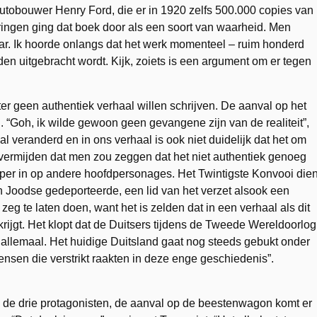
utobouwer Henry Ford, die er in 1920 zelfs 500.000 copies van
ringen ging dat boek door als een soort van waarheid. Men
aar. Ik hoorde onlangs dat het werk momenteel ‒ ruim honderd
en uitgebracht wordt. Kijk, zoiets is een argument om er tegen
r geen authentiek verhaal willen schrijven. De aanval op het
. “Goh, ik wilde gewoon geen gevangene zijn van de realiteit”,
l veranderd en in ons verhaal is ook niet duidelijk dat het om
e vermijden dat men zou zeggen dat het niet authentiek genoeg
per in op andere hoofdpersonages. Het Twintigste Konvooi dien
n Joodse gedeporteerde, een lid van het verzet alsook een
n zeg te laten doen, want het is zelden dat in een verhaal als dit
rijgt. Het klopt dat de Duitsers tijdens de Tweede Wereldoorlog
allemaal. Het huidige Duitsland gaat nog steeds gebukt onder
nsen die verstrikt raakten in deze enge geschiedenis”.
p de drie protagonisten, de aanval op de beestenwagon komt er