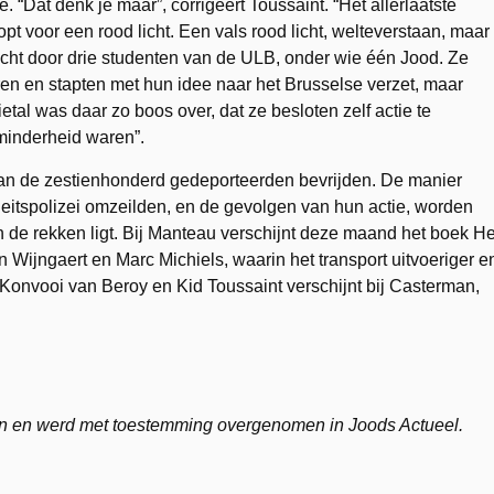
 “Dat denk je maar”, corrigeert Toussaint. “Het allerlaatste
topt voor een rood licht. Een vals rood licht, welteverstaan, maar
acht door drie studenten van de ULB, onder wie één Jood. Ze
n en stapten met hun idee naar het Brusselse verzet, maar
tal was daar zo boos over, dat ze besloten zelf actie te
 minderheid waren”.
van de zestienhonderd gedeporteerden bevrijden. De manier
itspolizei omzeilden, en de gevolgen van hun actie, worden
n de rekken ligt. Bij Manteau verschijnt deze maand het boek He
Wijngaert en Marc Michiels, waarin het transport uitvoeriger e
t Konvooi van Beroy en Kid Toussaint verschijnt bij Casterman,
en en werd met toestemming overgenomen in Joods Actueel.