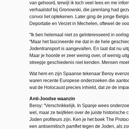
van gehoord, terwijl ik toch veel lees en me infor
verhaalstof bij Gronowski, die jarenlang had gezw
convoi liet optekenen. Later ging de jonge Belg
Deportatie en Verzet in Mechelen, oftewel de vo
“Ik ben helemaal niet zo geïnteresseerd in oorlo
“Maar het fascineerde me dat in de hele geschied
Jodentransport is aangevallen. En laat dat nu uitge
Maar je hoorde er zeer weinig over, of weinig uitg
streepje geschiedenis niet kenden. Mensen moeten
Wat hem en zijn Spaanse tekenaar Beroy evenzeer
waren recente Europese onderzoeken die aantoon
wat de Holocaust precies inhield, dat ze de impa
Anti-Joodse waanzin
Beroy: “Verschrikkelijk. In Spanje wees onderzo
wel, maar ze twijfelen over de juiste historische
Joden profiteurs zijn. Ken je het boek The Protoc
een antisemitisch pamflet tegen de Joden, als 