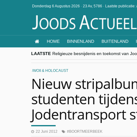
Donderdag 6 Augustus 2026
·
23 Av, 5786
·
Laatste publicatie:
HOME
BINNENLAND
BUITENLAND
LAATSTE
Religieuze besnijdenis en toekomst van Jood
“Besnijdenisdebat toont hoe moeilijk seculi
CITYTRIP | ROEMENIË – Boekarest: de ver
“Vandaag zit elke Jood in België op de bek
WOII & HOLOCAUST
goKosher lanceert nieuwe website en same
Nieuw stripalbum
studenten tijden
Jodentransport 
22 Juni 2012
BOORTMEERBEEK