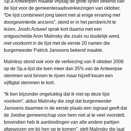
Sp.a Antwerpen maakte vrijdag de grote lijnen bekend van
de lijst voor de gemeenteraadsverkiezingen van oktober.
“De lijst combineert jong talent met al enige ervaring met
doorgewinterde anciens”, stond er in het persbericht te
lezen.
Joods Actueel
sprak kort daarna met een
ontgoochelde Aron Malinsky die zoals nu duidelijk werd,
niet voorkomt in de lijst
met de eerste 20 namen die
burgemeester Patrick Janssens bekend maakte.
Malinksy stond ook voor de verkiezing van 8 oktober 2006
op de Sp.a-lijst die toen meer dan 35% van de Antwerpse
stemmen wist binnen te rijven maar hijzelf kwam een
vijftigtal stemmen te kort.
“Ik ben bijzonder ongelukkig dat ik niet op deze lijst
voorkom”, aldus Malinsky die zegt dat burgemeester
Janssens daarmee in de eerste plaats een signaal geeft dat
de Joodse gemeenschap voor hem niet al te veel voorstelt,
bovendien heb ik aanbiedingen van alle andere partijen
afgewezen om bij hen op te komen”, stelt Malinsky die laat