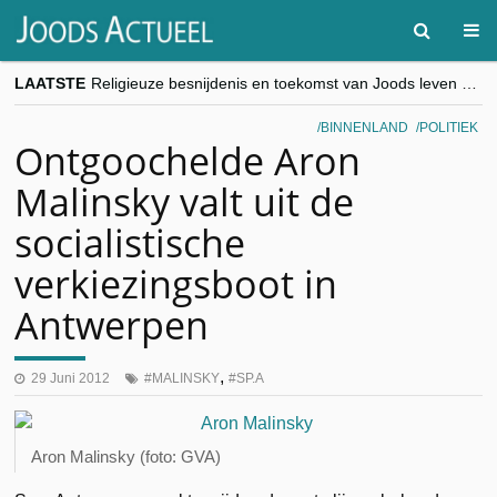
LAATSTE
Religieuze besnijdenis en toekomst van Joods leven centraal tijdens conferentie in Brussel
“Besnijdenisdebat toont hoe moeilijk seculiere Westen minderheden begrijpt”, Jinnih Beels (Vooruit)
CITYTRIP | ROEMENIË – Boekarest: de verrassing van Oost-Europa
BINNENLAND
POLITIEK
“Vandaag zit elke Jood in België op de beklaagdenbank”
Ontgoochelde Aron
goKosher lanceert nieuwe website en samenwerking met Mishpacha voor kosher travel en simchas wereldwijd
Malinsky valt uit de
socialistische
verkiezingsboot in
Antwerpen
,
29 Juni 2012
MALINSKY
SP.A
Aron Malinsky (foto: GVA)