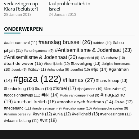
verkiezingen op
taalproblematiek in
Klara [beluister]
Israel
28 Januari 2013
24 Januari 2013
ONDERWERPEN
aanslag brussel
(26)
abou
aalst carnaval
(11)
abbas
(10)
Antisemitisme & Jodenhaat
(23)
jahjah
(13)
andré gantman
(9)
Antisemitisme & Jodenhaat
(20)
apartheid
(9)
Auschwitz
(10)
bart de wever
(15)
beveiliging
(13)
besnijdenis
(10)
brigitte herremans
fjo
(14)
gantman
cd&v
(11)
(10)
ccojb
(9)
chanoeka
(9)
conflict
(10)
gaza
(122)
Hamas
(27)
(14)
hans knoop
(13)
Israël
(17)
herdenking
(13)
iran
(13)
jan jambon
(10)
Jeruzalem
(9)
magazine
kkl
(14)
joods onderwijs
(11)
ludo van campenhout
(9)
(19)
michael freilich
(16)
moshe aryeh friedman
(14)
n-va
(12)
nederland
(11)
nederzettingen
(9)
negationisme
(10)
olympische spelen
(9)
veiligheid
(13)
syrië
(12)
unia
(12)
verkiezingen
(11)
shimon peres
(9)
vrt
(18)
vlaams belang
(11)