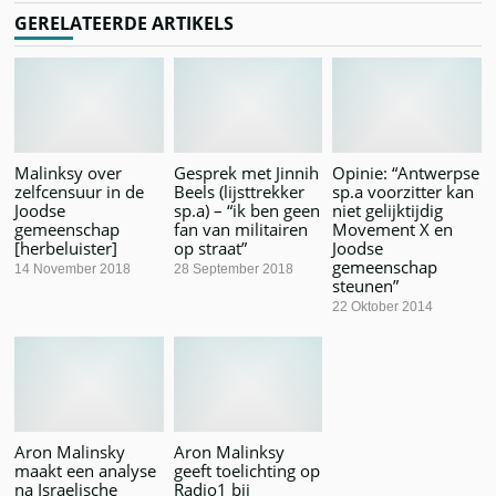
GERELATEERDE ARTIKELS
Malinksy over
Gesprek met Jinnih
Opinie: “Antwerpse
zelfcensuur in de
Beels (lijsttrekker
sp.a voorzitter kan
Joodse
sp.a) – “ik ben geen
niet gelijktijdig
gemeenschap
fan van militairen
Movement X en
[herbeluister]
op straat”
Joodse
gemeenschap
14 November 2018
28 September 2018
steunen”
22 Oktober 2014
Aron Malinsky
Aron Malinksy
maakt een analyse
geeft toelichting op
na Israelische
Radio1 bij