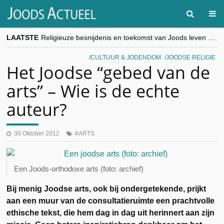
LAATSTE
Religieuze besnijdenis en toekomst van Joods leven centraal tijdens conferentie in Brussel
“Besnijdenisdebat toont hoe moeilijk seculiere Westen minderheden begrijpt”, Jinnih Beels (Vooruit)
CITYTRIP | ROEMENIË – Boekarest: de verrassing van Oost-Europa
CULTUUR & JODENDOM
JOODSE RELIGIE
“Vandaag zit elke Jood in België op de beklaagdenbank”
Het Joodse “gebed van de
goKosher lanceert nieuwe website en samenwerking met Mishpacha voor kosher travel en simchas wereldwijd
arts” – Wie is de echte
auteur?
30 Oktober 2012
ARTS
Een Joods-orthodoxe arts (foto: archief)
Bij menig Joodse arts, ook bij ondergetekende, prijkt
aan een muur van de consultatieruimte een prachtvolle
ethische tekst, die hem dag in dag uit herinnert aan zijn