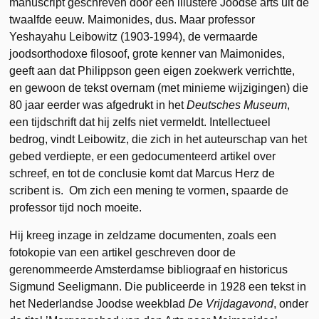
manuscript geschreven door een illustere Joodse arts uit de
twaalfde eeuw. Maimonides, dus. Maar professor
Yeshayahu Leibowitz (1903-1994), de vermaarde
joodsorthodoxe filosoof, grote kenner van Maimonides,
geeft aan dat Philippson geen eigen zoekwerk verrichtte,
en gewoon de tekst overnam (met minieme wijzigingen) die
80 jaar eerder was afgedrukt in het
Deutsches Museum
,
een tijdschrift dat hij zelfs niet vermeldt. Intellectueel
bedrog, vindt Leibowitz, die zich in het auteurschap van het
gebed verdiepte, er een gedocumenteerd artikel over
schreef, en tot de conclusie komt dat Marcus Herz de
scribent is. Om zich een mening te vormen, spaarde de
professor tijd noch moeite.
Hij kreeg inzage in zeldzame documenten, zoals een
fotokopie van een artikel geschreven door de
gerenommeerde Amsterdamse bibliograaf en historicus
Sigmund Seeligmann. Die publiceerde in 1928 een tekst in
het Nederlandse Joodse weekblad
De Vrijdagavond
, onder