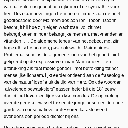
van patiënten ongeacht hun rijkdom of de sympathie voor
hen. Deze aanbevelingen herinneren immers aan de brief
geadresseerd door Maimomides aan Ibn Tibbon. Daarin
beschrijft hij hoe zijn eigen wachtzaal vol zit met
belangrijke en minder belangrijke mensen, met vrienden en
vijanden … . De algemene teneur van het gebed, met zijn
hoge ethische normen, past ook wel bij Maimonides.
Problematischer is de algemene toon van het gebed, niet
gelijkend op de expressievorm van Maimonides. Een
uitdrukking als “dat mooie geheel”, met betrekking tot het
menselijke lichaam, lijkt eerder ontleend aan de fraseologie
van de natuurfilosofie uit de tijd van Herz. Ook de woorden
e
“alwetende bewaaksters” passen beter bij die 18
eeuw
dan bij het leven ten tijde van Maimonides. De opmerking
over de generatiewissel tussen de jonge artsen en de oude
garde van conservatieve professoren karakteriseert
eveneens een periode dichter bij ons.
Deze beschouwingen harden Leibowitz in de overtuiging