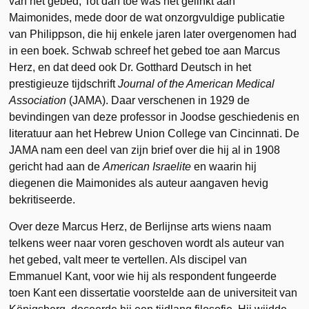
van het gebed, Tot dan toe was het gelinkt aan
Maimonides, mede door de wat onzorgvuldige publicatie
van Philippson, die hij enkele jaren later overgenomen had
in een boek. Schwab schreef het gebed toe aan Marcus
Herz, en dat deed ook Dr. Gotthard Deutsch in het
prestigieuze tijdschrift
Journal of the American Medical
Association
(JAMA). Daar verschenen in 1929 de
bevindingen van deze professor in Joodse geschiedenis en
literatuur aan het Hebrew Union College van Cincinnati. De
JAMA nam een deel van zijn brief over die hij al in 1908
gericht had aan de
American Israelite
en waarin hij
diegenen die Maimonides als auteur aangaven hevig
bekritiseerde.
Over deze Marcus Herz, de Berlijnse arts wiens naam
telkens weer naar voren geschoven wordt als auteur van
het gebed, valt meer te vertellen. Als discipel van
Emmanuel Kant, voor wie hij als respondent fungeerde
toen Kant een dissertatie voorstelde aan de universiteit van