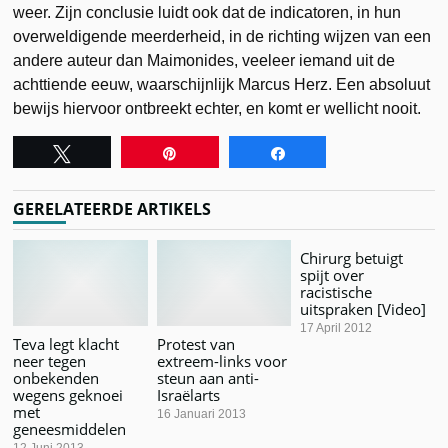
weer. Zijn conclusie luidt ook dat de indicatoren, in hun
overweldigende meerderheid, in de richting wijzen van een
andere auteur dan Maimonides, veeleer iemand uit de
achttiende eeuw, waarschijnlijk Marcus Herz. Een absoluut
bewijs hiervoor ontbreekt echter, en komt er wellicht nooit.
Tweet
Pin
Share
GERELATEERDE ARTIKELS
Chirurg betuigt
spijt over
racistische
uitspraken [Video]
17 April 2012
Teva legt klacht
Protest van
neer tegen
extreem-links voor
onbekenden
steun aan anti-
wegens geknoei
Israëlarts
met
16 Januari 2013
geneesmiddelen
12 Juni 2013