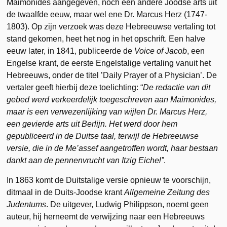
Maimonides aangegeven, noch een andere Joodse arts uit
de twaalfde eeuw, maar wel ene Dr. Marcus Herz (1747-
1803). Op zijn verzoek was deze Hebreeuwse vertaling tot
stand gekomen, heet het nog in het opschrift. Een halve
eeuw later, in 1841, publiceerde de
Voice of Jacob
, een
Engelse krant, de eerste Engelstalige vertaling vanuit het
Hebreeuws, onder de titel ’Daily Prayer of a Physician’. De
vertaler geeft hierbij deze toelichting: “
De redactie van dit
gebed werd verkeerdelijk toegeschreven aan Maimonides,
maar is een verwezenlijking van wijlen Dr. Marcus Herz,
een gevierde arts uit Berlijn. Het werd door hem
gepubliceerd in de Duitse taal, terwijl de Hebreeuwse
versie, die in de Me’assef aangetroffen wordt, haar bestaan
dankt aan de pennenvrucht van Itzig Eichel”
.
In 1863 komt de Duitstalige versie opnieuw te voorschijn,
ditmaal in de Duits-Joodse krant
Allgemeine Zeitung des
Judentums
. De uitgever, Ludwig Philippson, noemt geen
auteur, hij herneemt de verwijzing naar een Hebreeuws