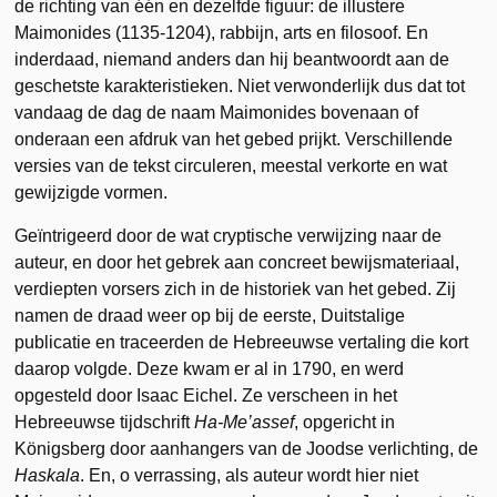
de richting van één en dezelfde figuur: de illustere
Maimonides (1135-1204), rabbijn, arts en filosoof. En
inderdaad, niemand anders dan hij beantwoordt aan de
geschetste karakteristieken. Niet verwonderlijk dus dat tot
vandaag de dag de naam Maimonides bovenaan of
onderaan een afdruk van het gebed prijkt. Verschillende
versies van de tekst circuleren, meestal verkorte en wat
gewijzigde vormen.
Geïntrigeerd door de wat cryptische verwijzing naar de
auteur, en door het gebrek aan concreet bewijsmateriaal,
verdiepten vorsers zich in de historiek van het gebed. Zij
namen de draad weer op bij de eerste, Duitstalige
publicatie en traceerden de Hebreeuwse vertaling die kort
daarop volgde. Deze kwam er al in 1790, en werd
opgesteld door Isaac Eichel. Ze verscheen in het
Hebreeuwse tijdschrift
Ha-Me’assef
, opgericht in
Königsberg door aanhangers van de Joodse verlichting, de
Haskala
. En, o verrassing, als auteur wordt hier niet