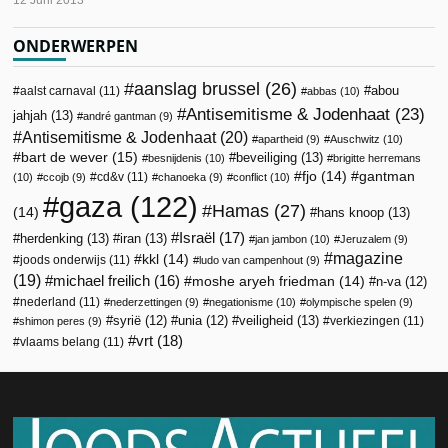
ONDERWERPEN
aanslag brussel
(26)
abou
aalst carnaval
(11)
abbas
(10)
Antisemitisme & Jodenhaat
(23)
jahjah
(13)
andré gantman
(9)
Antisemitisme & Jodenhaat
(20)
apartheid
(9)
Auschwitz
(10)
bart de wever
(15)
beveiliging
(13)
besnijdenis
(10)
brigitte herremans
fjo
(14)
gantman
cd&v
(11)
(10)
ccojb
(9)
chanoeka
(9)
conflict
(10)
gaza
(122)
Hamas
(27)
(14)
hans knoop
(13)
Israël
(17)
herdenking
(13)
iran
(13)
jan jambon
(10)
Jeruzalem
(9)
magazine
kkl
(14)
joods onderwijs
(11)
ludo van campenhout
(9)
(19)
michael freilich
(16)
moshe aryeh friedman
(14)
n-va
(12)
nederland
(11)
nederzettingen
(9)
negationisme
(10)
olympische spelen
(9)
veiligheid
(13)
syrië
(12)
unia
(12)
verkiezingen
(11)
shimon peres
(9)
vrt
(18)
vlaams belang
(11)