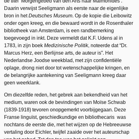
de titel ’Morgengebed van den Arts naar Maimonides’.
Daarin verwijst Seeligmann als eerste naar de eigenlijke
bron in het
Deutsches Museum
. Op de kopie die Leibowitz
onder ogen kreeg, en die bewaard wordt in de Rosenthaler
bibliotheek van Amsterdam, is een randbemerking
toegevoegd in inkt. Deze vermeldt dat K.F. Udens al in
1783, in zijn boek
Medizinische Politik
, noteerde dat “Dr.
Marcus Herz, een Berlijnse arts, de auteur is”. Het
Nederlandse Joodse weekblad, met zijn confidentiële
oplage, drong niet door tot wetenschappelijke kringen, en
de belangrijke aantekening van Seeligmann kreeg daar
geen weerklank.
Om diezelfde reden, het gebrek aan bekendheid van het
medium, waren ook de bevindingen van Moïse Schwab
(1839-1918) tevoren onopgemerkt voorbijgegaan. Deze
Franse linguïst, geschiedkundige en bibliothecaris was
nochtans de eerste die, met het wijzen op de Hebreeuwse
vertaling door Eichler, twijfel zaaide over het auteurschap