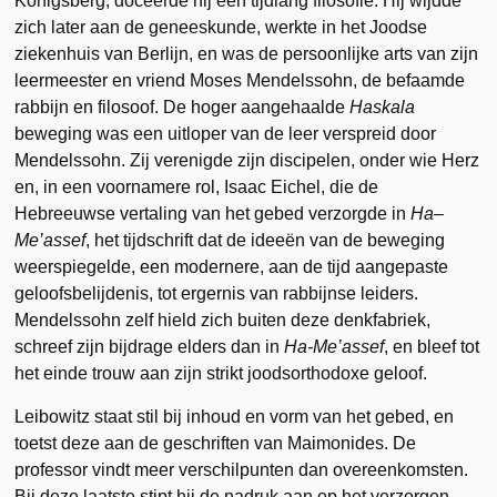
Königsberg, doceerde hij een tijdlang filosofie. Hij wijdde
zich later aan de geneeskunde, werkte in het Joodse
ziekenhuis van Berlijn, en was de persoonlijke arts van zijn
leermeester en vriend Moses Mendelssohn, de befaamde
rabbijn en filosoof. De hoger aangehaalde
Haskala
beweging was een uitloper van de leer verspreid door
Mendelssohn. Zij verenigde zijn discipelen, onder wie Herz
en, in een voornamere rol, Isaac Eichel, die de
Hebreeuwse vertaling van het gebed verzorgde in
Ha
–
Me’assef
, het tijdschrift dat de ideeën van de beweging
weerspiegelde, een modernere, aan de tijd aangepaste
geloofsbelijdenis, tot ergernis van rabbijnse leiders.
Mendelssohn zelf hield zich buiten deze denkfabriek,
schreef zijn bijdrage elders dan in
Ha-Me’assef
, en bleef tot
het einde trouw aan zijn strikt joodsorthodoxe geloof.
Leibowitz staat stil bij inhoud en vorm van het gebed, en
toetst deze aan de geschriften van Maimonides. De
professor vindt meer verschilpunten dan overeenkomsten.
Bij deze laatste stipt hij de nadruk aan op het verzorgen