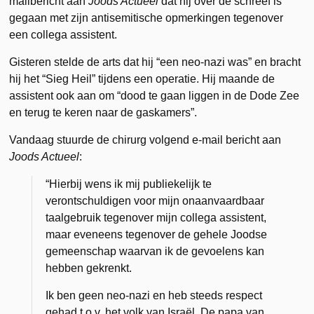
mailbericht aan
Joods Actueel
dat hij over de schreef is
gegaan met zijn antisemitische opmerkingen tegenover
een collega assistent.
Gisteren stelde de arts dat hij “een neo-nazi was” en bracht
hij het “Sieg Heil” tijdens een operatie. Hij maande de
assistent ook aan om “dood te gaan liggen in de Dode Zee
en terug te keren naar de gaskamers”.
Vandaag stuurde de chirurg volgend e-mail bericht aan
Joods Actueel
:
“Hierbij wens ik mij publiekelijk te
verontschuldigen voor mijn onaanvaardbaar
taalgebruik tegenover mijn collega assistent,
maar eveneens tegenover de gehele Joodse
gemeenschap waarvan ik de gevoelens kan
hebben gekrenkt.
Ik ben geen neo-nazi en heb steeds respect
gehad t.o.v. het volk van Israël. De papa van