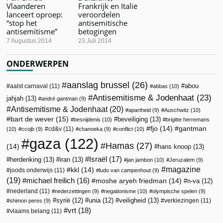
Vlaanderen
Frankrijk en Italië
lanceert oproep:
veroordelen
“stop het
antisemitische
antisemitisme”
betogingen
7 Augustus 2014
23 Juli 2014
ONDERWERPEN
aanslag brussel
(26)
abou
aalst carnaval
(11)
abbas
(10)
Antisemitisme & Jodenhaat
(23)
jahjah
(13)
andré gantman
(9)
Antisemitisme & Jodenhaat
(20)
apartheid
(9)
Auschwitz
(10)
bart de wever
(15)
beveiliging
(13)
besnijdenis
(10)
brigitte herremans
fjo
(14)
gantman
cd&v
(11)
(10)
ccojb
(9)
chanoeka
(9)
conflict
(10)
gaza
(122)
Hamas
(27)
(14)
hans knoop
(13)
Israël
(17)
herdenking
(13)
iran
(13)
jan jambon
(10)
Jeruzalem
(9)
magazine
kkl
(14)
joods onderwijs
(11)
ludo van campenhout
(9)
(19)
michael freilich
(16)
moshe aryeh friedman
(14)
n-va
(12)
nederland
(11)
nederzettingen
(9)
negationisme
(10)
olympische spelen
(9)
veiligheid
(13)
syrië
(12)
unia
(12)
verkiezingen
(11)
shimon peres
(9)
vrt
(18)
vlaams belang
(11)