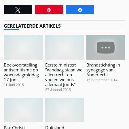
Tweet
Pin
Share
GERELATEERDE ARTIKELS
Boekvoorstelling
Eerste minister:
Brandstichting in
antisemitisme op
“Vandaag staan we
synagoge van
woensdagmiddag
allen recht en
Anderlecht
17 juni
voelen we ons
16 September 2014
allemaal Joods”
11 Juni 2015
27 Januari 2015
Pax Christi
Duitsland,