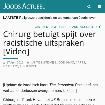
LAATSTE
Religieuze besnijdenis en toekomst van Joods leven centraal tijdens conferentie in Brussel
“Besnijdenisdebat toont hoe moeilijk seculiere Westen minderheden begrijpt”, Jinnih Beels (Vooruit)
CITYTRIP | ROEMENIË – Boekarest: de verrassing van Oost-Europa
ANTISEMITISME
BINNENLAND
JOODS BELGIË
“Vandaag zit elke Jood in België op de beklaagdenbank”
Chirurg betuigt spijt over
goKosher lanceert nieuwe website en samenwerking met Mishpacha voor kosher travel en simchas wereldwijd
racistische uitspraken
[Video]
,
,
17 April 2012
ANTISEMITISME & JODENHAAT
ARTS
,
CHIRURG
UZ BRUSSEL
[Update: de Israëlisch krant
The Jerusalem Post
heeft het
verhaal ondertussen overgenomen,
klik hier
]
Chirurg, dr. Frank H. van het UZ Brussel erkent in een e-