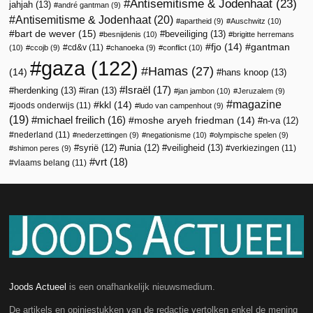
Antisemitisme & Jodenhaat
(23)
jahjah
(13)
andré gantman
(9)
Antisemitisme & Jodenhaat
(20)
apartheid
(9)
Auschwitz
(10)
bart de wever
(15)
beveiliging
(13)
besnijdenis
(10)
brigitte herremans
fjo
(14)
gantman
cd&v
(11)
(10)
ccojb
(9)
chanoeka
(9)
conflict
(10)
gaza
(122)
Hamas
(27)
(14)
hans knoop
(13)
Israël
(17)
herdenking
(13)
iran
(13)
jan jambon
(10)
Jeruzalem
(9)
magazine
kkl
(14)
joods onderwijs
(11)
ludo van campenhout
(9)
(19)
michael freilich
(16)
moshe aryeh friedman
(14)
n-va
(12)
nederland
(11)
nederzettingen
(9)
negationisme
(10)
olympische spelen
(9)
veiligheid
(13)
syrië
(12)
unia
(12)
verkiezingen
(11)
shimon peres
(9)
vrt
(18)
vlaams belang
(11)
Joods Actueel
is een onafhankelijk nieuwsmedium.
De artikels en opiniestukken van de redactie vertolken enkel de mening