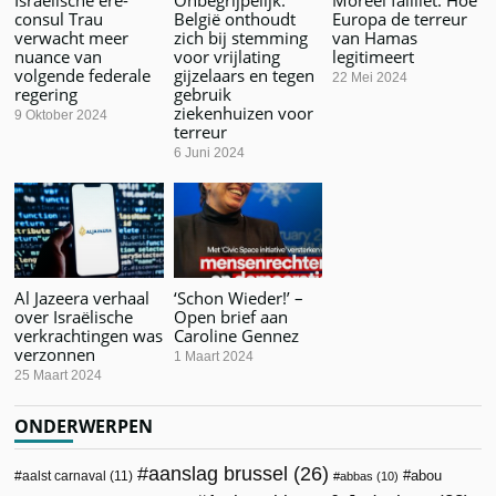
consul Trau
België onthoudt
Europa de terreur
verwacht meer
zich bij stemming
van Hamas
nuance van
voor vrijlating
legitimeert
volgende federale
gijzelaars en tegen
22 Mei 2024
regering
gebruik
ziekenhuizen voor
9 Oktober 2024
terreur
6 Juni 2024
Al Jazeera verhaal
‘Schon Wieder!’ –
over Israëlische
Open brief aan
verkrachtingen was
Caroline Gennez
verzonnen
1 Maart 2024
25 Maart 2024
ONDERWERPEN
aanslag brussel
(26)
abou
aalst carnaval
(11)
abbas
(10)