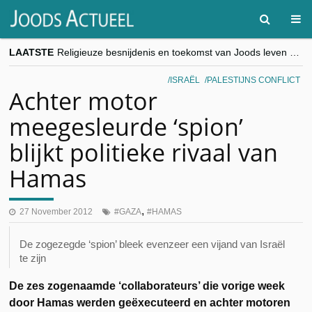
LAATSTE
Religieuze besnijdenis en toekomst van Joods leven centraal tijdens conferentie in Brussel
“Besnijdenisdebat toont hoe moeilijk seculiere Westen minderheden begrijpt”, Jinnih Beels (Vooruit)
CITYTRIP | ROEMENIË – Boekarest: de verrassing van Oost-Europa
ISRAËL
PALESTIJNS CONFLICT
“Vandaag zit elke Jood in België op de beklaagdenbank”
Achter motor
goKosher lanceert nieuwe website en samenwerking met Mishpacha voor kosher travel en simchas wereldwijd
meegesleurde ‘spion’
blijkt politieke rivaal van
Hamas
,
27 November 2012
GAZA
HAMAS
De zogezegde ‘spion’ bleek evenzeer een vijand van Israël
te zijn
De zes zogenaamde ‘collaborateurs’ die vorige week
door Hamas werden geëxecuteerd en achter motoren