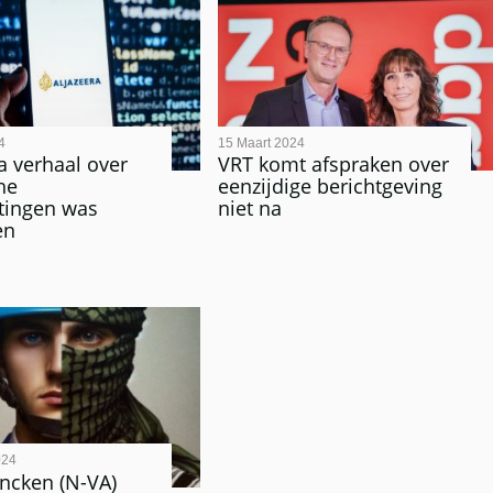
4
15 Maart 2024
ra verhaal over
VRT komt afspraken over
he
eenzijdige berichtgeving
tingen was
niet na
en
024
ncken (N-VA)