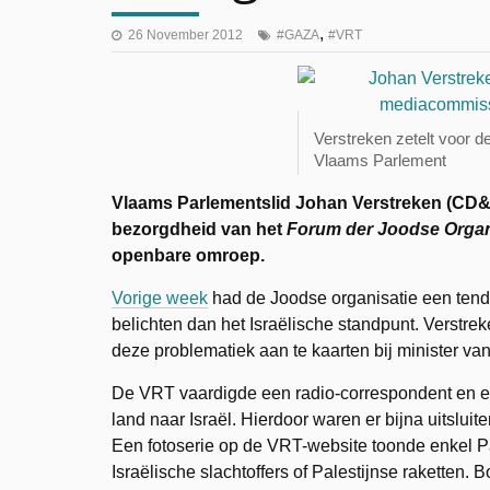
,
26 November 2012
GAZA
VRT
Verstreken zetelt voor 
Vlaams Parlement
Vlaams Parlementslid Johan Verstreken (CD&V),
bezorgdheid van het
Forum der Joodse Organ
openbare omroep.
Vorige week
had de Joodse organisatie een ten
belichten dan het Israëlische standpunt. Verstrek
deze problematiek aan te kaarten bij minister van
De VRT vaardigde een radio-correspondent en ee
land naar Israël. Hierdoor waren er bijna uitsluit
Een fotoserie op de VRT-website toonde enkel Pal
Israëlische slachtoffers of Palestijnse raketten.