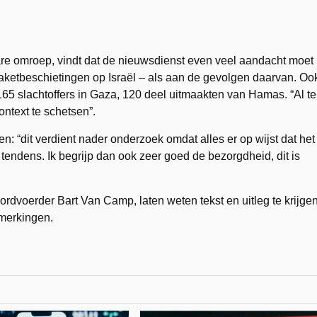
are omroep, vindt dat de nieuwsdienst even veel aandacht moet
raketbeschietingen op Israël – als aan de gevolgen daarvan. Oo
165 slachtoffers in Gaza, 120 deel uitmaakten van Hamas. “Al te
ontext te schetsen”.
en: “dit verdient nader onderzoek omdat alles er op wijst dat het
 tendens. Ik begrijp dan ook zeer goed de bezorgdheid, dit is
dvoerder Bart Van Camp, laten weten tekst en uitleg te krijge
merkingen.