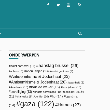
ONDERWERPEN
aanslag brussel
(26)
aalst carnaval
(11)
abou jahjah
(13)
abbas
(10)
andré gantman
(9)
Antisemitisme & Jodenhaat
(23)
Antisemitisme & Jodenhaat
(20)
apartheid
(9)
bart de wever
(15)
Auschwitz
(10)
besnijdenis
(10)
beveiliging
(13)
cd&v
brigitte herremans
(10)
ccojb
(9)
fjo
(14)
gantman
(11)
chanoeka
(9)
conflict
(10)
gaza
(122)
Hamas
(27)
(14)