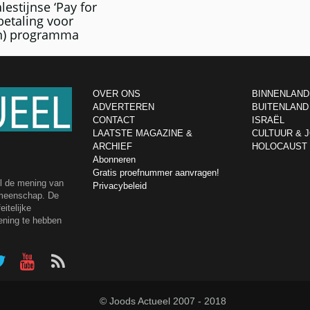
lestijnse ‘Pay for
tbetaling voor
) programma
OVER ONS
BINNENLAND
ADVERTEREN
BUITENLAND
CONTACT
ISRAËL
LAATSTE MAGAZINE &
CULTUUR & 
ARCHIEF
HOLOCAUST
Abonneren
Gratis proefnummer aanvragen!
el de mening van
Privacybeleid
emeenschap. De
itelijke
ening te hebben
© Joods Actueel 2007 - 2018