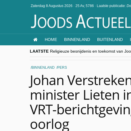
Zaterdag 8 Augustus 2026
·
25 Av, 5786
·
Laatste publicatie:
Do
HOME
BINNENLAND
BUITENLAND
LAATSTE
Religieuze besnijdenis en toekomst van Jood
“Besnijdenisdebat toont hoe moeilijk seculi
CITYTRIP | ROEMENIË – Boekarest: de ver
“Vandaag zit elke Jood in België op de bek
BINNENLAND
PERS
goKosher lanceert nieuwe website en same
Johan Verstreken
minister Lieten i
VRT-berichtgevin
oorlog