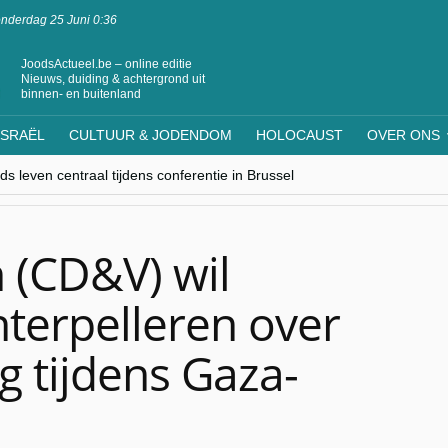
nderdag 25 Juni 0:36
JoodsActueel.be – online editie
Nieuws, duiding & achtergrond uit
binnen- en buitenland
ISRAËL
CULTUUR & JODENDOM
HOLOCAUST
OVER ONS
s leven centraal tijdens conferentie in Brussel
ere Westen minderheden begrijpt”, Jinnih Beels (Vooruit)
rassing van Oost-Europa
laagdenbank”
nwerking met Mishpacha voor kosher travel en simchas wereldwijd
 (CD&V) wil
nterpelleren over
g tijdens Gaza-