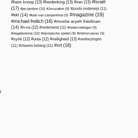
Israël
hans knoop
(13)
herdenking
(13)
iran
(13)
(17)
joods onderwijs
(11)
jan jambon
(10)
Jeruzalem
(9)
magazine
(19)
kkl
(14)
ludo van campenhout
(9)
michael freilich
(16)
moshe aryeh friedman
(14)
n-va
(12)
nederland
(11)
nederzettingen
(9)
negationisme
(10)
olympische spelen
(9)
shimon peres
(9)
veiligheid
(13)
syrië
(12)
unia
(12)
verkiezingen
vrt
(18)
(11)
vlaams belang
(11)
s