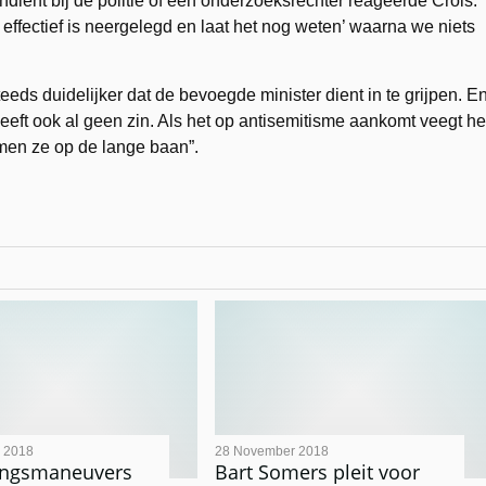
indient bij de politie of een onderzoeksrechter reageerde Crols:
 effectief is neergelegd en laat het nog weten’ waarna we niets
teeds duidelijker dat de bevoegde minister dient in te grijpen. E
eeft ook al geen zin. Als het op antisemitisme aankomt veegt he
men ze op de lange baan”.
 2018
28 November 2018
gingsmaneuvers
Bart Somers pleit voor