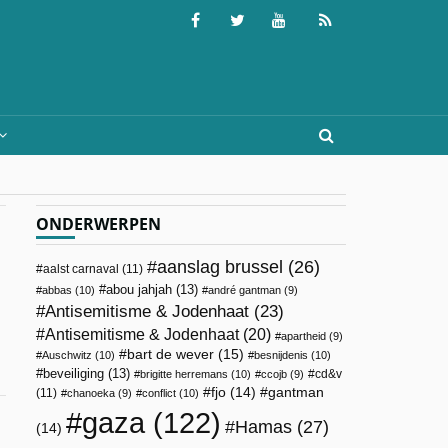
ONDERWERPEN
aanslag brussel
(26)
aalst carnaval
(11)
abou jahjah
(13)
abbas
(10)
andré gantman
(9)
Antisemitisme & Jodenhaat
(23)
Antisemitisme & Jodenhaat
(20)
apartheid
(9)
bart de wever
(15)
Auschwitz
(10)
besnijdenis
(10)
beveiliging
(13)
cd&v
brigitte herremans
(10)
ccojb
(9)
fjo
(14)
gantman
(11)
chanoeka
(9)
conflict
(10)
gaza
(122)
Hamas
(27)
(14)