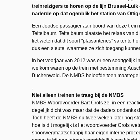
treinreizigers te horen op de lijn Brussel-Luik 
naderde op dat ogenblik het station van Ottig
Een Joodse passagier aan boord van deze trein
Teitelbaum. Teitelbaum plaatste het relaas van d
liet weten dat dit soort “plaisanteries” vaker te 
dus een sleutel waarmee ze zich toegang kunnen 
In het voorjaar van 2012 was er een soortgelijk i
welkom waren op de trein met bestemming Auschw
Buchenwald. De NMBS beloofde toen maatregele
.
Niet alleen treinen te traag bij de NMBS
NMBS Woordvoerder Bart Crols zei in een reactie
degelijk dicht was maar dat de daders ondanks 
Toch heeft de NMBS nu twee weken later nog ste
hoe is dit mogelijk is liet woordvoerder Crols we
spoorwegmaatschappij haar eigen interne proced