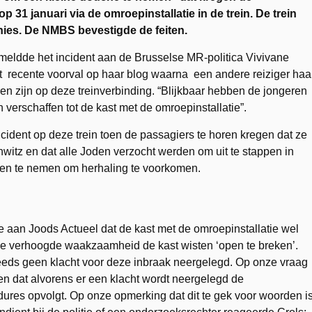
op 31 januari via de omroepinstallatie in de trein. De trein
nies. De NMBS bevestigde de feiten.
meldde het incident aan de Brusselse MR-politica Vivivane
it recente voorval op haar blog waarna een andere reiziger haa
horen zijn op deze treinverbinding. “Blijkbaar hebben de jongeren
verschaffen tot de kast met de omroepinstallatie”.
ncident op deze trein toen de passagiers te horen kregen dat ze
itz en dat alle Joden verzocht werden om uit te stappen in
n te nemen om herhaling te voorkomen.
 aan Joods Actueel dat de kast met de omroepinstallatie wel
de verhoogde waakzaamheid de kast wisten ‘open te breken’.
eds geen klacht voor deze inbraak neergelegd. Op onze vraag
ten dat alvorens er een klacht wordt neergelegd de
ures opvolgt. Op onze opmerking dat dit te gek voor woorden i