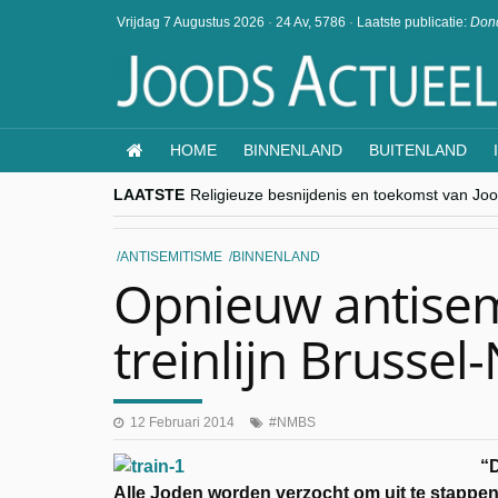
Vrijdag 7 Augustus 2026
·
24 Av, 5786
·
Laatste publicatie:
Dond
HOME
BINNENLAND
BUITENLAND
LAATSTE
Religieuze besnijdenis en toekomst van Jood
“Besnijdenisdebat toont hoe moeilijk seculi
CITYTRIP | ROEMENIË – Boekarest: de ver
“Vandaag zit elke Jood in België op de bek
ANTISEMITISME
BINNENLAND
goKosher lanceert nieuwe website en same
Opnieuw antisem
treinlijn Brusse
12 Februari 2014
NMBS
“D
Alle Joden worden verzocht om uit te stappe