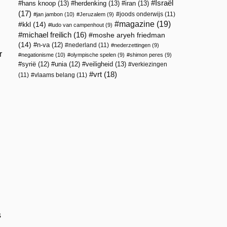
Israël
hans knoop
(13)
herdenking
(13)
iran
(13)
(17)
joods onderwijs
(11)
jan jambon
(10)
Jeruzalem
(9)
magazine
(19)
kkl
(14)
ludo van campenhout
(9)
michael freilich
(16)
moshe aryeh friedman
(14)
n-va
(12)
nederland
(11)
nederzettingen
(9)
r
negationisme
(10)
olympische spelen
(9)
shimon peres
(9)
veiligheid
(13)
syrië
(12)
unia
(12)
verkiezingen
vrt
(18)
(11)
vlaams belang
(11)
s