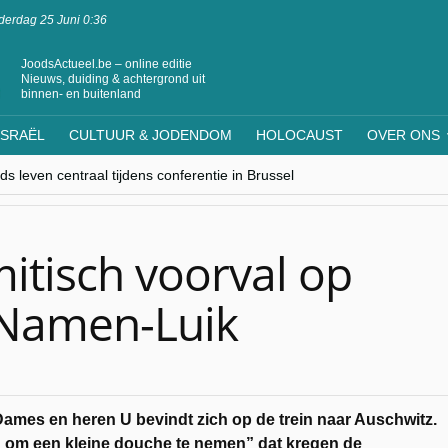
erdag 25 Juni 0:36
JoodsActueel.be – online editie
Nieuws, duiding & achtergrond uit
binnen- en buitenland
ISRAËL
CULTUUR & JODENDOM
HOLOCAUST
OVER ONS
s leven centraal tijdens conferentie in Brussel
ere Westen minderheden begrijpt”, Jinnih Beels (Vooruit)
rassing van Oost-Europa
laagdenbank”
nwerking met Mishpacha voor kosher travel en simchas wereldwijd
itisch voorval op
l-Namen-Luik
ames en heren U bevindt zich op de trein naar Auschwitz.
n om een kleine douche te nemen” dat kregen de