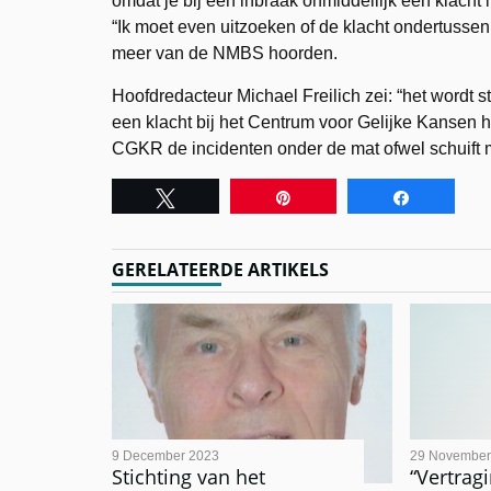
omdat je bij een inbraak onmiddellijk een klacht 
“Ik moet even uitzoeken of de klacht ondertussen
meer van de NMBS hoorden.
Hoofdredacteur Michael Freilich zei: “het wordt s
een klacht bij het Centrum voor Gelijke Kansen h
CGKR de incidenten onder de mat ofwel schuift 
Tweet
Pin
Share
GERELATEERDE ARTIKELS
9 December 2023
29 November
Stichting van het
“Vertra