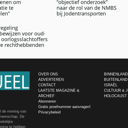
enen om
“objectief onderzoek”
tie te
naar de rol van de NMBS
len”
bij Jodentransporten
egeling
bewijzen voor oud-
, oorlogsslachtoffers
re rechthebbenden
OVER ONS
BINNENLAND
ADVERTEREN
BUITENLAND
CONTACT
ISRAËL
LAATSTE MAGAZINE &
CULTUUR & 
ARCHIEF
HOLOCAUST
Abonneren
Gratis proefnummer aanvragen!
el de mening van
Privacybeleid
emeenschap. De
itelijke
ening te hebben