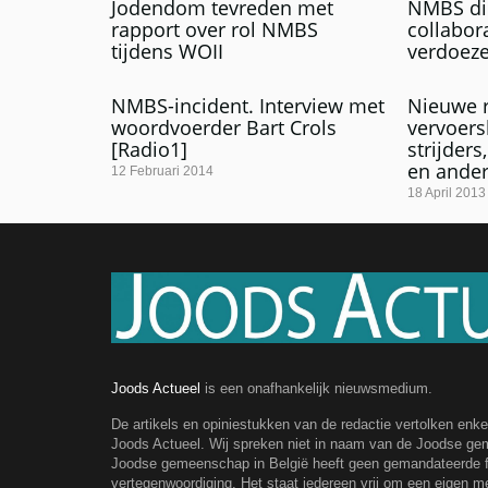
Jodendom tevreden met
NMBS di
rapport over rol NMBS
collabora
tijdens WOII
verdoeze
NMBS-incident. Interview met
Nieuwe r
woordvoerder Bart Crols
vervoers
[Radio1]
strijders
en ande
12 Februari 2014
18 April 2013
Joods Actueel
is een onafhankelijk nieuwsmedium.
De artikels en opiniestukken van de redactie vertolken enk
Joods Actueel. Wij spreken niet in naam van de Joodse g
Joodse gemeenschap in België heeft geen gemandateerde fe
vertegenwoordiging. Het staat iedereen vrij om een eigen m