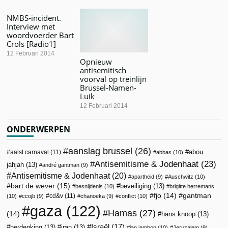
NMBS-incident.
Interview met
woordvoerder Bart
Crols [Radio1]
12 Februari 2014
Opnieuw
antisemitisch
voorval op treinlijn
Brussel-Namen-
Luik
12 Februari 2014
ONDERWERPEN
aanslag brussel
(26)
abou
aalst carnaval
(11)
abbas
(10)
Antisemitisme & Jodenhaat
(23)
jahjah
(13)
andré gantman
(9)
Antisemitisme & Jodenhaat
(20)
apartheid
(9)
Auschwitz
(10)
bart de wever
(15)
beveiliging
(13)
besnijdenis
(10)
brigitte herremans
fjo
(14)
gantman
cd&v
(11)
(10)
ccojb
(9)
chanoeka
(9)
conflict
(10)
gaza
(122)
Hamas
(27)
(14)
hans knoop
(13)
Israël
(17)
herdenking
(13)
iran
(13)
jan jambon
(10)
Jeruzalem
(9)