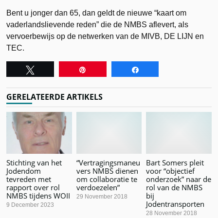
Bent u jonger dan 65, dan geldt de nieuwe “kaart om
vaderlandslievende reden” die de NMBS aflevert, als
vervoerbewijs op de netwerken van de MIVB, DE LIJN en
TEC.
Tweet
Pin
Share
GERELATEERDE ARTIKELS
Stichting van het
“Vertragingsmaneu
Bart Somers pleit
Jodendom
vers NMBS dienen
voor “objectief
tevreden met
om collaboratie te
onderzoek” naar de
rapport over rol
verdoezelen”
rol van de NMBS
NMBS tijdens WOII
bij
29 November 2018
Jodentransporten
9 December 2023
28 November 2018