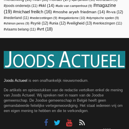
magazine
kkl
(14)
joods onderwijs
(11)
ludo van campenhout
(9)
(19)
michael freilich
(16)
moshe aryeh friedman
(14)
n-va
(12)
nederland
(11)
nederzettingen
(9)
negationisme
(10)
olympische spelen
(9)
veiligheid
(13)
syrië
(12)
unia
(12)
verkiezingen
(11)
shimon peres
(9)
vrt
(18)
vlaams belang
(11)
Joods Actueel
is een onafhankelijk nieuwsmedium.
De artikels en opiniestukken van de redactie vertolken enkel de mening
van Joods Actueel. Wij spreken niet in naam van de Joodse
gemeenschap. De Joodse gemeenschap in België heeft geen
gemandateerde feitelijke vertegenwoordiging. Het staat iedereen vrij om
een eigen mening te hebben en die te verkondigen.