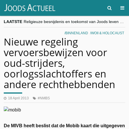
LAATSTE
Religieuze besnijdenis en toekomst van Joods leven centraal tijdens conferentie in Brussel
“Besnijdenisdebat toont hoe moeilijk seculiere Westen minderheden begrijpt”, Jinnih Beels (Vooruit)
CITYTRIP | ROEMENIË – Boekarest: de verrassing van Oost-Europa
BINNENLAND
WOII & HOLOCAUST
“Vandaag zit elke Jood in België op de beklaagdenbank”
Nieuwe regeling
goKosher lanceert nieuwe website en samenwerking met Mishpacha voor kosher travel en simchas wereldwijd
vervoersbewijzen voor
oud-strijders,
oorlogsslachtoffers en
andere rechthebbenden
18 April 2013
NMBS
De MIVB heeft beslist dat de Mobib kaart die uitgegeven