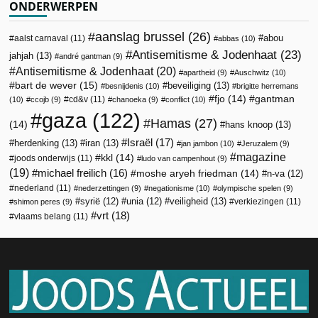
ONDERWERPEN
aanslag brussel
(26)
abou
aalst carnaval
(11)
abbas
(10)
Antisemitisme & Jodenhaat
(23)
jahjah
(13)
andré gantman
(9)
Antisemitisme & Jodenhaat
(20)
apartheid
(9)
Auschwitz
(10)
bart de wever
(15)
beveiliging
(13)
besnijdenis
(10)
brigitte herremans
fjo
(14)
gantman
cd&v
(11)
(10)
ccojb
(9)
chanoeka
(9)
conflict
(10)
gaza
(122)
Hamas
(27)
(14)
hans knoop
(13)
Israël
(17)
herdenking
(13)
iran
(13)
jan jambon
(10)
Jeruzalem
(9)
magazine
kkl
(14)
joods onderwijs
(11)
ludo van campenhout
(9)
(19)
michael freilich
(16)
moshe aryeh friedman
(14)
n-va
(12)
nederland
(11)
nederzettingen
(9)
negationisme
(10)
olympische spelen
(9)
veiligheid
(13)
syrië
(12)
unia
(12)
verkiezingen
(11)
shimon peres
(9)
vrt
(18)
vlaams belang
(11)