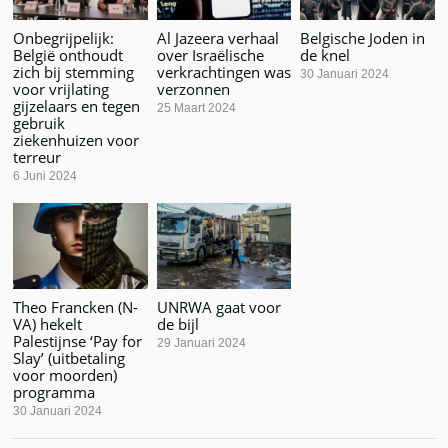
Onbegrijpelijk:
Al Jazeera verhaal
Belgische Joden in
België onthoudt
over Israëlische
de knel
zich bij stemming
verkrachtingen was
30 Januari 2024
voor vrijlating
verzonnen
gijzelaars en tegen
25 Maart 2024
gebruik
ziekenhuizen voor
terreur
6 Juni 2024
Theo Francken (N-
UNRWA gaat voor
VA) hekelt
de bijl
Palestijnse ‘Pay for
29 Januari 2024
Slay’ (uitbetaling
voor moorden)
programma
30 Januari 2024