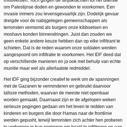
infiltreerden. Toch gingen de strijdkrachten tot het uiterste
om Palestijnse doden en gewonden te voorkomen. Een
invasie immers zou levensgevaarlijk zijn. Dodelijk gevaar
dreigde voor de nabijgelegen gemeenschappen als
terroristen vermomd als burgers onze kibboetsen en
moshavs konden binnendringen. Juist dan zouden we
geen enkele andere keuze hebben dan op
elke
infiltrant te
schieten. Dat is de reden waarom onze soldaten werden
aangespoord om infiltratie te voorkomen. Het IDF deed dat
op verschillende manieren en ja ook met behulp van echte
munitie maar wel als allerlaatste redmiddel.
Het IDF ging bijzonder creatief te werk om de spanningen
met de Gazanen te verminderen en gebruikt daarvoor
talloze methoden, waarvan de meeste niet openbaar
worden gemaakt. Daarnaast zijn er de afgelopen weken
serieuze pogingen gedaan om het leven te redden van
kinderen en burgers die door Hamas naar de frontlinie
werden gepusht, terwijl terroristen zich achter hen proberen
te verbergen in hun pogingen om Israël te infiltreren en aan