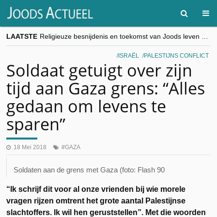
LAATSTE
Religieuze besnijdenis en toekomst van Joods leven centraal tijdens conferentie in Brussel
“Besnijdenisdebat toont hoe moeilijk seculiere Westen minderheden begrijpt”, Jinnih Beels (Vooruit)
CITYTRIP | ROEMENIË – Boekarest: de verrassing van Oost-Europa
ISRAËL
PALESTIJNS CONFLICT
“Vandaag zit elke Jood in België op de beklaagdenbank”
Soldaat getuigt over zijn
goKosher lanceert nieuwe website en samenwerking met Mishpacha voor kosher travel en simchas wereldwijd
tijd aan Gaza grens: “Alles
gedaan om levens te
sparen”
18 Mei 2018
GAZA
Soldaten aan de grens met Gaza (foto: Flash 90
“Ik schrijf dit voor al onze vrienden bij wie morele
vragen rijzen omtrent het grote aantal Palestijnse
slachtoffers. Ik wil hen geruststellen”. Met die woorden