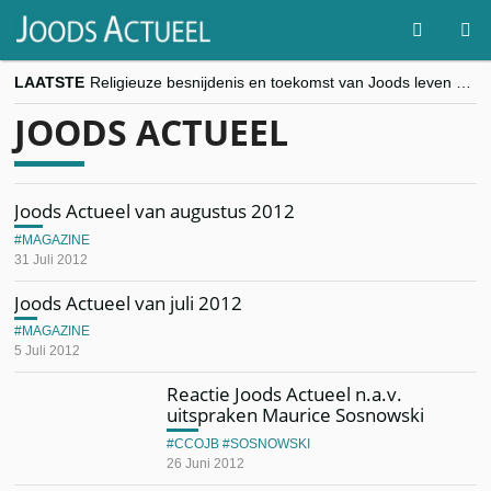
LAATSTE
Religieuze besnijdenis en toekomst van Joods leven centraal tijdens conferentie in Brussel
“Besnijdenisdebat toont hoe moeilijk seculiere Westen minderheden begrijpt”, Jinnih Beels (Vooruit)
JOODS ACTUEEL
CITYTRIP | ROEMENIË – Boekarest: de verrassing van Oost-Europa
“Vandaag zit elke Jood in België op de beklaagdenbank”
goKosher lanceert nieuwe website en samenwerking met Mishpacha voor kosher travel en simchas wereldwijd
Joods Actueel van augustus 2012
MAGAZINE
31 Juli 2012
Joods Actueel van juli 2012
MAGAZINE
5 Juli 2012
Reactie Joods Actueel n.a.v.
uitspraken Maurice Sosnowski
CCOJB
SOSNOWSKI
26 Juni 2012