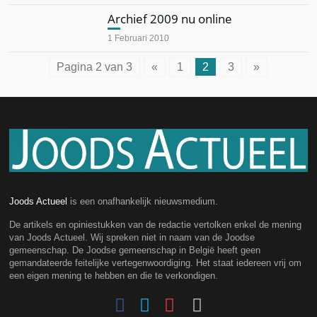
Archief 2009 nu online
1 Februari 2010
Pagina 2 van 3
«
1
2
3
»
Joods Actueel
is een onafhankelijk nieuwsmedium.
De artikels en opiniestukken van de redactie vertolken enkel de mening
van Joods Actueel. Wij spreken niet in naam van de Joodse
gemeenschap. De Joodse gemeenschap in België heeft geen
gemandateerde feitelijke vertegenwoordiging. Het staat iedereen vrij om
een eigen mening te hebben en die te verkondigen.