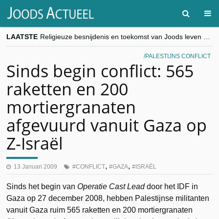
LAATSTE
Religieuze besnijdenis en toekomst van Joods leven centraal tijdens conferentie in Brussel
“Besnijdenisdebat toont hoe moeilijk seculiere Westen minderheden begrijpt”, Jinnih Beels (Vooruit)
CITYTRIP | ROEMENIË – Boekarest: de verrassing van Oost-Europa
PALESTIJNS CONFLICT
“Vandaag zit elke Jood in België op de beklaagdenbank”
Sinds begin conflict: 565
goKosher lanceert nieuwe website en samenwerking met Mishpacha voor kosher travel en simchas wereldwijd
raketten en 200
mortiergranaten
afgevuurd vanuit Gaza op
Z-Israël
,
,
13 Januari 2009
CONFLICT
GAZA
ISRAËL
Sinds het begin van
Operatie Cast Lead
door het IDF in
Gaza op 27 december 2008, hebben Palestijnse militanten
vanuit Gaza ruim 565 raketten en 200 mortiergranaten