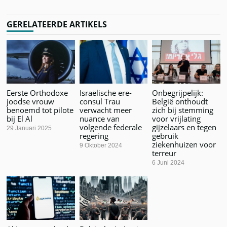
GERELATEERDE ARTIKELS
Eerste Orthodoxe
Israëlische ere-
Onbegrijpelijk:
joodse vrouw
consul Trau
België onthoudt
benoemd tot pilote
verwacht meer
zich bij stemming
bij El Al
nuance van
voor vrijlating
volgende federale
gijzelaars en tegen
29 Januari 2025
regering
gebruik
ziekenhuizen voor
9 Oktober 2024
terreur
6 Juni 2024