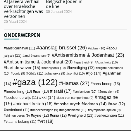
Al Jazeera verhaal
Belgische Joden in
over Israëlische
de knel
verkrachtingen was
30 Januari 2024
verzonnen
25 Maart 2024
ONDERWERPEN
aanslag brussel
(26)
abou
aalst carnaval
(11)
abbas
(10)
Antisemitisme & Jodenhaat
(23)
jahjah
(13)
andré gantman
(9)
Antisemitisme & Jodenhaat
(20)
apartheid
(9)
Auschwitz
(10)
bart de wever
(15)
beveiliging
(13)
besnijdenis
(10)
brigitte herremans
fjo
(14)
gantman
cd&v
(11)
(10)
ccojb
(9)
chanoeka
(9)
conflict
(10)
gaza
(122)
Hamas
(27)
(14)
hans knoop
(13)
Israël
(17)
herdenking
(13)
iran
(13)
jan jambon
(10)
Jeruzalem
(9)
magazine
kkl
(14)
joods onderwijs
(11)
ludo van campenhout
(9)
(19)
michael freilich
(16)
moshe aryeh friedman
(14)
n-va
(12)
nederland
(11)
nederzettingen
(9)
negationisme
(10)
olympische spelen
(9)
veiligheid
(13)
syrië
(12)
unia
(12)
verkiezingen
(11)
shimon peres
(9)
vrt
(18)
vlaams belang
(11)