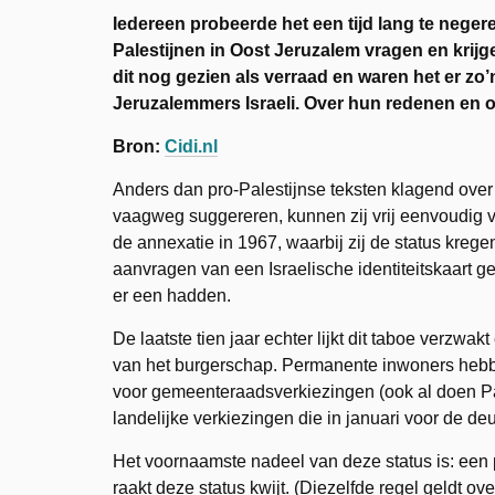
Iedereen probeerde het een tijd lang te nege
Palestijnen in Oost Jeruzalem vragen en krijge
dit nog gezien als verraad en waren het er zo’n
Jeruzalemmers Israeli. Over hun redenen en 
Bron:
Cidi.nl
Anders dan pro-Palestijnse teksten klagend over
vaagweg suggereren, kunnen zij vrij eenvoudig vo
de annexatie in 1967, waarbij zij de status kreg
aanvragen van een Israelische identiteitskaart g
er een hadden.
De laatste tien jaar echter lijkt dit taboe verz
van het burgerschap. Permanente inwoners hebbe
voor gemeenteraadsverkiezingen (ook al doen Pale
landelijke verkiezingen die in januari voor de deu
Het voornaamste nadeel van deze status is: een p
raakt deze status kwijt. (Diezelfde regel geldt ov