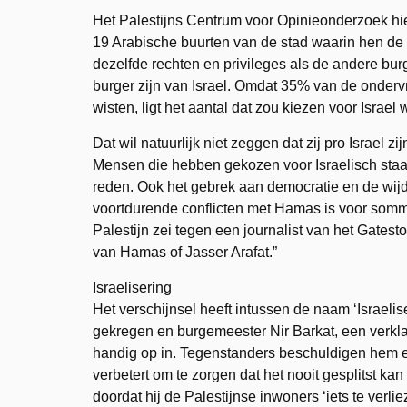
Het Palestijns Centrum voor Opinieonderzoek hie
19 Arabische buurten van de stad waarin hen de
dezelfde rechten en privileges als de andere bur
burger zijn van Israel. Omdat 35% van de onderv
wisten, ligt het aantal dat zou kiezen voor Israel 
Dat wil natuurlijk niet zeggen dat zij pro Israel zij
Mensen die hebben gekozen voor Israelisch staa
reden. Ook het gebrek aan democratie en de wijdv
voortdurende conflicten met Hamas is voor somm
Palestijn zei tegen een journalist van het Gatesto
van Hamas of Jasser Arafat.”
Israelisering
Het verschijnsel heeft intussen de naam ‘Israelis
gekregen en burgemeester Nir Barkat, een verklaa
handig op in. Tegenstanders beschuldigen hem e
verbetert om te zorgen dat het nooit gesplitst kan 
doordat hij de Palestijnse inwoners ‘iets te verlie