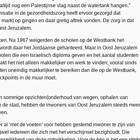
k altijd nog een Palestijnse vlag naast de watertank hangen.”
isatie in de gezondheidszorg heeft ervoor gezorgd dat
markt op gingen en daar gretig aftrek vonden. De zorg in dat
West Jeruzalem.
roken. Na 1967 weigerden de scholen op de Westbank het
g wordt daar het Jordaanse gehanteerd. Maar in Oost Jeruzalem
olen die een Israelisch diploma geven en het aantal studenten
maakt het niet alleen makkelijker om werk te vinden; vooral sinds
iten oneindig makkelijker te bereiken dan die op de Westbank,
ckpoints in de muur moet.
in sommige opzichten(onderhoud van wegen, ophalen van
 van de stad, hebben de inwoners van Oost Jeruzalem steeds mee
ven.
 er al ‘met de voeten’ voor hebben gestemd inwoner te zijn van
jwel iedereen die zich met het verschijnsel bezighoudt. Die
selijkheid van deze ontwikkeling. Voor de één is het een slink