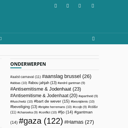
ONDERWERPEN
aanslag brussel
(26)
aalst carnaval
(11)
abou jahjah
(13)
abbas
(10)
andré gantman
(9)
Antisemitisme & Jodenhaat
(23)
Antisemitisme & Jodenhaat
(20)
apartheid
(9)
bart de wever
(15)
Auschwitz
(10)
besnijdenis
(10)
beveiliging
(13)
cd&v
brigitte herremans
(10)
ccojb
(9)
fjo
(14)
gantman
(11)
chanoeka
(9)
conflict
(10)
gaza
(122)
Hamas
(27)
(14)