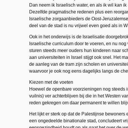
Dan neem ik Israelisch water, en als ik wil kan i
Dezelfde pragmatische redenen plus een reorgan
Israelische zorgaanbieders de Oost-Jeruzalemse 
deel van de stad is nu vrijwel even goed als in 
Ook in het onderwijs is de Israelisatie doorgeb
Israelische curriculum door te voeren, en nu no
sturen steeds meer ouders hun kinderen naar sch
aan universiteiten in Israel stijgt ook snel. Het 
de aanleg van de tram zijn scholen en universite
waarvoor je ook nog eens dagelijks langs de che
Kiezen met de voeten
Hoewel de openbare voorzieningen nog steeds 
vuilnis) ver achterblijven bij die in het Westen
reden gekregen om daar permanent te willen blij
Het lijkt er sterk op dat de Palestijnse bewoners
een ongedeelde binationale stad, concludeert vri
eensgezindheid houdt op als gaat het over de wen