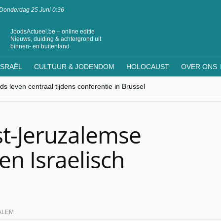
Donderdag 25 Juni 0:36
JoodsActueel.be – online editie
Nieuws, duiding & achtergrond uit
binnen- en buitenland
ISRAËL
CULTUUR & JODENDOM
HOLOCAUST
OVER ONS
s leven centraal tijdens conferentie in Brussel
ere Westen minderheden begrijpt”, Jinnih Beels (Vooruit)
rassing van Oost-Europa
laagdenbank”
nwerking met Mishpacha voor kosher travel en simchas wereldwijd
t-Jeruzalemse
en Israelisch
ALEM