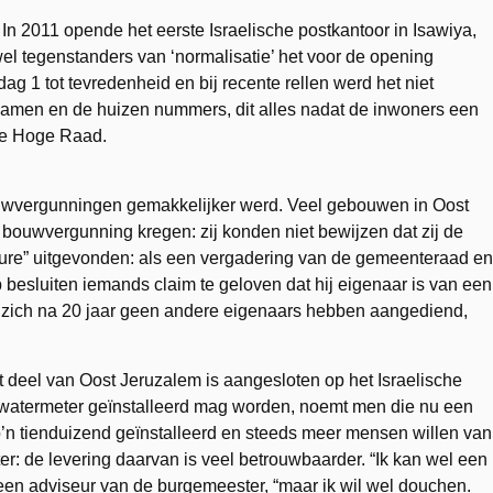
. In 2011 opende het eerste Israelische postkantoor in Isawiya,
l tegenstanders van ‘normalisatie’ het voor de opening
ag 1 tot tevredenheid en bij recente rellen werd het niet
 namen en de huizen nummers, dit alles nadat de inwoners een
che Hoge Raad.
bouwvergunningen gemakkelijker werd. Veel gebouwen in Oost
 bouwvergunning kregen: zij konden niet bewijzen dat zij de
dure” uitgevonden: als een vergadering van de gemeenteraad en
esluiten iemands claim te geloven dat hij eigenaar is van een
ls zich na 20 jaar geen andere eigenaars hebben aangediend,
t deel van Oost Jeruzalem is aangesloten op het Israelische
 watermeter geïnstalleerd mag worden, noemt men die nu een
 zo’n tienduizend geïnstalleerd en steeds meer mensen willen van
er: de levering daarvan is veel betrouwbaarder. “Ik kan wel een
gt een adviseur van de burgemeester, “maar ik wil wel douchen.