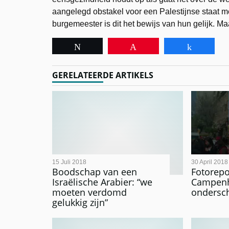
aangelegd obstakel voor een Palestijnse staat m
burgemeester is dit het bewijs van hun gelijk. Ma
Tweet
Pin
Share
GERELATEERDE ARTIKELS
15 Juli 2018
30 April 2018
Boodschap van een
Fotorepo
Israëlische Arabier: “we
Campenh
moeten verdomd
ondersch
gelukkig zijn”