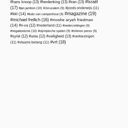
Israël
hans knoop
(13)
herdenking
(13)
iran
(13)
(17)
joods onderwijs
(11)
jan jambon
(10)
Jeruzalem
(9)
magazine
(19)
kkl
(14)
ludo van campenhout
(9)
michael freilich
(16)
moshe aryeh friedman
(14)
n-va
(12)
nederland
(11)
nederzettingen
(9)
negationisme
(10)
olympische spelen
(9)
shimon peres
(9)
veiligheid
(13)
syrië
(12)
unia
(12)
verkiezingen
vrt
(18)
(11)
vlaams belang
(11)