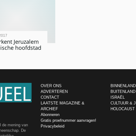
2017
kent Jeruzalem
ëlische hoofdstad
OVER ONS
BINNENLAND
ADVERTEREN
BUITENLAND
CONTACT
ISRAËL
LAATSTE MAGAZINE &
CULTUUR & 
ARCHIEF
HOLOCAUST
Abonneren
Gratis proefnummer aanvragen!
el de mening van
Privacybeleid
emeenschap. De
itelijke