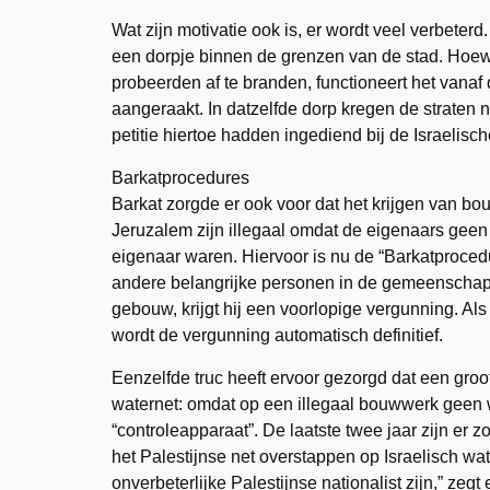
Wat zijn motivatie ook is, er wordt veel verbeterd
een dorpje binnen de grenzen van de stad. Hoewe
probeerden af te branden, functioneert het vanaf d
aangeraakt. In datzelfde dorp kregen de straten
petitie hiertoe hadden ingediend bij de Israelis
Barkatprocedures
Barkat zorgde er ook voor dat het krijgen van 
Jeruzalem zijn illegaal omdat de eigenaars geen
eigenaar waren. Hiervoor is nu de “Barkatproce
andere belangrijke personen in de gemeenschap b
gebouw, krijgt hij een voorlopige vergunning. A
wordt de vergunning automatisch definitief.
Eenzelfde truc heeft ervoor gezorgd dat een groo
waternet: omdat op een illegaal bouwwerk geen
“controleapparaat”. De laatste twee jaar zijn er
het Palestijnse net overstappen op Israelisch wat
onverbeterlijke Palestijnse nationalist zijn,” ze