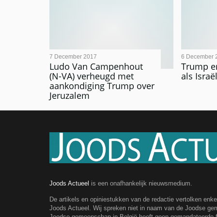
7 December 2017
6 December 
Ludo Van Campenhout
Trump er
(N-VA) verheugd met
als Isra
aankondiging Trump over
Jeruzalem
Joods Actueel
is een onafhankelijk nieuwsmedium.
De artikels en opiniestukken van de redactie vertolken enk
Joods Actueel. Wij spreken niet in naam van de Joodse g
Joodse gemeenschap in België heeft geen gemandateerde fe