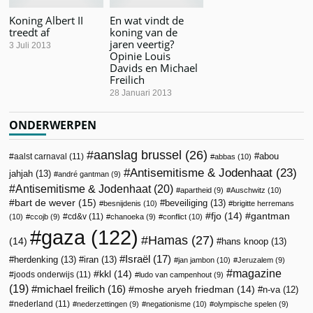
Koning Albert II
En wat vindt de
treedt af
koning van de
jaren veertig?
3 Juli 2013
Opinie Louis
Davids en Michael
Freilich
28 Januari 2013
ONDERWERPEN
aanslag brussel
(26)
abou
aalst carnaval
(11)
abbas
(10)
Antisemitisme & Jodenhaat
(23)
jahjah
(13)
andré gantman
(9)
Antisemitisme & Jodenhaat
(20)
apartheid
(9)
Auschwitz
(10)
bart de wever
(15)
beveiliging
(13)
besnijdenis
(10)
brigitte herremans
fjo
(14)
gantman
cd&v
(11)
(10)
ccojb
(9)
chanoeka
(9)
conflict
(10)
gaza
(122)
Hamas
(27)
(14)
hans knoop
(13)
Israël
(17)
herdenking
(13)
iran
(13)
jan jambon
(10)
Jeruzalem
(9)
magazine
kkl
(14)
joods onderwijs
(11)
ludo van campenhout
(9)
(19)
michael freilich
(16)
moshe aryeh friedman
(14)
n-va
(12)
nederland
(11)
nederzettingen
(9)
negationisme
(10)
olympische spelen
(9)