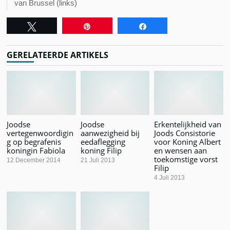
van Brussel (links)
Tweet
Pin
Share
GERELATEERDE ARTIKELS
Joodse
Joodse
Erkentelijkheid van
vertegenwoordigin
aanwezigheid bij
Joods Consistorie
g op begrafenis
eedaflegging
voor Koning Albert
koningin Fabiola
koning Filip
en wensen aan
toekomstige vorst
12 December 2014
21 Juli 2013
Filip
4 Juli 2013