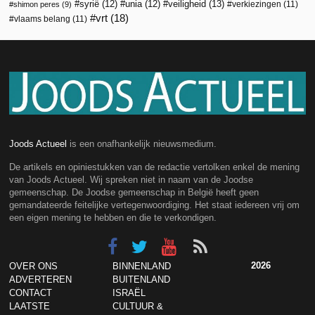
veiligheid
(13)
syrië
(12)
unia
(12)
verkiezingen
(11)
shimon peres
(9)
vrt
(18)
vlaams belang
(11)
Joods Actueel
is een onafhankelijk nieuwsmedium.
De artikels en opiniestukken van de redactie vertolken enkel de mening
van Joods Actueel. Wij spreken niet in naam van de Joodse
gemeenschap. De Joodse gemeenschap in België heeft geen
gemandateerde feitelijke vertegenwoordiging. Het staat iedereen vrij om
een eigen mening te hebben en die te verkondigen.
2026
OVER ONS
BINNENLAND
ADVERTEREN
BUITENLAND
CONTACT
ISRAËL
LAATSTE
CULTUUR &