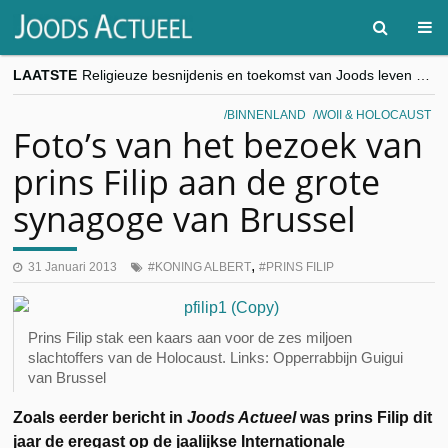
LAATSTE
Religieuze besnijdenis en toekomst van Joods leven centraal tijdens conferentie in Brussel
“Besnijdenisdebat toont hoe moeilijk seculiere Westen minderheden begrijpt”, Jinnih Beels (Vooruit)
CITYTRIP | ROEMENIË – Boekarest: de verrassing van Oost-Europa
BINNENLAND
WOII & HOLOCAUST
“Vandaag zit elke Jood in België op de beklaagdenbank”
Foto’s van het bezoek van
goKosher lanceert nieuwe website en samenwerking met Mishpacha voor kosher travel en simchas wereldwijd
prins Filip aan de grote
synagoge van Brussel
,
31 Januari 2013
KONING ALBERT
PRINS FILIP
Prins Filip stak een kaars aan voor de zes miljoen
slachtoffers van de Holocaust. Links: Opperrabbijn Guigui
van Brussel
Zoals eerder bericht in
Joods Actueel
was prins Filip dit
jaar de eregast op de jaalijkse Internationale