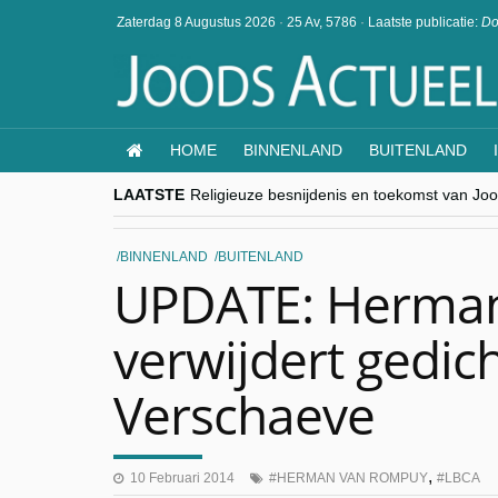
Zaterdag 8 Augustus 2026
·
25 Av, 5786
·
Laatste publicatie:
Do
HOME
BINNENLAND
BUITENLAND
LAATSTE
Religieuze besnijdenis en toekomst van Jood
“Besnijdenisdebat toont hoe moeilijk seculi
CITYTRIP | ROEMENIË – Boekarest: de ver
“Vandaag zit elke Jood in België op de bek
BINNENLAND
BUITENLAND
goKosher lanceert nieuwe website en same
UPDATE: Herma
verwijdert gedich
Verschaeve
,
10 Februari 2014
HERMAN VAN ROMPUY
LBCA