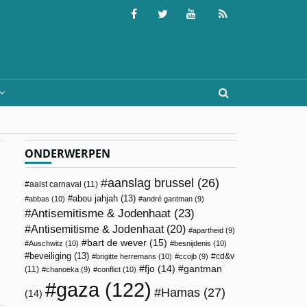
ONDERWERPEN
aanslag brussel
(26)
aalst carnaval
(11)
abou jahjah
(13)
abbas
(10)
andré gantman
(9)
Antisemitisme & Jodenhaat
(23)
Antisemitisme & Jodenhaat
(20)
apartheid
(9)
bart de wever
(15)
Auschwitz
(10)
besnijdenis
(10)
beveiliging
(13)
cd&v
brigitte herremans
(10)
ccojb
(9)
fjo
(14)
gantman
(11)
chanoeka
(9)
conflict
(10)
gaza
(122)
Hamas
(27)
(14)