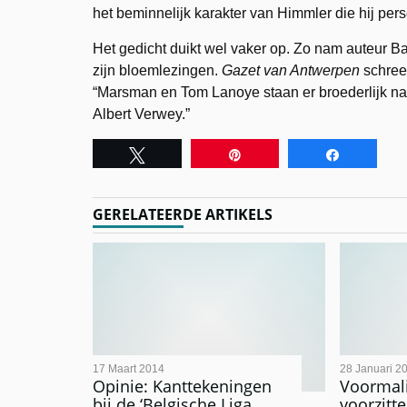
het beminnelijk karakter van Himmler die hij per
Het gedicht duikt wel vaker op. Zo nam auteur Ba
zijn bloemlezingen.
Gazet van Antwerpen
schree
“Marsman en Tom Lanoye staan er broederlijk na
Albert Verwey.”
Tweet
Pin
Share
GERELATEERDE ARTIKELS
17 Maart 2014
28 Januari 2
Opinie: Kanttekeningen
Voormal
bij de ‘Belgische Liga
voorzitte