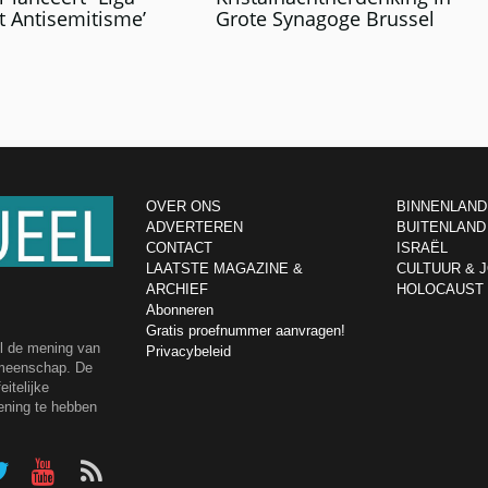
t Antisemitisme’
Grote Synagoge Brussel
OVER ONS
BINNENLAND
ADVERTEREN
BUITENLAND
CONTACT
ISRAËL
LAATSTE MAGAZINE &
CULTUUR & 
ARCHIEF
HOLOCAUST
Abonneren
Gratis proefnummer aanvragen!
el de mening van
Privacybeleid
emeenschap. De
itelijke
ening te hebben