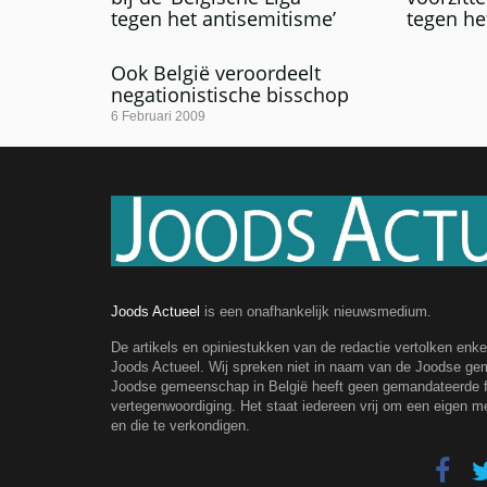
tegen het antisemitisme’
tegen he
Ook België veroordeelt
negationistische bisschop
6 Februari 2009
Joods Actueel
is een onafhankelijk nieuwsmedium.
De artikels en opiniestukken van de redactie vertolken enk
Joods Actueel. Wij spreken niet in naam van de Joodse g
Joodse gemeenschap in België heeft geen gemandateerde fe
vertegenwoordiging. Het staat iedereen vrij om een eigen m
en die te verkondigen.