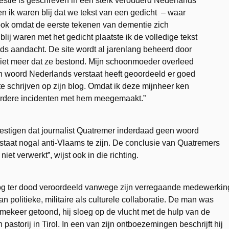
westie is geschreven in een sterk verouderd Nederlands
en ik waren blij dat we tekst van een gedicht – waar
ook omdat de eerste tekenen van dementie zich
lij waren met het gedicht plaatste ik de volledige tekst
nds aandacht. De site wordt al jarenlang beheerd door
niet meer dat ze bestond. Mijn schoonmoeder overleed
n woord Nederlands verstaat heeft geoordeeld er goed
te schrijven op zijn blog. Omdat ik deze mijnheer ken
eerdere incidenten met hem meegemaakt.”
estigen dat journalist Quatremer inderdaad geen woord
taat nogal anti-Vlaams te zijn. De conclusie van Quatremers
et verwerkt”, wijst ook in die richting.
og ter dood veroordeeld vanwege zijn verregaande medewerkin
 politieke, militaire als culturele collaboratie. De man was
mmekeer getoond, hij sloeg op de vlucht met de hulp van de
 pastorij in Tirol. In een van zijn ontboezemingen beschrijft hij