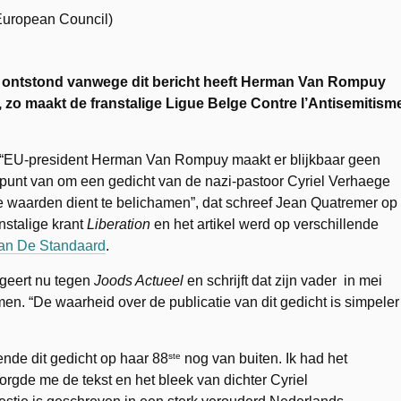
e ontstond vanwege dit bericht heeft Herman Van Rompuy
n, zo maakt de franstalige Ligue Belge Contre l’Antisemitism
“EU-president Herman Van Rompuy maakt er blijkbaar geen
punt van om een gedicht van de nazi-pastoor Cyriel Verhaege
ese waarden dient te belichamen”, dat schreef Jean Quatremer op
anstalige krant
Liberation
en het artikel werd op verschillende
van De Standaard
.
geert nu tegen
Joods Actueel
en schrijft dat zijn vader in mei
n. “De waarheid over de publicatie van dit gedicht is simpeler
ste
de dit gedicht op haar 88
nog van buiten. Ik had het
orgde me de tekst en het bleek van dichter Cyriel