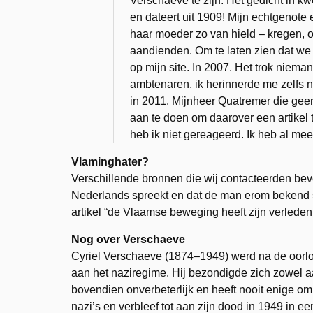
Verschaeve te zijn. Het gedicht in k
en dateert uit 1909! Mijn echtgenote 
haar moeder zo van hield – kregen, 
aandienden. Om te laten zien dat we b
op mijn site. In 2007. Het trok niema
ambtenaren, ik herinnerde me zelfs 
in 2011. Mijnheer Quatremer die gee
aan te doen om daarover een artikel 
heb ik niet gereageerd. Ik heb al m
Vlaminghater?
Verschillende bronnen die wij contacteerden bev
Nederlands spreekt en dat de man erom bekend s
artikel “de Vlaamse beweging heeft zijn verleden ni
Nog over Verschaeve
Cyriel Verschaeve (1874–1949) werd na de oorl
aan het naziregime. Hij bezondigde zich zowel aan
bovendien onverbeterlijk en heeft nooit enige o
nazi’s en verbleef tot aan zijn dood in 1949 in een