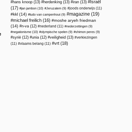
Israël
hans knoop
(13)
herdenking
(13)
iran
(13)
(17)
joods onderwijs
(11)
jan jambon
(10)
Jeruzalem
(9)
magazine
(19)
kkl
(14)
ludo van campenhout
(9)
michael freilich
(16)
moshe aryeh friedman
(14)
n-va
(12)
nederland
(11)
nederzettingen
(9)
negationisme
(10)
olympische spelen
(9)
shimon peres
(9)
e
veiligheid
(13)
syrië
(12)
unia
(12)
verkiezingen
vrt
(18)
(11)
vlaams belang
(11)