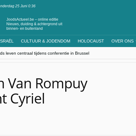
nderdag 25 Juni 0:36
JoodsActueel.be – online editie
Nieuws, duiding & achtergrond uit
binnen- en buitenland
ISRAËL
CULTUUR & JODENDOM
HOLOCAUST
OVER ONS
s leven centraal tijdens conferentie in Brussel
ere Westen minderheden begrijpt”, Jinnih Beels (Vooruit)
rassing van Oost-Europa
laagdenbank”
nwerking met Mishpacha voor kosher travel en simchas wereldwijd
n Van Rompuy
t Cyriel