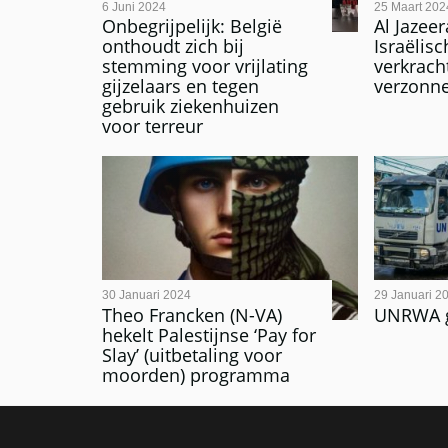
6 Juni 2024
25 Maart 202
Onbegrijpelijk: België
Al Jazee
onthoudt zich bij
Israëlisc
stemming voor vrijlating
verkrach
gijzelaars en tegen
verzonn
gebruik ziekenhuizen
voor terreur
30 Januari 2024
29 Januari 2
Theo Francken (N-VA)
UNRWA ga
hekelt Palestijnse ‘Pay for
Slay’ (uitbetaling voor
moorden) programma