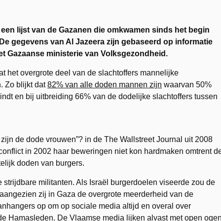
 een lijst van de Gazanen die omkwamen sinds het begin
e. De gegevens van Al Jazeera zijn gebaseerd op informatie
et Gazaanse ministerie van Volksgezondheid.
at het overgrote deel van de slachtoffers mannelijke
 Zo blijkt dat
82% van alle doden mannen zijn
waarvan 50%
indt en bij uitbreiding 66% van de dodelijke slachtoffers tussen
r zijn de dode vrouwen”? in de The Wallstreet Journal uit 2008
onflict in 2002 haar beweringen niet kon hardmaken omtrent d
telijk doden van burgers.
 strijdbare militanten. Als Israël burgerdoelen viseerde zou de
 aangezien zij in Gaza de overgrote meerderheid van de
nhangers op om op sociale media altijd en overal over
dode Hamasleden. De Vlaamse media lijken alvast met open oge