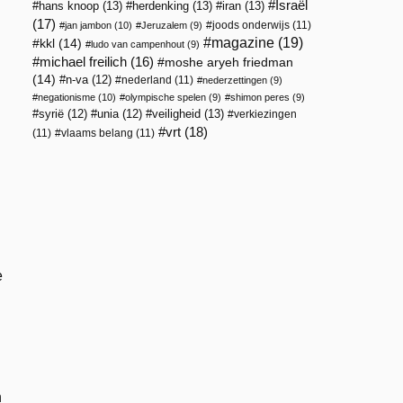
Israël
hans knoop
(13)
herdenking
(13)
iran
(13)
(17)
joods onderwijs
(11)
jan jambon
(10)
Jeruzalem
(9)
magazine
(19)
kkl
(14)
ludo van campenhout
(9)
michael freilich
(16)
moshe aryeh friedman
(14)
n-va
(12)
nederland
(11)
nederzettingen
(9)
negationisme
(10)
olympische spelen
(9)
shimon peres
(9)
veiligheid
(13)
syrië
(12)
unia
(12)
verkiezingen
vrt
(18)
(11)
vlaams belang
(11)
e
n