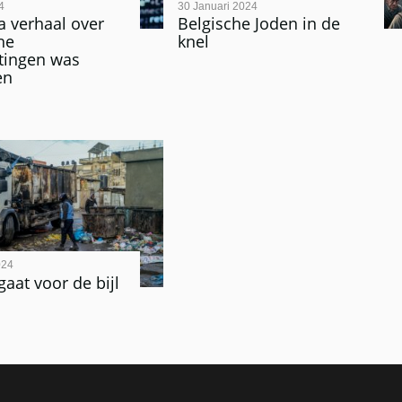
4
30 Januari 2024
ra verhaal over
Belgische Joden in de
he
knel
tingen was
en
024
at voor de bijl