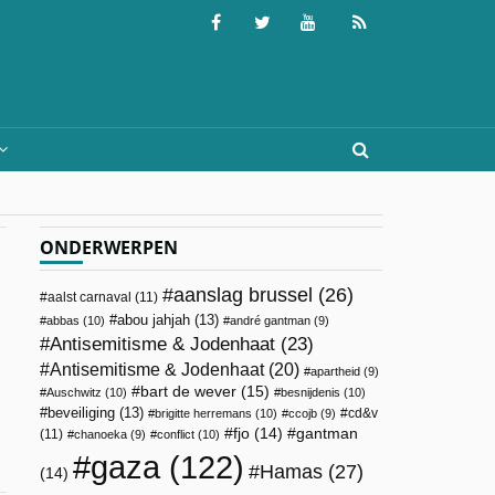
ONDERWERPEN
aanslag brussel
(26)
aalst carnaval
(11)
abou jahjah
(13)
abbas
(10)
andré gantman
(9)
Antisemitisme & Jodenhaat
(23)
Antisemitisme & Jodenhaat
(20)
apartheid
(9)
bart de wever
(15)
Auschwitz
(10)
besnijdenis
(10)
beveiliging
(13)
cd&v
brigitte herremans
(10)
ccojb
(9)
fjo
(14)
gantman
(11)
chanoeka
(9)
conflict
(10)
gaza
(122)
Hamas
(27)
(14)