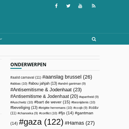
ONDERWERPEN
aanslag brussel
(26)
aalst carnaval
(11)
abou jahjah
(13)
abbas
(10)
andré gantman
(9)
Antisemitisme & Jodenhaat
(23)
Antisemitisme & Jodenhaat
(20)
apartheid
(9)
bart de wever
(15)
Auschwitz
(10)
besnijdenis
(10)
beveiliging
(13)
cd&v
brigitte herremans
(10)
ccojb
(9)
fjo
(14)
gantman
(11)
chanoeka
(9)
conflict
(10)
gaza
(122)
Hamas
(27)
(14)