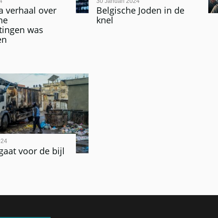
4
30 Januari 2024
ra verhaal over
Belgische Joden in de
he
knel
tingen was
en
024
at voor de bijl