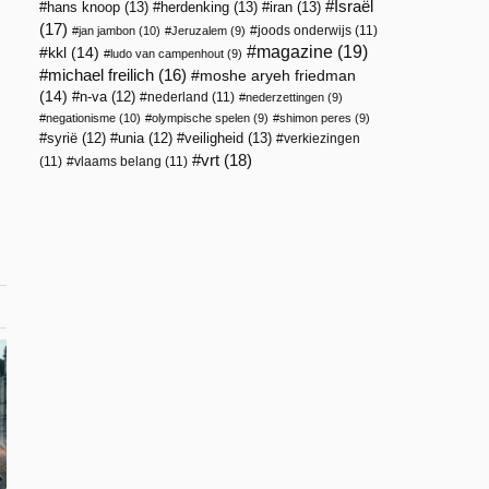
Israël
hans knoop
(13)
herdenking
(13)
iran
(13)
(17)
joods onderwijs
(11)
jan jambon
(10)
Jeruzalem
(9)
magazine
(19)
kkl
(14)
ludo van campenhout
(9)
michael freilich
(16)
moshe aryeh friedman
(14)
n-va
(12)
nederland
(11)
nederzettingen
(9)
negationisme
(10)
olympische spelen
(9)
shimon peres
(9)
veiligheid
(13)
syrië
(12)
unia
(12)
verkiezingen
vrt
(18)
(11)
vlaams belang
(11)