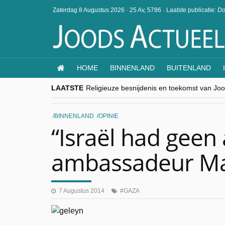
Zaterdag 8 Augustus 2026
·
25 Av, 5786
·
Laatste publicatie:
Do
HOME
BINNENLAND
BUITENLAND
LAATSTE
Religieuze besnijdenis en toekomst van Jood
“Besnijdenisdebat toont hoe moeilijk seculi
CITYTRIP | ROEMENIË – Boekarest: de ver
“Vandaag zit elke Jood in België op de bek
BINNENLAND
OPINIE
goKosher lanceert nieuwe website en same
“Israël had geen
ambassadeur Ma
7 Augustus 2014
GAZA