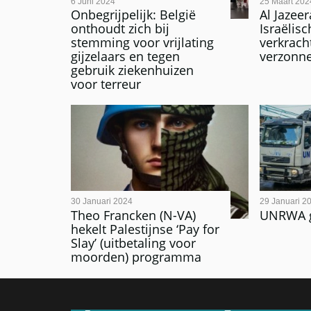
6 Juni 2024
25 Maart 202
Onbegrijpelijk: België
Al Jazee
onthoudt zich bij
Israëlisc
stemming voor vrijlating
verkrach
gijzelaars en tegen
verzonn
gebruik ziekenhuizen
voor terreur
30 Januari 2024
29 Januari 2
Theo Francken (N-VA)
UNRWA ga
hekelt Palestijnse ‘Pay for
Slay’ (uitbetaling voor
moorden) programma