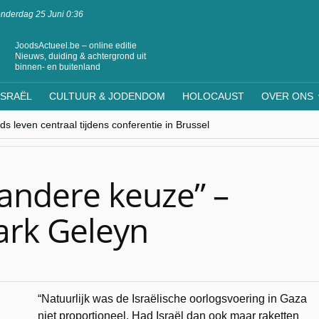
nderdag 25 Juni 0:36
JoodsActueel.be – online editie
Nieuws, duiding & achtergrond uit
binnen- en buitenland
ISRAËL
CULTUUR & JODENDOM
HOLOCAUST
OVER ONS
s leven centraal tijdens conferentie in Brussel
ere Westen minderheden begrijpt”, Jinnih Beels (Vooruit)
rassing van Oost-Europa
laagdenbank”
nwerking met Mishpacha voor kosher travel en simchas wereldwijd
 andere keuze” –
rk Geleyn
“
Natuurlijk was de Israëlische oorlogsvoering in Gaza
niet proportioneel. Had Israël dan ook maar raketten