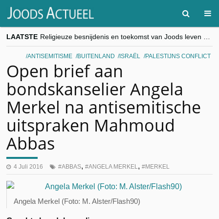
LAATSTE
Religieuze besnijdenis en toekomst van Joods leven centraal tijdens conferentie in Brussel
“Besnijdenisdebat toont hoe moeilijk seculiere Westen minderheden begrijpt”, Jinnih Beels (Vooruit)
CITYTRIP | ROEMENIË – Boekarest: de verrassing van Oost-Europa
ANTISEMITISME
BUITENLAND
ISRAËL
PALESTIJNS CONFLICT
“Vandaag zit elke Jood in België op de beklaagdenbank”
Open brief aan
goKosher lanceert nieuwe website en samenwerking met Mishpacha voor kosher travel en simchas wereldwijd
bondskanselier Angela
Merkel na antisemitische
uitspraken Mahmoud
Abbas
,
,
4 Juli 2016
ABBAS
ANGELA MERKEL
MERKEL
Angela Merkel (Foto: M. Alster/Flash90)