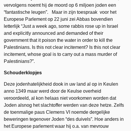
vervolgens noemt hij de moord op 6 miljoen joden een
“fantastische leugen”. Maar in zijn toespraak voor het
Europese Parlement op 22 juni zei Abbas bovendien
letterlijk “Just a week ago, some rabbis rose up in Israel
and explicitly announced and demanded of their
government that it poison the water in order to kill the
Palestinians. Is this not clear incitement? Is this not clear
incitement, whose goal is to carry out a mass murder of
Palestinians?”.
Schouderklopjes
Deze jodenhatelijkheid dook in uw land al op in Keulen
anno 1349 maar werd door de Keulse overheid
veroordeeld, al kon helaas niet voorkomen worden dat
Joden alsnog het slachtoffer werden van deze hetze. Zelfs
de toenmalige paus Clemens VI noemde dergelijke
beweringen tegenover Joden “des duivels”. Hoe anders in
het Europese parlement waar hij o.a. van mevrouw