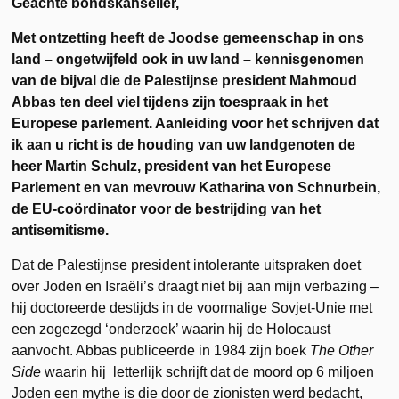
Geachte bondskanselier,
Met ontzetting heeft de Joodse gemeenschap in ons
land – ongetwijfeld ook in uw land – kennisgenomen
van de bijval die de Palestijnse president Mahmoud
Abbas ten deel viel tijdens zijn toespraak in het
Europese parlement. Aanleiding voor het schrijven dat
ik aan u richt is de houding van uw landgenoten de
heer Martin Schulz, president van het Europese
Parlement en van mevrouw Katharina von Schnurbein,
de EU-coördinator voor de bestrijding van het
antisemitisme.
Dat de Palestijnse president intolerante uitspraken doet
over Joden en Israëli’s draagt niet bij aan mijn verbazing –
hij doctoreerde destijds in de voormalige Sovjet-Unie met
een zogezegd ‘onderzoek’ waarin hij de Holocaust
aanvocht. Abbas publiceerde in 1984 zijn boek
The Other
Side
waarin hij letterlijk schrijft dat de moord op 6 miljoen
Joden een mythe is die door de zionisten werd bedacht,