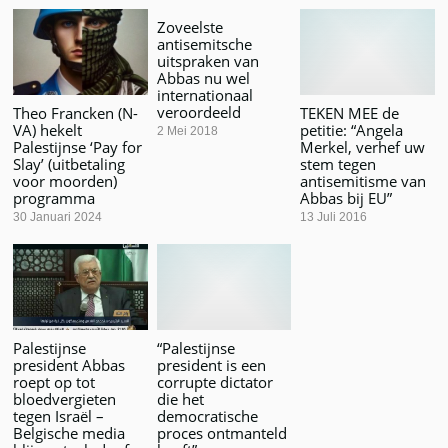
Zoveelste
antisemitsche
uitspraken van
Abbas nu wel
internationaal
veroordeeld
Theo Francken (N-
TEKEN MEE de
VA) hekelt
petitie: “Angela
2 Mei 2018
Palestijnse ‘Pay for
Merkel, verhef uw
Slay’ (uitbetaling
stem tegen
voor moorden)
antisemitisme van
programma
Abbas bij EU”
30 Januari 2024
13 Juli 2016
Palestijnse
“Palestijnse
president Abbas
president is een
roept op tot
corrupte dictator
bloedvergieten
die het
tegen Israël –
democratische
Belgische media
proces ontmanteld