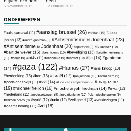
blijven toch doof
heeft”
5 November 2015
12 Februari 2015
ONDERWERPEN
aanslag brussel
(26)
abou
aalst carnaval
(11)
abbas
(10)
Antisemitisme & Jodenhaat
(23)
jahjah
(13)
andré gantman
(9)
Antisemitisme & Jodenhaat
(20)
apartheid
(9)
Auschwitz
(10)
bart de wever
(15)
beveiliging
(13)
besnijdenis
(10)
brigitte herremans
fjo
(14)
gantman
cd&v
(11)
(10)
ccojb
(9)
chanoeka
(9)
conflict
(10)
gaza
(122)
Hamas
(27)
(14)
hans knoop
(13)
Israël
(17)
herdenking
(13)
iran
(13)
jan jambon
(10)
Jeruzalem
(9)
magazine
kkl
(14)
joods onderwijs
(11)
ludo van campenhout
(9)
(19)
michael freilich
(16)
moshe aryeh friedman
(14)
n-va
(12)
nederland
(11)
nederzettingen
(9)
negationisme
(10)
olympische spelen
(9)
veiligheid
(13)
syrië
(12)
unia
(12)
verkiezingen
(11)
shimon peres
(9)
vrt
(18)
vlaams belang
(11)