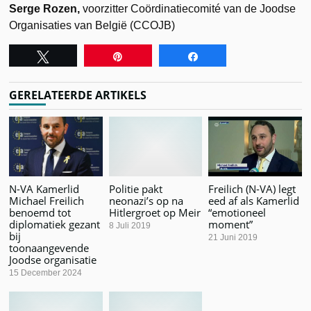
Serge Rozen,
voorzitter Coördinatiecomité van de Joodse
Organisaties van België (CCOJB)
Tweet
Pin
Share
GERELATEERDE ARTIKELS
N-VA Kamerlid
Politie pakt
Freilich (N-VA) legt
Michael Freilich
neonazi’s op na
eed af als Kamerlid
benoemd tot
Hitlergroet op Meir
“emotioneel
diplomatiek gezant
moment”
8 Juli 2019
bij
21 Juni 2019
toonaangevende
Joodse organisatie
15 December 2024