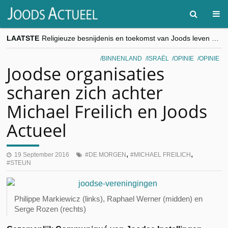
LAATSTE
Religieuze besnijdenis en toekomst van Joods leven centraal tijdens conferentie in Brussel
“Besnijdenisdebat toont hoe moeilijk seculiere Westen minderheden begrijpt”, Jinnih Beels (Vooruit)
CITYTRIP | ROEMENIË – Boekarest: de verrassing van Oost-Europa
BINNENLAND
ISRAËL
OPINIE
OPINIE
“Vandaag zit elke Jood in België op de beklaagdenbank”
Joodse organisaties
goKosher lanceert nieuwe website en samenwerking met Mishpacha voor kosher travel en simchas wereldwijd
scharen zich achter
Michael Freilich en Joods
Actueel
,
,
19 September 2016
DE MORGEN
MICHAEL FREILICH
STEUN
Philippe Markiewicz (links), Raphael Werner (midden) en
Serge Rozen (rechts)