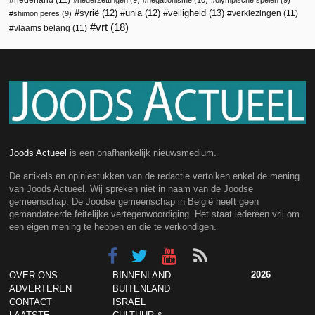
veiligheid
(13)
syrië
(12)
unia
(12)
verkiezingen
(11)
shimon peres
(9)
vrt
(18)
vlaams belang
(11)
Joods Actueel
is een onafhankelijk nieuwsmedium.
De artikels en opiniestukken van de redactie vertolken enkel de mening
van Joods Actueel. Wij spreken niet in naam van de Joodse
gemeenschap. De Joodse gemeenschap in België heeft geen
gemandateerde feitelijke vertegenwoordiging. Het staat iedereen vrij om
een eigen mening te hebben en die te verkondigen.
2026
OVER ONS
BINNENLAND
ADVERTEREN
BUITENLAND
CONTACT
ISRAËL