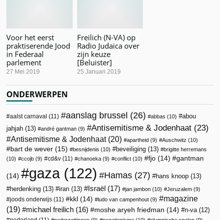
Voor het eerst
Freilich (N-VA) op
praktiserende Jood
Radio Judaica over
in Federaal
zijn keuze
parlement
[Beluister]
27 Mei 2019
25 Januari 2019
ONDERWERPEN
aanslag brussel
(26)
abou
aalst carnaval
(11)
abbas
(10)
Antisemitisme & Jodenhaat
(23)
jahjah
(13)
andré gantman
(9)
Antisemitisme & Jodenhaat
(20)
apartheid
(9)
Auschwitz
(10)
bart de wever
(15)
beveiliging
(13)
besnijdenis
(10)
brigitte herremans
fjo
(14)
gantman
cd&v
(11)
(10)
ccojb
(9)
chanoeka
(9)
conflict
(10)
gaza
(122)
Hamas
(27)
(14)
hans knoop
(13)
Israël
(17)
herdenking
(13)
iran
(13)
jan jambon
(10)
Jeruzalem
(9)
magazine
kkl
(14)
joods onderwijs
(11)
ludo van campenhout
(9)
(19)
michael freilich
(16)
moshe aryeh friedman
(14)
n-va
(12)
nederland
(11)
nederzettingen
(9)
negationisme
(10)
olympische spelen
(9)