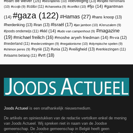
bart de wever
(15)
beveiliging
(13)
besnijdenis
(10)
brigitte herremans
fjo
(14)
gantman
cd&v
(11)
(10)
ccojb
(9)
chanoeka
(9)
conflict
(10)
gaza
(122)
Hamas
(27)
(14)
hans knoop
(13)
Israël
(17)
herdenking
(13)
iran
(13)
jan jambon
(10)
Jeruzalem
(9)
magazine
kkl
(14)
joods onderwijs
(11)
ludo van campenhout
(9)
(19)
michael freilich
(16)
moshe aryeh friedman
(14)
n-va
(12)
nederland
(11)
nederzettingen
(9)
negationisme
(10)
olympische spelen
(9)
veiligheid
(13)
syrië
(12)
unia
(12)
verkiezingen
(11)
shimon peres
(9)
vrt
(18)
vlaams belang
(11)
Joods Actueel
is een onafhankelijk nieuwsmedium.
De artikels en opiniestukken van de redactie vertolken enkel de mening
van Joods Actueel. Wij spreken niet in naam van de Joodse
gemeenschap. De Joodse gemeenschap in België heeft geen