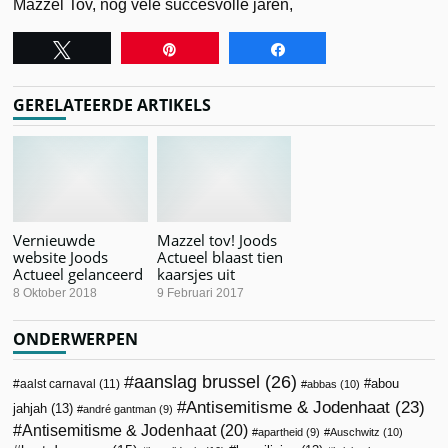
Mazzel Tov, nog vele succesvolle jaren,
Tweet
Pin
Share
GERELATEERDE ARTIKELS
Vernieuwde
Mazzel tov! Joods
website Joods
Actueel blaast tien
Actueel gelanceerd
kaarsjes uit
8 Oktober 2018
9 Februari 2017
ONDERWERPEN
aanslag brussel
(26)
abou
aalst carnaval
(11)
abbas
(10)
Antisemitisme & Jodenhaat
(23)
jahjah
(13)
andré gantman
(9)
Antisemitisme & Jodenhaat
(20)
apartheid
(9)
Auschwitz
(10)