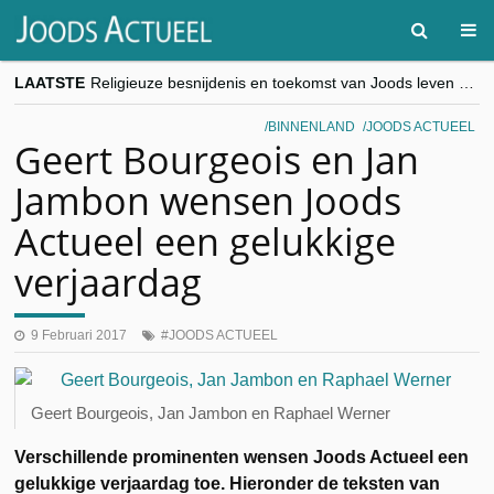
LAATSTE
Religieuze besnijdenis en toekomst van Joods leven centraal tijdens conferentie in Brussel
“Besnijdenisdebat toont hoe moeilijk seculiere Westen minderheden begrijpt”, Jinnih Beels (Vooruit)
CITYTRIP | ROEMENIË – Boekarest: de verrassing van Oost-Europa
BINNENLAND
JOODS ACTUEEL
“Vandaag zit elke Jood in België op de beklaagdenbank”
Geert Bourgeois en Jan
goKosher lanceert nieuwe website en samenwerking met Mishpacha voor kosher travel en simchas wereldwijd
Jambon wensen Joods
Actueel een gelukkige
verjaardag
9 Februari 2017
JOODS ACTUEEL
Geert Bourgeois, Jan Jambon en Raphael Werner
Verschillende prominenten wensen Joods Actueel een
gelukkige verjaardag toe. Hieronder de teksten van