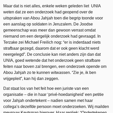
Maar dat is niet alles, enkele weken geleden liet UNIA
weten dat ze een onderzoek had geopend over de
uitspraken van Abou Jahjah toen die begrip toonde voor
een aanslag op soldaten in Jeruzalem. De Joodse
gemeenschap was meer dan gewoon verrast omdat
niemand om een dergelijk onderzoek had gevraagd. In
Terzake zei Michael Freilich nog: “er is inderdaad niets
strafbaar gezegd, daarom dat er ook geen klacht werd
neergelegd”. De conclusie kan niet anders zijn dan dat
UNIA, goed wetende dat het onderzoek geen strafbare
feiten naar boven zal brengen, een onderzoek opende om
Abou Jahjah zo te kunnen witwassen. “Zie je, ik ben
vrijgepleit”, kan hij dan zeggen.
Dat staat los van het feit hoe een juriste van een
organisatie – die in haar ‘privé-hoedanigheid’ een petitie
voor Jahjah ondertekent – nadien samen met haar
collega’s dezelfde persoon moet onderzoeken. Wij mailden
mevrouw Keytsman hierover. Haar repliek:
“Ondertekenen