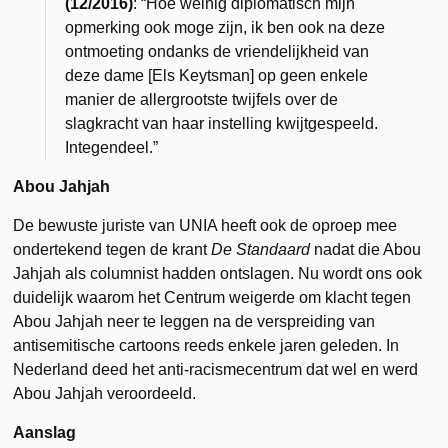
(12/2016)
: “
Hoe weinig diplomatisch mijn
opmerking ook moge zijn, ik ben ook na deze
ontmoeting ondanks de vriendelijkheid van
deze dame [Els Keytsman] op geen enkele
manier de allergrootste twijfels over de
slagkracht van haar instelling kwijtgespeeld.
Integendeel.”
Abou Jahjah
De bewuste juriste van UNIA heeft ook de oproep mee
ondertekend tegen de krant
De Standaard
nadat die Abou
Jahjah als columnist hadden ontslagen. Nu wordt ons ook
duidelijk waarom het Centrum weigerde om klacht tegen
Abou Jahjah neer te leggen na de verspreiding van
antisemitische cartoons reeds enkele jaren geleden. In
Nederland deed het anti-racismecentrum dat wel en werd
Abou Jahjah veroordeeld.
Aanslag