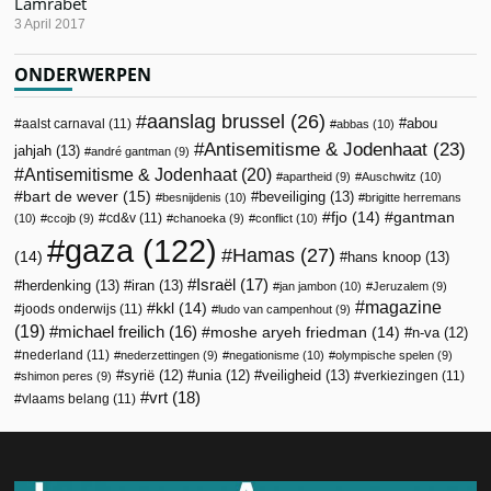
Lamrabet
3 April 2017
ONDERWERPEN
aanslag brussel
(26)
abou
aalst carnaval
(11)
abbas
(10)
Antisemitisme & Jodenhaat
(23)
jahjah
(13)
andré gantman
(9)
Antisemitisme & Jodenhaat
(20)
apartheid
(9)
Auschwitz
(10)
bart de wever
(15)
beveiliging
(13)
besnijdenis
(10)
brigitte herremans
fjo
(14)
gantman
cd&v
(11)
(10)
ccojb
(9)
chanoeka
(9)
conflict
(10)
gaza
(122)
Hamas
(27)
(14)
hans knoop
(13)
Israël
(17)
herdenking
(13)
iran
(13)
jan jambon
(10)
Jeruzalem
(9)
magazine
kkl
(14)
joods onderwijs
(11)
ludo van campenhout
(9)
(19)
michael freilich
(16)
moshe aryeh friedman
(14)
n-va
(12)
nederland
(11)
nederzettingen
(9)
negationisme
(10)
olympische spelen
(9)
veiligheid
(13)
syrië
(12)
unia
(12)
verkiezingen
(11)
shimon peres
(9)
vrt
(18)
vlaams belang
(11)