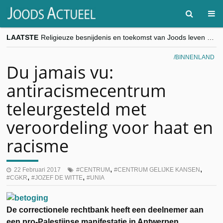
LAATSTE
Religieuze besnijdenis en toekomst van Joods leven centraal tijdens conferentie in Brussel
“Besnijdenisdebat toont hoe moeilijk seculiere Westen minderheden begrijpt”, Jinnih Beels (Vooruit)
CITYTRIP | ROEMENIË – Boekarest: de verrassing van Oost-Europa
BINNENLAND
“Vandaag zit elke Jood in België op de beklaagdenbank”
Du jamais vu:
goKosher lanceert nieuwe website en samenwerking met Mishpacha voor kosher travel en simchas wereldwijd
antiracismecentrum
teleurgesteld met
veroordeling voor haat en
racisme
,
,
22 Februari 2017
CENTRUM
CENTRUM GELIJKE KANSEN
,
,
CGKR
JOZEF DE WITTE
UNIA
De correctionele rechtbank heeft een deelnemer aan
een pro-Palestijnse manifestatie in Antwerpen