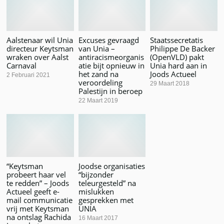
Aalstenaar wil Unia
Excuses gevraagd
Staatssecretatis
directeur Keytsman
van Unia –
Philippe De Backer
wraken over Aalst
antiracismeorganis
(OpenVLD) pakt
Carnaval
atie bijt opnieuw in
Unia hard aan in
het zand na
Joods Actueel
2 Februari 2021
veroordeling
29 Maart 2018
Palestijn in beroep
22 Maart 2019
“Keytsman
Joodse organisaties
probeert haar vel
“bijzonder
te redden” – Joods
teleurgesteld” na
Actueel geeft e-
mislukken
mail communicatie
gesprekken met
vrij met Keytsman
UNIA
na ontslag Rachida
16 Maart 2017