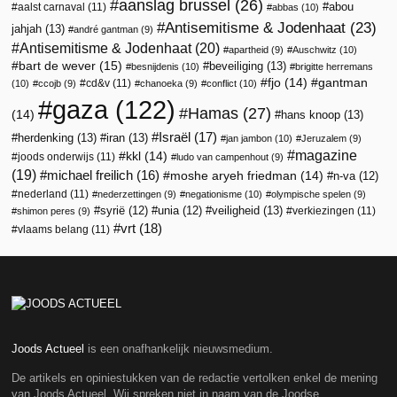
aanslag brussel
(26)
abou
aalst carnaval
(11)
abbas
(10)
Antisemitisme & Jodenhaat
(23)
jahjah
(13)
andré gantman
(9)
Antisemitisme & Jodenhaat
(20)
apartheid
(9)
Auschwitz
(10)
bart de wever
(15)
beveiliging
(13)
besnijdenis
(10)
brigitte herremans
fjo
(14)
gantman
cd&v
(11)
(10)
ccojb
(9)
chanoeka
(9)
conflict
(10)
gaza
(122)
Hamas
(27)
(14)
hans knoop
(13)
Israël
(17)
herdenking
(13)
iran
(13)
jan jambon
(10)
Jeruzalem
(9)
magazine
kkl
(14)
joods onderwijs
(11)
ludo van campenhout
(9)
(19)
michael freilich
(16)
moshe aryeh friedman
(14)
n-va
(12)
nederland
(11)
nederzettingen
(9)
negationisme
(10)
olympische spelen
(9)
veiligheid
(13)
syrië
(12)
unia
(12)
verkiezingen
(11)
shimon peres
(9)
vrt
(18)
vlaams belang
(11)
Joods Actueel
is een onafhankelijk nieuwsmedium.
De artikels en opiniestukken van de redactie vertolken enkel de mening
van Joods Actueel. Wij spreken niet in naam van de Joodse