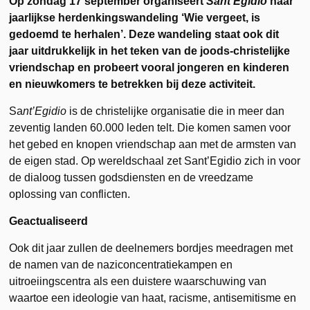
Op zondag 17 september organiseert
Sant’Egidio
haar
jaarlijkse herdenkingswandeling ‘Wie vergeet, is
gedoemd te herhalen’. Deze wandeling staat ook dit
jaar uitdrukkelijk in het teken van de joods-christelijke
vriendschap en probeert vooral jongeren en kinderen
en nieuwkomers te betrekken bij deze activiteit.
Sa
nt’Egidio
is de christelijke organisatie die in meer dan
zeventig landen 60.000 leden telt. Die komen samen voor
het gebed en knopen vriendschap aan met de armsten van
de eigen stad. Op wereldschaal zet Sant’Egidio zich in voor
de dialoog tussen godsdiensten en de vreedzame
oplossing van conflicten.
Geactualiseerd
Ook dit jaar zullen de deelnemers bordjes meedragen met
de namen van de naziconcentratiekampen en
uitroeiingscentra als een duistere waarschuwing van
waartoe een ideologie van haat, racisme, antisemitisme en