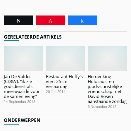
Tweet
Pin
Share
GERELATEERDE ARTIKELS
Jan De Volder
Restaurant Hoffy’s
Herdenking
(CD&V): “ik zie
viert 25ste
Holocaust en
godsdienst als
verjaardag
joods-christelijke
meerwaarde voor
vriendschap met
20 Juli 2014
de samenleving”
David Rosen
aanstaande zondag
14 September 2018
6 November 2012
ONDERWERPEN