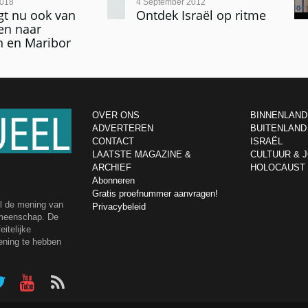
2018
4 September 2012
gt nu ook van
Ontdek Israël op ritme
en naar
 en Maribor
OVER ONS
BINNENLAND
ADVERTEREN
BUITENLAND
CONTACT
ISRAËL
LAATSTE MAGAZINE &
CULTUUR & 
ARCHIEF
HOLOCAUST
Abonneren
Gratis proefnummer aanvragen!
el de mening van
Privacybeleid
emeenschap. De
itelijke
ening te hebben