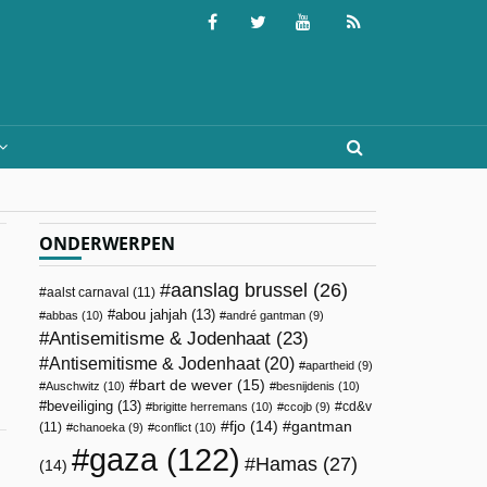
ONDERWERPEN
aanslag brussel
(26)
aalst carnaval
(11)
abou jahjah
(13)
abbas
(10)
andré gantman
(9)
Antisemitisme & Jodenhaat
(23)
Antisemitisme & Jodenhaat
(20)
apartheid
(9)
bart de wever
(15)
Auschwitz
(10)
besnijdenis
(10)
beveiliging
(13)
cd&v
brigitte herremans
(10)
ccojb
(9)
fjo
(14)
gantman
(11)
chanoeka
(9)
conflict
(10)
gaza
(122)
Hamas
(27)
(14)