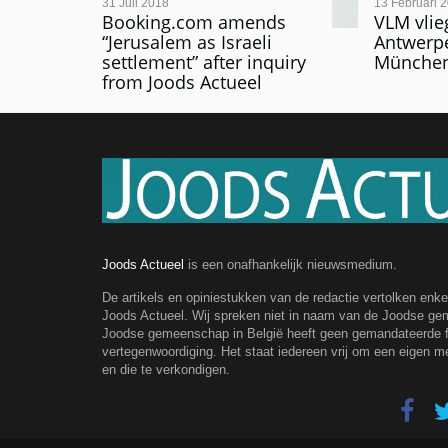
31 Juli 2018
13 Februari 
Booking.com amends
VLM vlie
“Jerusalem as Israeli
Antwerp
settlement” after inquiry
München
from Joods Actueel
Joods Actueel
is een onafhankelijk nieuwsmedium.
De artikels en opiniestukken van de redactie vertolken enk
Joods Actueel. Wij spreken niet in naam van de Joodse g
Joodse gemeenschap in België heeft geen gemandateerde fe
vertegenwoordiging. Het staat iedereen vrij om een eigen m
en die te verkondigen.