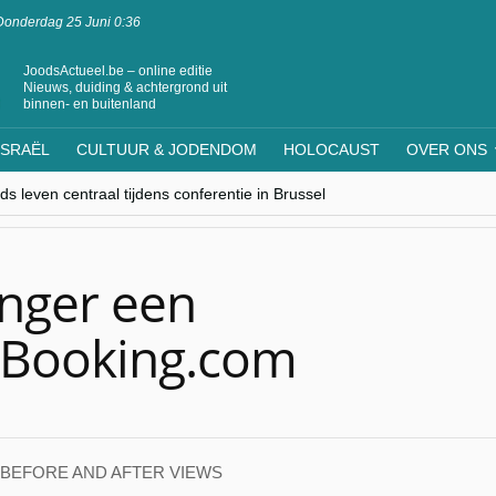
Donderdag 25 Juni 0:36
JoodsActueel.be – online editie
Nieuws, duiding & achtergrond uit
binnen- en buitenland
ISRAËL
CULTUUR & JODENDOM
HOLOCAUST
OVER ONS
s leven centraal tijdens conferentie in Brussel
ere Westen minderheden begrijpt”, Jinnih Beels (Vooruit)
rassing van Oost-Europa
laagdenbank”
nwerking met Mishpacha voor kosher travel en simchas wereldwijd
anger een
ij Booking.com
 BEFORE AND AFTER VIEWS