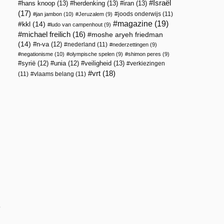
Israël
hans knoop
(13)
herdenking
(13)
iran
(13)
(17)
joods onderwijs
(11)
jan jambon
(10)
Jeruzalem
(9)
magazine
(19)
kkl
(14)
ludo van campenhout
(9)
michael freilich
(16)
moshe aryeh friedman
(14)
n-va
(12)
nederland
(11)
nederzettingen
(9)
negationisme
(10)
olympische spelen
(9)
shimon peres
(9)
veiligheid
(13)
syrië
(12)
unia
(12)
verkiezingen
vrt
(18)
(11)
vlaams belang
(11)
e