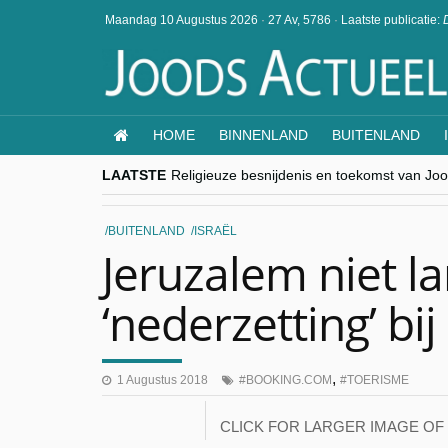
Maandag 10 Augustus 2026
·
27 Av, 5786
·
Laatste publicatie:
HOME
BINNENLAND
BUITENLAND
LAATSTE
Religieuze besnijdenis en toekomst van Jood
“Besnijdenisdebat toont hoe moeilijk seculi
CITYTRIP | ROEMENIË – Boekarest: de ver
“Vandaag zit elke Jood in België op de bek
BUITENLAND
ISRAËL
goKosher lanceert nieuwe website en same
Jeruzalem niet l
‘nederzetting’ b
,
1 Augustus 2018
BOOKING.COM
TOERISME
CLICK FOR LARGER IMAGE OF