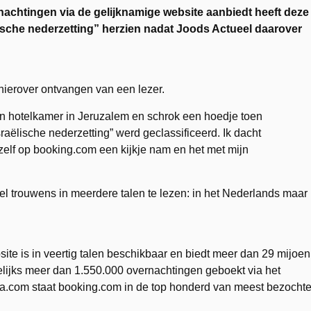
nachtingen via de gelijknamige website aanbiedt heeft deze
lische nederzetting” herzien nadat Joods Actueel daarover
hierover ontvangen van een lezer.
 hotelkamer in Jeruzalem en schrok een hoedje toen
sraëlische nederzetting” werd geclassificeerd. Ik dacht
 zelf op booking.com een kijkje nam en het met mijn
el trouwens in meerdere talen te lezen: in het Nederlands maar
ite is in veertig talen beschikbaar en biedt meer dan 29 mijoen
lijks meer dan 1.550.000 overnachtingen geboekt via het
xa.com staat booking.com in de top honderd van meest bezocht