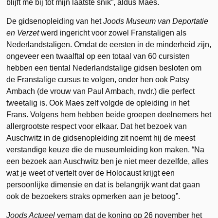
blijft me bij tot mijn laatste snik”, aldus Maes.
De gidsenopleiding van het
Joods Museum van Deportatie
en Verzet
werd ingericht voor zowel Franstaligen als
Nederlandstaligen. Omdat de eersten in de minderheid zijn,
ongeveer een twaalftal op een totaal van 60 cursisten
hebben een tiental Nederlandstalige gidsen besloten om
de Franstalige cursus te volgen, onder hen ook Patsy
Ambach (de vrouw van Paul Ambach, nvdr.) die perfect
tweetalig is. Ook Maes zelf volgde de opleiding in het
Frans. Volgens hem hebben beide groepen deelnemers het
allergrootste respect voor elkaar. Dat het bezoek van
Auschwitz in de gidsenopleiding zit noemt hij de meest
verstandige keuze die de museumleiding kon maken. “Na
een bezoek aan Auschwitz ben je niet meer dezelfde, alles
wat je weet of vertelt over de Holocaust krijgt een
persoonlijke dimensie en dat is belangrijk want dat gaan
ook de bezoekers straks opmerken aan je betoog”.
Joods Actueel
vernam dat de koning op 26 november het