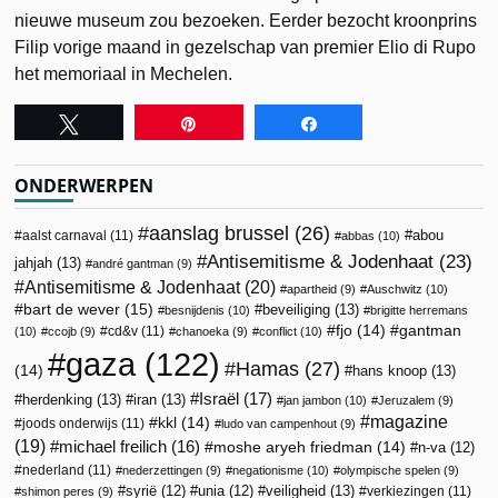
nieuwe museum zou bezoeken. Eerder bezocht kroonprins
Filip vorige maand in gezelschap van premier Elio di Rupo
het memoriaal in Mechelen.
Tweet
Pin
Share
ONDERWERPEN
aanslag brussel
(26)
abou
aalst carnaval
(11)
abbas
(10)
Antisemitisme & Jodenhaat
(23)
jahjah
(13)
andré gantman
(9)
Antisemitisme & Jodenhaat
(20)
apartheid
(9)
Auschwitz
(10)
bart de wever
(15)
beveiliging
(13)
besnijdenis
(10)
brigitte herremans
fjo
(14)
gantman
cd&v
(11)
(10)
ccojb
(9)
chanoeka
(9)
conflict
(10)
gaza
(122)
Hamas
(27)
(14)
hans knoop
(13)
Israël
(17)
herdenking
(13)
iran
(13)
jan jambon
(10)
Jeruzalem
(9)
magazine
kkl
(14)
joods onderwijs
(11)
ludo van campenhout
(9)
(19)
michael freilich
(16)
moshe aryeh friedman
(14)
n-va
(12)
nederland
(11)
nederzettingen
(9)
negationisme
(10)
olympische spelen
(9)
veiligheid
(13)
syrië
(12)
unia
(12)
verkiezingen
(11)
shimon peres
(9)