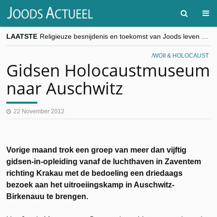
LAATSTE
Religieuze besnijdenis en toekomst van Joods leven centraal tijdens conferentie in Brussel
“Besnijdenisdebat toont hoe moeilijk seculiere Westen minderheden begrijpt”, Jinnih Beels (Vooruit)
CITYTRIP | ROEMENIË – Boekarest: de verrassing van Oost-Europa
WOII & HOLOCAUST
“Vandaag zit elke Jood in België op de beklaagdenbank”
Gidsen Holocaustmuseum
goKosher lanceert nieuwe website en samenwerking met Mishpacha voor kosher travel en simchas wereldwijd
naar Auschwitz
22 November 2012
Vorige maand trok een groep van meer dan vijftig
gidsen-in-opleiding vanaf de luchthaven in Zaventem
richting Krakau met de bedoeling een driedaags
bezoek aan het uitroeiingskamp in Auschwitz-
Birkenauu te brengen.