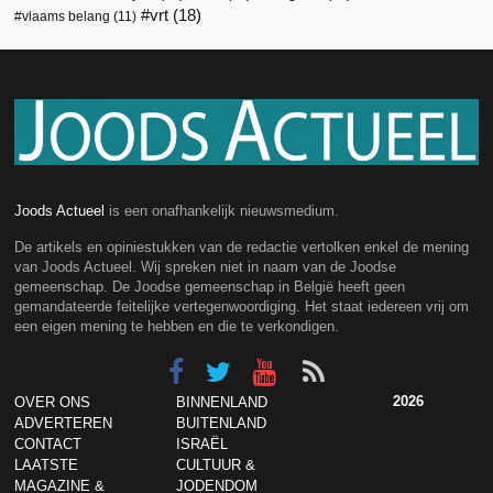
vrt
(18)
vlaams belang
(11)
Joods Actueel
is een onafhankelijk nieuwsmedium.
De artikels en opiniestukken van de redactie vertolken enkel de mening
van Joods Actueel. Wij spreken niet in naam van de Joodse
gemeenschap. De Joodse gemeenschap in België heeft geen
gemandateerde feitelijke vertegenwoordiging. Het staat iedereen vrij om
een eigen mening te hebben en die te verkondigen.
2026
OVER ONS
BINNENLAND
ADVERTEREN
BUITENLAND
CONTACT
ISRAËL
LAATSTE
CULTUUR &
MAGAZINE &
JODENDOM