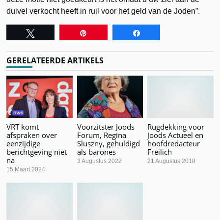
duivel verkocht heeft in ruil voor het geld van de Joden”.
Tweet
Pin
Share
GERELATEERDE ARTIKELS
VRT komt
Voorzitster Joods
Rugdekking voor
afspraken over
Forum, Regina
Joods Actueel en
eenzijdige
Sluszny, gehuldigd
hoofdredacteur
berichtgeving niet
als barones
Freilich
na
3 Augustus 2022
21 Augustus 2018
15 Maart 2024