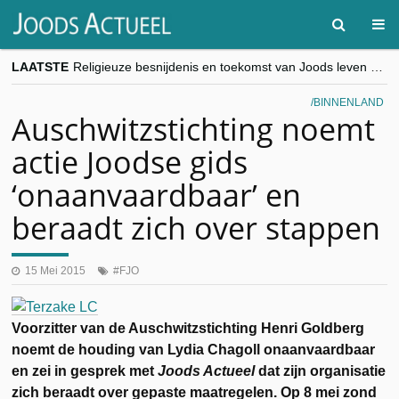
LAATSTE
Religieuze besnijdenis en toekomst van Joods leven centraal tijdens conferentie in Brussel
“Besnijdenisdebat toont hoe moeilijk seculiere Westen minderheden begrijpt”, Jinnih Beels (Vooruit)
CITYTRIP | ROEMENIË – Boekarest: de verrassing van Oost-Europa
BINNENLAND
“Vandaag zit elke Jood in België op de beklaagdenbank”
Auschwitzstichting noemt
goKosher lanceert nieuwe website en samenwerking met Mishpacha voor kosher travel en simchas wereldwijd
actie Joodse gids
‘onaanvaardbaar’ en
beraadt zich over stappen
15 Mei 2015
FJO
Voorzitter van de Auschwitzstichting Henri Goldberg
noemt de houding van Lydia Chagoll onaanvaardbaar
en zei in gesprek met
Joods Actueel
dat zijn organisatie
zich beraadt over gepaste maatregelen. Op 8 mei zond