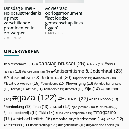
Dinsdag 8 mei –
Adviesraad
Holocaustherdenki
oorlogsmonument
ng met
“laat Joodse
verschillende
gemeenschap links
prominenten in
liggen”
Antwerpen
6 Mei 2018
7 Mei 2018
ONDERWERPEN
aanslag brussel
(26)
abou
aalst carnaval
(11)
abbas
(10)
Antisemitisme & Jodenhaat
(23)
jahjah
(13)
andré gantman
(9)
Antisemitisme & Jodenhaat
(20)
apartheid
(9)
Auschwitz
(10)
bart de wever
(15)
beveiliging
(13)
besnijdenis
(10)
brigitte herremans
fjo
(14)
gantman
cd&v
(11)
(10)
ccojb
(9)
chanoeka
(9)
conflict
(10)
gaza
(122)
Hamas
(27)
(14)
hans knoop
(13)
Israël
(17)
herdenking
(13)
iran
(13)
jan jambon
(10)
Jeruzalem
(9)
magazine
kkl
(14)
joods onderwijs
(11)
ludo van campenhout
(9)
(19)
michael freilich
(16)
moshe aryeh friedman
(14)
n-va
(12)
nederland
(11)
nederzettingen
(9)
negationisme
(10)
olympische spelen
(9)