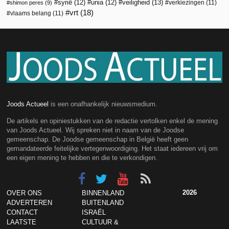
veiligheid
(13)
syrië
(12)
unia
(12)
verkiezingen
(11)
shimon peres
(9)
vrt
(18)
vlaams belang
(11)
Joods Actueel
is een onafhankelijk nieuwsmedium.
De artikels en opiniestukken van de redactie vertolken enkel de mening
van Joods Actueel. Wij spreken niet in naam van de Joodse
gemeenschap. De Joodse gemeenschap in België heeft geen
gemandateerde feitelijke vertegenwoordiging. Het staat iedereen vrij om
een eigen mening te hebben en die te verkondigen.
2026
OVER ONS
BINNENLAND
ADVERTEREN
BUITENLAND
CONTACT
ISRAËL
LAATSTE
CULTUUR &