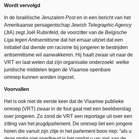
Wordt vervolgd
In de Israëlische
Jeruzalem Post
en in een bericht van het
Amerikaanse persagentschap
Jewish Telegraphic Agency
(JtA) zegt Joël Rubinfeld, de voorzitter van de
Belgische
Liga tegen Antisemitisme
dat het ernaar uitziet dat een
initiatief dat diende om racisme bij jongeren te bestrijden
antisemitisme wil aanwakkeren. Hij haalt zwaar uit naar de
VRT en laat weten dat zijn organisatie onderzoekt welke
juridische middelen tegen de Vlaamse openbare
omroep kunnen worden ingezet.
Voorvallen
Het is ook niet de eerste keer dat de Vlaamse publieke
omroep (VRT) zwaar in de fout gaat met een beeldverslag
over jongeren. Zo zond de VRT een reportage uit over een
zitting van het jeugdparlement. De omroep liet een jongere
horen die vanuit zijn zitje in het parlement boos riep: “als u
deze motie niet goedkeurt is het omdat u uw ziel aan de