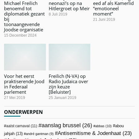
Michael Freilich
neonazi’s op na
eed af als Kamerlid
benoemd tot
Hitlergroet op Meir
“emotioneel
diplomatiek gezant
moment”
8 Juli 2019
bij
21 Juni 2019
toonaangevende
Joodse organisatie
15 December 2024
Voor het eerst
Freilich (N-VA) op
praktiserende Jood
Radio Judaica over
in Federaal
zijn keuze
parlement
[Beluister]
27 Mei 2019
25 Januari 2019
ONDERWERPEN
aanslag brussel
(26)
abou
aalst carnaval
(11)
abbas
(10)
Antisemitisme & Jodenhaat
(23)
jahjah
(13)
andré gantman
(9)