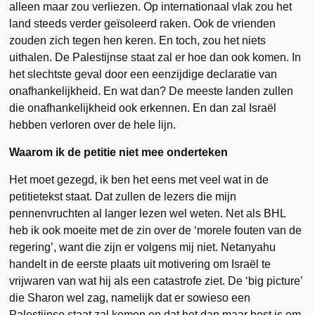
alleen maar zou verliezen. Op internationaal vlak zou het
land steeds verder geïsoleerd raken. Ook de vrienden
zouden zich tegen hen keren. En toch, zou het niets
uithalen. De Palestijnse staat zal er hoe dan ook komen. In
het slechtste geval door een eenzijdige declaratie van
onafhankelijkheid. En wat dan? De meeste landen zullen
die onafhankelijkheid ook erkennen. En dan zal Israël
hebben verloren over de hele lijn.
Waarom ik de petitie niet mee onderteken
Het moet gezegd, ik ben het eens met veel wat in de
petitietekst staat. Dat zullen de lezers die mijn
pennenvruchten al langer lezen wel weten. Net als BHL
heb ik ook moeite met de zin over de ‘morele fouten van de
regering’, want die zijn er volgens mij niet. Netanyahu
handelt in de eerste plaats uit motivering om Israël te
vrijwaren van wat hij als een catastrofe ziet. De ‘big picture’
die Sharon wel zag, namelijk dat er sowieso een
Palestijnse staat zal komen en dat het dan maar best is om