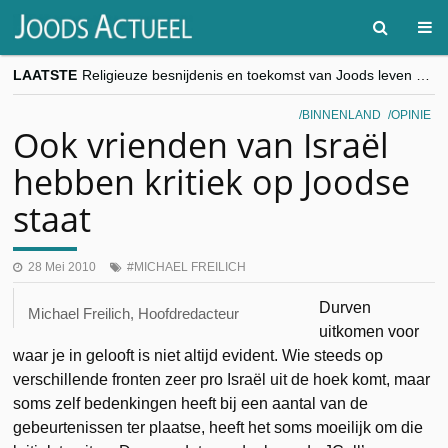
LAATSTE
Religieuze besnijdenis en toekomst van Joods leven centraal tijdens conferentie in Brussel
“Besnijdenisdebat toont hoe moeilijk seculiere Westen minderheden begrijpt”, Jinnih Beels (Vooruit)
CITYTRIP | ROEMENIË – Boekarest: de verrassing van Oost-Europa
BINNENLAND
OPINIE
“Vandaag zit elke Jood in België op de beklaagdenbank”
Ook vrienden van Israël
goKosher lanceert nieuwe website en samenwerking met Mishpacha voor kosher travel en simchas wereldwijd
hebben kritiek op Joodse
staat
28 Mei 2010
MICHAEL FREILICH
Durven
Michael Freilich, Hoofdredacteur
uitkomen voor
waar je in gelooft is niet altijd evident. Wie steeds op
verschillende fronten zeer pro Israël uit de hoek komt, maar
soms zelf bedenkingen heeft bij een aantal van de
gebeurtenissen ter plaatse, heeft het soms moeilijk om die