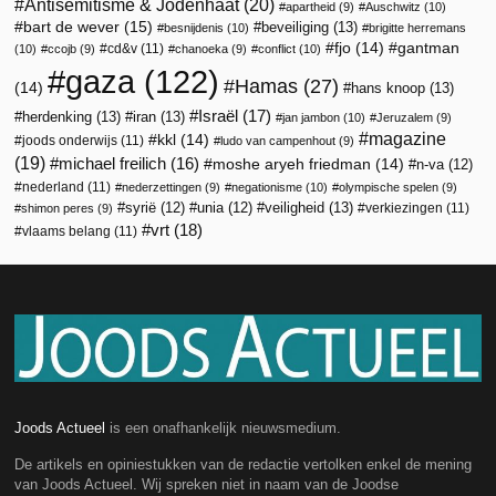
Antisemitisme & Jodenhaat
(20)
apartheid
(9)
Auschwitz
(10)
bart de wever
(15)
beveiliging
(13)
besnijdenis
(10)
brigitte herremans
fjo
(14)
gantman
cd&v
(11)
(10)
ccojb
(9)
chanoeka
(9)
conflict
(10)
gaza
(122)
Hamas
(27)
(14)
hans knoop
(13)
Israël
(17)
herdenking
(13)
iran
(13)
jan jambon
(10)
Jeruzalem
(9)
magazine
kkl
(14)
joods onderwijs
(11)
ludo van campenhout
(9)
(19)
michael freilich
(16)
moshe aryeh friedman
(14)
n-va
(12)
nederland
(11)
nederzettingen
(9)
negationisme
(10)
olympische spelen
(9)
veiligheid
(13)
syrië
(12)
unia
(12)
verkiezingen
(11)
shimon peres
(9)
vrt
(18)
vlaams belang
(11)
Joods Actueel
is een onafhankelijk nieuwsmedium.
De artikels en opiniestukken van de redactie vertolken enkel de mening
van Joods Actueel. Wij spreken niet in naam van de Joodse