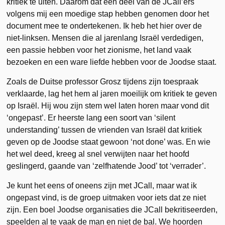
kritiek te uiten. Daarom dat een deel van de JCall’ers
volgens mij een moedige stap hebben genomen door het
document mee te ondertekenen. Ik heb het hier over de
niet-linksen. Mensen die al jarenlang Israël verdedigen,
een passie hebben voor het zionisme, het land vaak
bezoeken en een ware liefde hebben voor de Joodse staat.
Zoals de Duitse professor Grosz tijdens zijn toespraak
verklaarde, lag het hem al jaren moeilijk om kritiek te geven
op Israël. Hij wou zijn stem wel laten horen maar vond dit
‘ongepast’. Er heerste lang een soort van ‘silent
understanding’ tussen de vrienden van Israël dat kritiek
geven op de Joodse staat gewoon ‘not done’ was. En wie
het wel deed, kreeg al snel verwijten naar het hoofd
geslingerd, gaande van ‘zelfhatende Jood’ tot ‘verrader’.
Je kunt het eens of oneens zijn met JCall, maar wat ik
ongepast vind, is de groep uitmaken voor iets dat ze niet
zijn. Een boel Joodse organisaties die JCall bekritiseerden,
speelden al te vaak de man en niet de bal. We hoorden