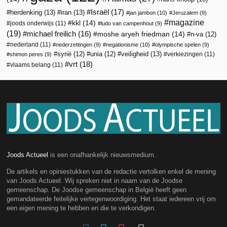
Israël
(17)
herdenking
(13)
iran
(13)
jan jambon
(10)
Jeruzalem
(9)
magazine
kkl
(14)
joods onderwijs
(11)
ludo van campenhout
(9)
(19)
michael freilich
(16)
moshe aryeh friedman
(14)
n-va
(12)
nederland
(11)
nederzettingen
(9)
negationisme
(10)
olympische spelen
(9)
veiligheid
(13)
syrië
(12)
unia
(12)
verkiezingen
(11)
shimon peres
(9)
vrt
(18)
vlaams belang
(11)
Joods Actueel
is een onafhankelijk nieuwsmedium.
De artikels en opiniestukken van de redactie vertolken enkel de mening
van Joods Actueel. Wij spreken niet in naam van de Joodse
gemeenschap. De Joodse gemeenschap in België heeft geen
gemandateerde feitelijke vertegenwoordiging. Het staat iedereen vrij om
een eigen mening te hebben en die te verkondigen.