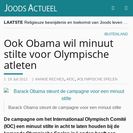
LAATSTE
Religieuze besnijdenis en toekomst van Joods leven centraal tijdens conferentie in Brussel
“Besnijdenisdebat toont hoe moeilijk seculiere Westen minderheden begrijpt”, Jinnih Beels (Vooruit)
CITYTRIP | ROEMENIË – Boekarest: de verrassing van Oost-Europa
BUITENLAND
“Vandaag zit elke Jood in België op de beklaagdenbank”
Ook Obama wil minuut
goKosher lanceert nieuwe website en samenwerking met Mishpacha voor kosher travel en simchas wereldwijd
stilte voor Olympische
atleten
,
,
19 Juli 2012
ANKIE RECHES
IOC
OLYMPISCHE SPELEN
Barack Obama steunt de campagne voor een minuut stilte
De campagne om het Internationaal Olympisch Comité
(IOC) een minuut stilte in acht te laten houden bij de