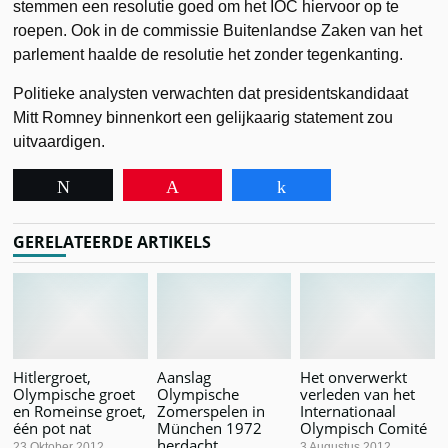
stemmen een resolutie goed om het IOC hiervoor op te
roepen. Ook in de commissie Buitenlandse Zaken van het
parlement haalde de resolutie het zonder tegenkanting.
Politieke analysten verwachten dat presidentskandidaat
Mitt Romney binnenkort een gelijkaarig statement zou
uitvaardigen.
Tweet
Pin
Share
GERELATEERDE ARTIKELS
Hitlergroet,
Aanslag
Het onverwerkt
Olympische groet
Olympische
verleden van het
en Romeinse groet,
Zomerspelen in
Internationaal
één pot nat
München 1972
Olympisch Comité
herdacht
23 Oktober 2012
3 Augustus 2012