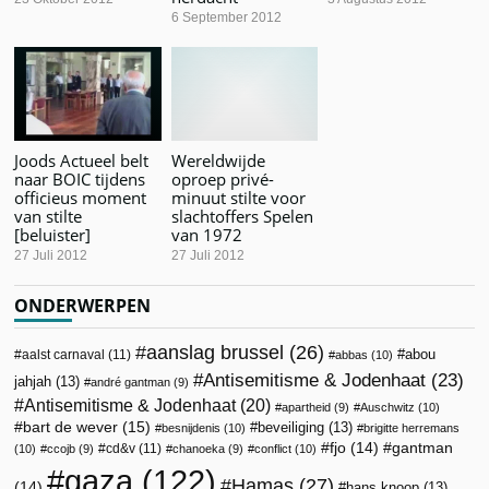
6 September 2012
Joods Actueel belt
Wereldwijde
naar BOIC tijdens
oproep privé-
officieus moment
minuut stilte voor
van stilte
slachtoffers Spelen
[beluister]
van 1972
27 Juli 2012
27 Juli 2012
ONDERWERPEN
aanslag brussel
(26)
abou
aalst carnaval
(11)
abbas
(10)
Antisemitisme & Jodenhaat
(23)
jahjah
(13)
andré gantman
(9)
Antisemitisme & Jodenhaat
(20)
apartheid
(9)
Auschwitz
(10)
bart de wever
(15)
beveiliging
(13)
besnijdenis
(10)
brigitte herremans
fjo
(14)
gantman
cd&v
(11)
(10)
ccojb
(9)
chanoeka
(9)
conflict
(10)
gaza
(122)
Hamas
(27)
(14)
hans knoop
(13)