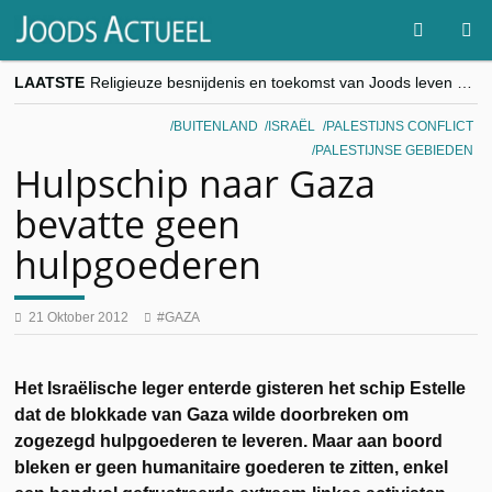
LAATSTE
Religieuze besnijdenis en toekomst van Joods leven centraal tijdens conferentie in Brussel
“Besnijdenisdebat toont hoe moeilijk seculiere Westen minderheden begrijpt”, Jinnih Beels (Vooruit)
CITYTRIP | ROEMENIË – Boekarest: de verrassing van Oost-Europa
BUITENLAND
ISRAËL
PALESTIJNS CONFLICT
“Vandaag zit elke Jood in België op de beklaagdenbank”
PALESTIJNSE GEBIEDEN
goKosher lanceert nieuwe website en samenwerking met Mishpacha voor kosher travel en simchas wereldwijd
Hulpschip naar Gaza
bevatte geen
hulpgoederen
21 Oktober 2012
GAZA
Het Israëlische leger enterde gisteren het schip Estelle
dat de blokkade van Gaza wilde doorbreken om
zogezegd hulpgoederen te leveren. Maar aan boord
bleken er geen humanitaire goederen te zitten, enkel