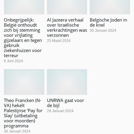
Onbegrijpelijk:
Al Jazeera verhaal
Belgische Joden in
België onthoudt
over Israëlische
de knel
zich bij stemming
verkrachtingen was
30 Januari 2024
voor vrijlating
verzonnen
gijzelaars en tegen
25 Maart 2024
gebruik
ziekenhuizen voor
terreur
6 Juni 2024
Theo Francken (N-
UNRWA gaat voor
VA) hekelt
de bijl
Palestijnse ‘Pay for
29 Januari 2024
Slay’ (uitbetaling
voor moorden)
programma
30 Januari 2024