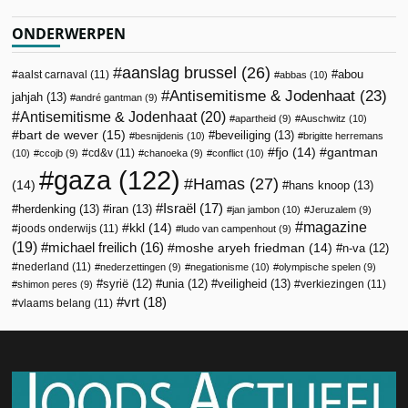
ONDERWERPEN
aanslag brussel
(26)
abou
aalst carnaval
(11)
abbas
(10)
Antisemitisme & Jodenhaat
(23)
jahjah
(13)
andré gantman
(9)
Antisemitisme & Jodenhaat
(20)
apartheid
(9)
Auschwitz
(10)
bart de wever
(15)
beveiliging
(13)
besnijdenis
(10)
brigitte herremans
fjo
(14)
gantman
cd&v
(11)
(10)
ccojb
(9)
chanoeka
(9)
conflict
(10)
gaza
(122)
Hamas
(27)
(14)
hans knoop
(13)
Israël
(17)
herdenking
(13)
iran
(13)
jan jambon
(10)
Jeruzalem
(9)
magazine
kkl
(14)
joods onderwijs
(11)
ludo van campenhout
(9)
(19)
michael freilich
(16)
moshe aryeh friedman
(14)
n-va
(12)
nederland
(11)
nederzettingen
(9)
negationisme
(10)
olympische spelen
(9)
veiligheid
(13)
syrië
(12)
unia
(12)
verkiezingen
(11)
shimon peres
(9)
vrt
(18)
vlaams belang
(11)