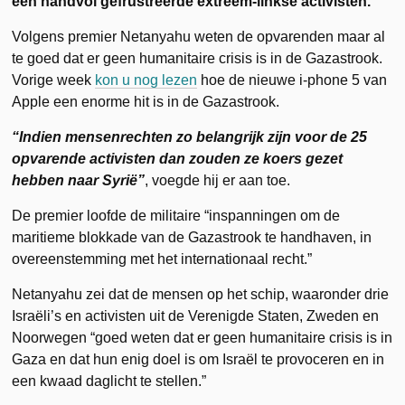
een handvol gefrustreerde extreem-linkse activisten.
Volgens premier Netanyahu weten de opvarenden maar al
te goed dat er geen humanitaire crisis is in de Gazastrook.
Vorige week
kon u nog lezen
hoe de nieuwe i-phone 5 van
Apple een enorme hit is in de Gazastrook.
“Indien mensenrechten zo belangrijk zijn voor de 25
opvarende activisten dan zouden ze koers gezet
hebben naar Syrië”
, voegde hij er aan toe.
De premier loofde de militaire “inspanningen om de
maritieme blokkade van de Gazastrook te handhaven, in
overeenstemming met het internationaal recht.”
Netanyahu zei dat de mensen op het schip, waaronder drie
Israëli’s en activisten uit de Verenigde Staten, Zweden en
Noorwegen “goed weten dat er geen humanitaire crisis is in
Gaza en dat hun enig doel is om Israël te provoceren en in
een kwaad daglicht te stellen.”