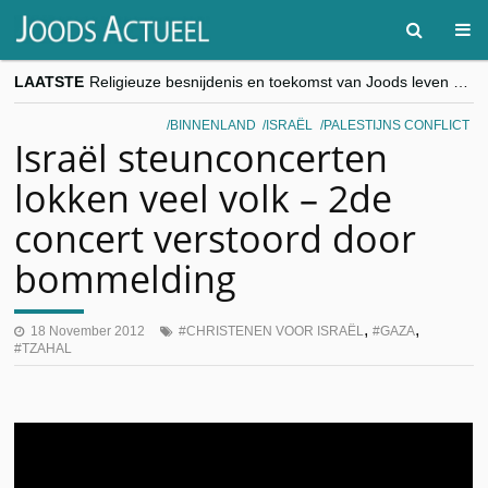
LAATSTE
Religieuze besnijdenis en toekomst van Joods leven centraal tijdens conferentie in Brussel
“Besnijdenisdebat toont hoe moeilijk seculiere Westen minderheden begrijpt”, Jinnih Beels (Vooruit)
CITYTRIP | ROEMENIË – Boekarest: de verrassing van Oost-Europa
BINNENLAND
ISRAËL
PALESTIJNS CONFLICT
“Vandaag zit elke Jood in België op de beklaagdenbank”
Israël steunconcerten
goKosher lanceert nieuwe website en samenwerking met Mishpacha voor kosher travel en simchas wereldwijd
lokken veel volk – 2de
concert verstoord door
bommelding
,
,
18 November 2012
CHRISTENEN VOOR ISRAËL
GAZA
TZAHAL