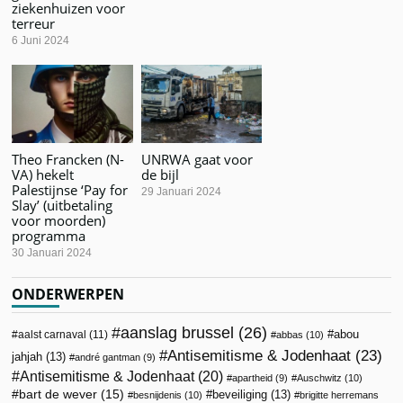
ziekenhuizen voor
terreur
6 Juni 2024
Theo Francken (N-
UNRWA gaat voor
VA) hekelt
de bijl
Palestijnse ‘Pay for
29 Januari 2024
Slay’ (uitbetaling
voor moorden)
programma
30 Januari 2024
ONDERWERPEN
aanslag brussel
(26)
abou
aalst carnaval
(11)
abbas
(10)
Antisemitisme & Jodenhaat
(23)
jahjah
(13)
andré gantman
(9)
Antisemitisme & Jodenhaat
(20)
apartheid
(9)
Auschwitz
(10)
bart de wever
(15)
beveiliging
(13)
besnijdenis
(10)
brigitte herremans