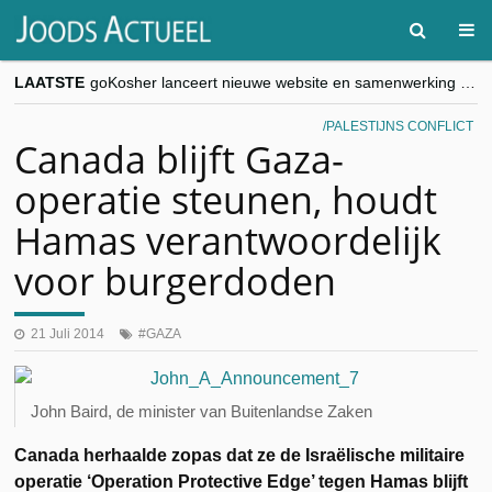
LAATSTE
goKosher lanceert nieuwe website en samenwerking met Mishpacha voor kosher travel en simchas wereldwijd
Religieuze besnijdenis en toekomst van Joods leven centraal tijdens conferentie in Brussel
“Besnijdenisdebat toont hoe moeilijk seculiere Westen minderheden begrijpt”, Jinnih Beels (Vooruit)
PALESTIJNS CONFLICT
CITYTRIP | ROEMENIË – Boekarest: de verrassing van Oost-Europa
Canada blijft Gaza-
“Vandaag zit elke Jood in België op de beklaagdenbank”
operatie steunen, houdt
Hamas verantwoordelijk
voor burgerdoden
21 Juli 2014
GAZA
John Baird, de minister van Buitenlandse Zaken
Canada herhaalde zopas dat ze de Israëlische militaire
operatie ‘Operation Protective Edge’ tegen Hamas blijft