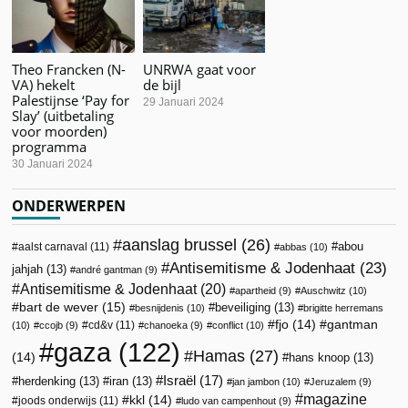
Theo Francken (N-
UNRWA gaat voor
VA) hekelt
de bijl
Palestijnse ‘Pay for
29 Januari 2024
Slay’ (uitbetaling
voor moorden)
programma
30 Januari 2024
ONDERWERPEN
aanslag brussel
(26)
abou
aalst carnaval
(11)
abbas
(10)
Antisemitisme & Jodenhaat
(23)
jahjah
(13)
andré gantman
(9)
Antisemitisme & Jodenhaat
(20)
apartheid
(9)
Auschwitz
(10)
bart de wever
(15)
beveiliging
(13)
besnijdenis
(10)
brigitte herremans
fjo
(14)
gantman
cd&v
(11)
(10)
ccojb
(9)
chanoeka
(9)
conflict
(10)
gaza
(122)
Hamas
(27)
(14)
hans knoop
(13)
Israël
(17)
herdenking
(13)
iran
(13)
jan jambon
(10)
Jeruzalem
(9)
magazine
kkl
(14)
joods onderwijs
(11)
ludo van campenhout
(9)