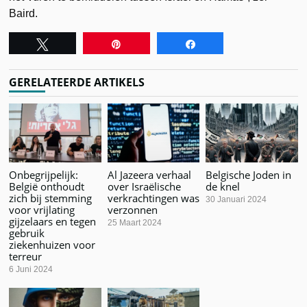
Baird.
Tweet
Pin
Share
GERELATEERDE ARTIKELS
Onbegrijpelijk:
Al Jazeera verhaal
Belgische Joden in
België onthoudt
over Israëlische
de knel
zich bij stemming
verkrachtingen was
30 Januari 2024
voor vrijlating
verzonnen
gijzelaars en tegen
25 Maart 2024
gebruik
ziekenhuizen voor
terreur
6 Juni 2024