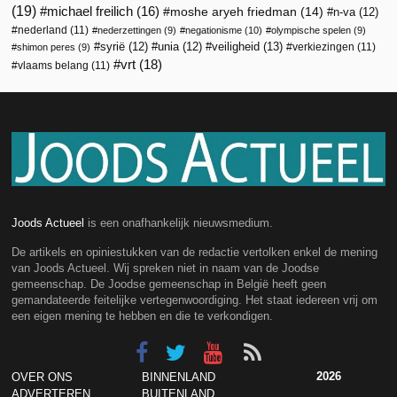
(19)
michael freilich
(16)
moshe aryeh friedman
(14)
n-va
(12)
nederland
(11)
nederzettingen
(9)
negationisme
(10)
olympische spelen
(9)
veiligheid
(13)
syrië
(12)
unia
(12)
verkiezingen
(11)
shimon peres
(9)
vrt
(18)
vlaams belang
(11)
Joods Actueel
is een onafhankelijk nieuwsmedium.
De artikels en opiniestukken van de redactie vertolken enkel de mening
van Joods Actueel. Wij spreken niet in naam van de Joodse
gemeenschap. De Joodse gemeenschap in België heeft geen
gemandateerde feitelijke vertegenwoordiging. Het staat iedereen vrij om
een eigen mening te hebben en die te verkondigen.
2026
OVER ONS
BINNENLAND
ADVERTEREN
BUITENLAND