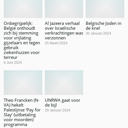
Onbegrijpelijk:
Al Jazeera verhaal
Belgische Joden in
België onthoudt
over Israëlische
de knel
zich bij stemming
verkrachtingen was
30 Januari 2024
voor vrijlating
verzonnen
gijzelaars en tegen
25 Maart 2024
gebruik
ziekenhuizen voor
terreur
6 Juni 2024
Theo Francken (N-
UNRWA gaat voor
VA) hekelt
de bijl
Palestijnse ‘Pay for
29 Januari 2024
Slay’ (uitbetaling
voor moorden)
programma