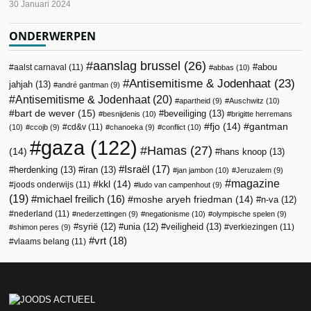
30 Januari 2024
ONDERWERPEN
aanslag brussel
(26)
abou
aalst carnaval
(11)
abbas
(10)
Antisemitisme & Jodenhaat
(23)
jahjah
(13)
andré gantman
(9)
Antisemitisme & Jodenhaat
(20)
apartheid
(9)
Auschwitz
(10)
bart de wever
(15)
beveiliging
(13)
besnijdenis
(10)
brigitte herremans
fjo
(14)
gantman
cd&v
(11)
(10)
ccojb
(9)
chanoeka
(9)
conflict
(10)
gaza
(122)
Hamas
(27)
(14)
hans knoop
(13)
Israël
(17)
herdenking
(13)
iran
(13)
jan jambon
(10)
Jeruzalem
(9)
magazine
kkl
(14)
joods onderwijs
(11)
ludo van campenhout
(9)
(19)
michael freilich
(16)
moshe aryeh friedman
(14)
n-va
(12)
nederland
(11)
nederzettingen
(9)
negationisme
(10)
olympische spelen
(9)
veiligheid
(13)
syrië
(12)
unia
(12)
verkiezingen
(11)
shimon peres
(9)
vrt
(18)
vlaams belang
(11)