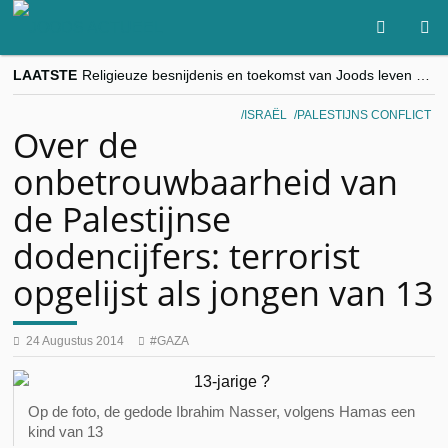
LAATSTE
Religieuze besnijdenis en toekomst van Joods leven centraal tijdens conferentie in Brussel
“Besnijdenisdebat toont hoe moeilijk seculiere Westen minderheden begrijpt”, Jinnih Beels (Vooruit)
CITYTRIP | ROEMENIË – Boekarest: de verrassing van Oost-Europa
ISRAËL
PALESTIJNS CONFLICT
“Vandaag zit elke Jood in België op de beklaagdenbank”
Over de
goKosher lanceert nieuwe website en samenwerking met Mishpacha voor kosher travel en simchas wereldwijd
onbetrouwbaarheid van
de Palestijnse
dodencijfers: terrorist
opgelijst als jongen van 13
24 Augustus 2014
GAZA
Op de foto, de gedode Ibrahim Nasser, volgens Hamas een
kind van 13