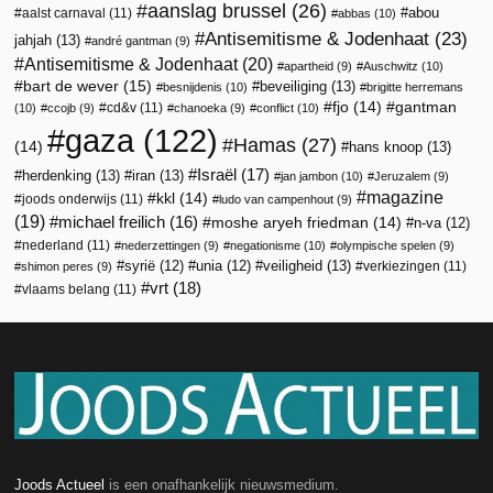
aanslag brussel
(26)
abou
aalst carnaval
(11)
abbas
(10)
Antisemitisme & Jodenhaat
(23)
jahjah
(13)
andré gantman
(9)
Antisemitisme & Jodenhaat
(20)
apartheid
(9)
Auschwitz
(10)
bart de wever
(15)
beveiliging
(13)
besnijdenis
(10)
brigitte herremans
fjo
(14)
gantman
cd&v
(11)
(10)
ccojb
(9)
chanoeka
(9)
conflict
(10)
gaza
(122)
Hamas
(27)
(14)
hans knoop
(13)
Israël
(17)
herdenking
(13)
iran
(13)
jan jambon
(10)
Jeruzalem
(9)
magazine
kkl
(14)
joods onderwijs
(11)
ludo van campenhout
(9)
(19)
michael freilich
(16)
moshe aryeh friedman
(14)
n-va
(12)
nederland
(11)
nederzettingen
(9)
negationisme
(10)
olympische spelen
(9)
veiligheid
(13)
syrië
(12)
unia
(12)
verkiezingen
(11)
shimon peres
(9)
vrt
(18)
vlaams belang
(11)
Joods Actueel
is een onafhankelijk nieuwsmedium.