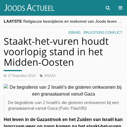
LAATSTE
Religieuze besnijdenis en toekomst van Joods leven centraal tijdens conferentie in Brussel
“Besnijdenisdebat toont hoe moeilijk seculiere Westen minderheden begrijpt”, Jinnih Beels (Vooruit)
CITYTRIP | ROEMENIË – Boekarest: de verrassing van Oost-Europa
ISRAËL
PALESTIJNS CONFLICT
“Vandaag zit elke Jood in België op de beklaagdenbank”
Staakt-het-vuren houdt
goKosher lanceert nieuwe website en samenwerking met Mishpacha voor kosher travel en simchas wereldwijd
voorlopig stand in het
Midden-Oosten
27 Augustus 2014
GAZA
De begrafenis van 2 Israëli’s die gisteren omkwamen bij een
granaataanval vanuit Gaza (Foto: Flash90)
Het leven in de Gazastrook en het Zuiden van Israël kan
langzaam weer op gang komen na het staakt-het-vuren