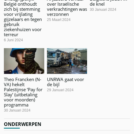
België onthoudt
over Israëlische
de knel
zich bij stemming
verkrachtingen was
30 Januari 2024
voor vrijlating
verzonnen
gijzelaars en tegen
25 Maart 2024
gebruik
ziekenhuizen voor
terreur
6 Juni 2024
Theo Francken (N-
UNRWA gaat voor
VA) hekelt
de bijl
Palestijnse ‘Pay for
29 Januari 2024
Slay’ (uitbetaling
voor moorden)
programma
30 Januari 2024
ONDERWERPEN