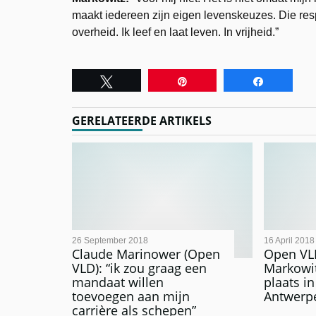
maakt iedereen zijn eigen levenskeuzes. Die respe
overheid. Ik leef en laat leven. In vrijheid.”
Tweet
Pin
Share
GERELATEERDE ARTIKELS
26 September 2018
16 April 2018
Claude Marinower (Open
Open VL
VLD): “ik zou graag een
Markowit
mandaat willen
plaats in
toevoegen aan mijn
Antwerp
carrière als schepen”