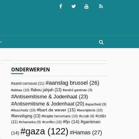
ONDERWERPEN
aanslag brussel
(26)
aalst carnaval
(11)
abou jahjah
(13)
abbas
(10)
andré gantman
(9)
Antisemitisme & Jodenhaat
(23)
Antisemitisme & Jodenhaat
(20)
apartheid
(9)
bart de wever
(15)
Auschwitz
(10)
besnijdenis
(10)
beveiliging
(13)
cd&v
brigitte herremans
(10)
ccojb
(9)
fjo
(14)
gantman
(11)
chanoeka
(9)
conflict
(10)
gaza
(122)
Hamas
(27)
(14)