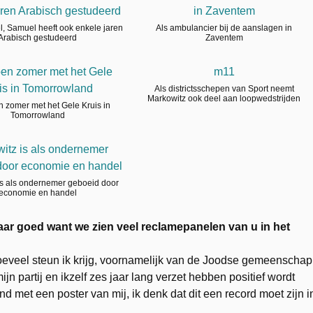
aren Arabisch gestudeerd
in Zaventem
el, Samuel heeft ook enkele jaren
Als ambulancier bij de aanslagen in
Arabisch gestudeerd
Zaventem
pen zomer met het Gele
m11
is in Tomorrowland
Als districtsschepen van Sport neemt
Markowitz ook deel aan loopwedstrijden
n zomer met het Gele Kruis in
Tomorrowland
itz is als ondernemer
door economie en handel
is als ondernemer geboeid door
economie en handel
ar goed want we zien veel reclamepanelen van u in het
oeveel steun ik krijg, voornamelijk van de Joodse gemeenschap
jn partij en ikzelf zes jaar lang verzet hebben positief wordt
d met een poster van mij, ik denk dat dit een record moet zijn i