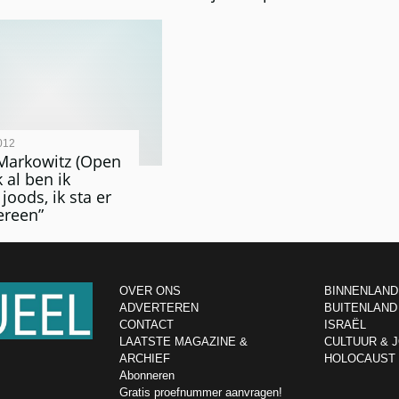
012
Markowitz (Open
k al ben ik
 joods, ik sta er
ereen”
OVER ONS
BINNENLAND
ADVERTEREN
BUITENLAND
CONTACT
ISRAËL
LAATSTE MAGAZINE &
CULTUUR & 
ARCHIEF
HOLOCAUST
Abonneren
Gratis proefnummer aanvragen!