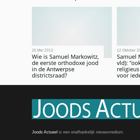
26 Mei 2013
12 Oktober 2
Wie is Samuel Markowitz,
Samuel 
de eerste orthodoxe jood
vld): “oo
in de Antwerpse
religieus
districtsraad?
voor ied
Joods Actueel
is een onafhankelijk nieuwsmedium.