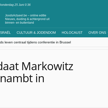
Donderdag 25 Juni 0:36
JoodsActueel.be – online editie
Nieuws, duiding & achtergrond uit
binnen- en buitenland
ISRAËL
CULTUUR & JODENDOM
HOLOCAUST
OVER ONS
s leven centraal tijdens conferentie in Brussel
ere Westen minderheden begrijpt”, Jinnih Beels (Vooruit)
rassing van Oost-Europa
laagdenbank”
nwerking met Mishpacha voor kosher travel en simchas wereldwijd
daat Markowitz
nambt in