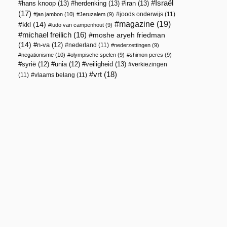
Israël
hans knoop
(13)
herdenking
(13)
iran
(13)
(17)
joods onderwijs
(11)
jan jambon
(10)
Jeruzalem
(9)
magazine
(19)
kkl
(14)
ludo van campenhout
(9)
michael freilich
(16)
moshe aryeh friedman
(14)
n-va
(12)
nederland
(11)
nederzettingen
(9)
negationisme
(10)
olympische spelen
(9)
shimon peres
(9)
veiligheid
(13)
syrië
(12)
unia
(12)
verkiezingen
vrt
(18)
(11)
vlaams belang
(11)