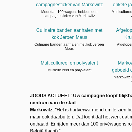
campagnesticker van Markowitz
enkele j
Meer dan 100 wagens hebben een
Multiculture
campagnesticker van Markowitz
Culinaire banden aanhalen met
Afgelo
kok Jeroen Meus
Kru
Culinaire banden aanhalen met kok Jeroen
Afgelope
Meus
Multicultureel en polyvalent
Markow
geboeid 
Multicultureel en polyvalent
Markowitz 
JOODS ACTUEEL:
Uw campagne loopt blijkba
centrum van de stad.
Markowitz:
“Het is hartverwarmend om te zien h
maar ook daarbuiten. Dat toont dat het werk dat mi
onthaald. Er rijden meer dan 100 privéwagens ron
België (lacht).”