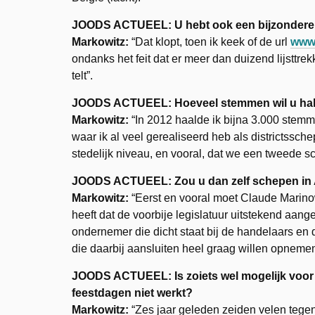
JOODS ACTUEEL:
U hebt ook een bijzonder
Markowitz:
“Dat klopt, toen ik keek of de url
www.
ondanks het feit dat er meer dan duizend lijsttrekk
telt”.
JOODS ACTUEEL: Hoeveel stemmen wil u hale
Markowitz:
“In 2012 haalde ik bijna 3.000 stemmen
waar ik al veel gerealiseerd heb als districtssc
stedelijk niveau, en vooral, dat we een tweede
JOODS ACTUEEL: Zou u dan zelf schepen in 
Markowitz:
“Eerst en vooral moet Claude Marino
heeft dat de voorbije legislatuur uitstekend aa
ondernemer die dicht staat bij de handelaars 
die daarbij aansluiten heel graag willen opnemen
JOODS ACTUEEL: Is zoiets wel mogelijk voor 
feestdagen niet werkt?
Markowitz:
“Zes jaar geleden zeiden velen tegen 