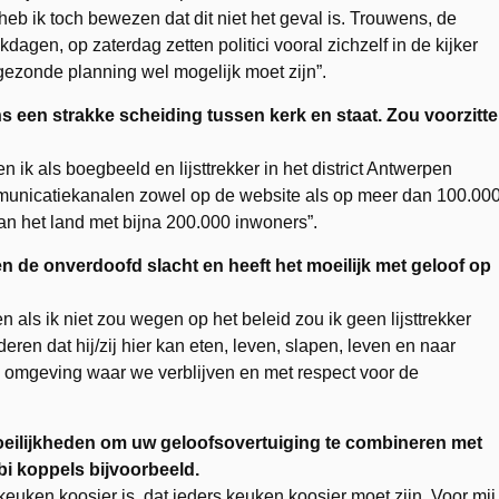
 heb ik toch bewezen dat dit niet het geval is. Trouwens, de
kdagen, op zaterdag zetten politici vooral zichzelf in de kijker
gezonde planning wel mogelijk moet zijn”.
en strakke scheiding tussen kerk en staat. Zou voorzitte
 ik als boegbeeld en lijsttrekker in het district Antwerpen
ommunicatiekanalen zowel op de website als op meer dan 100.00
t van het land met bijna 200.000 inwoners”.
 de onverdoofd slacht en heeft het moeilijk met geloof op
 als ik niet zou wegen op het beleid zou ik geen lijsttrekker
eren dat hij/zij hier kan eten, leven, slapen, leven en naar
e omgeving waar we verblijven en met respect voor de
eilijkheden om uw geloofsovertuiging te combineren met
bi koppels bijvoorbeeld.
 keuken koosjer is, dat ieders keuken koosjer moet zijn. Voor mij