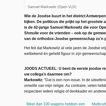
Samuel Markowitz (Open VLD)
Wie de Joodse buurt in het district Antwerpen
kijken. De politicus die prijkt op het groots
is de 42-jarige Samuel Markowitz die voor Open
Shmulie voor de vrienden – ook op de gemeenter
van de orthodox-Joodse gemeenschap zo’n prom
Het feit dat Markowitz al vele jaren de Joodse vr
welbekend én geliefd figuur in zijn gemeenscha
JOODS ACTUEEL: U bent de eerste joodse reli
uw collega’s daarmee om?
Markowitz:
“Dat is een non-issue. In de uitoefe
omwille van mijn religie. Au contraire, velen heb
respecteer ieders religie of denkkader en andere
Meer dan 100 wagens hebben een
Multicul