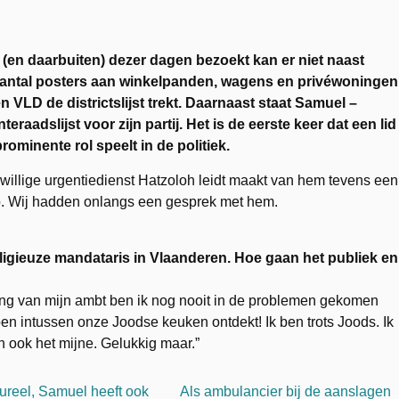
 (en daarbuiten) dezer dagen bezoekt kan er niet naast
te aantal posters aan winkelpanden, wagens en privéwoningen
 VLD de districtslijst trekt. Daarnaast staat Samuel –
aadslijst voor zijn partij. Het is de eerste keer dat een lid
inente rol speelt in de politiek.
ijwillige urgentiedienst Hatzoloh leidt maakt van hem tevens een
p. Wij hadden onlangs een gesprek met hem.
gieuze mandataris in Vlaanderen. Hoe gaan het publiek en
ning van mijn ambt ben ik nog nooit in de problemen gekomen
ben intussen onze Joodse keuken ontdekt! Ik ben trots Joods. Ik
n ook het mijne. Gelukkig maar.”
tureel, Samuel heeft ook
Als ambulancier bij de aanslagen