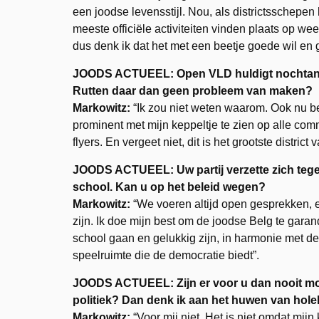
een joodse levensstijl. Nou, als districtsschepen
meeste officiële activiteiten vinden plaats op wee
dus denk ik dat het met een beetje goede wil en 
JOODS ACTUEEL: Open VLD huldigt nochtans e
Rutten daar dan geen probleem van maken?
Markowitz:
“Ik zou niet weten waarom. Ook nu ben
prominent met mijn keppeltje te zien op alle c
flyers. En vergeet niet, dit is het grootste distric
JOODS ACTUEEL: Uw partij verzette zich tegen
school. Kan u op het beleid wegen?
Markowitz:
“We voeren altijd open gesprekken, en
zijn. Ik doe mijn best om de joodse Belg te garand
school gaan en gelukkig zijn, in harmonie met d
speelruimte die de democratie biedt”.
JOODS ACTUEEL: Zijn er voor u dan nooit mo
politiek? Dan denk ik aan het huwen van hole
Markowitz:
“Voor mij niet. Het is niet omdat mijn