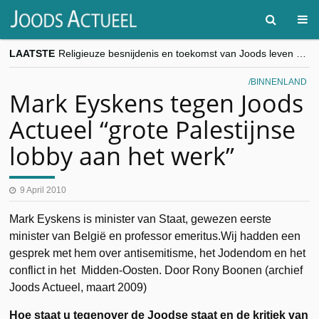
goKosher lanceert nieuwe website en samenwerking met Mishpacha voor kosher travel en simchas wereldwijd
LAATSTE
Religieuze besnijdenis en toekomst van Joods leven centraal tijdens conferentie in Brussel
“Besnijdenisdebat toont hoe moeilijk seculiere Westen minderheden begrijpt”, Jinnih Beels (Vooruit)
BINNENLAND
CITYTRIP | ROEMENIË – Boekarest: de verrassing van Oost-Europa
Mark Eyskens tegen Joods
“Vandaag zit elke Jood in België op de beklaagdenbank”
Actueel “grote Palestijnse
lobby aan het werk”
9 April 2010
Mark Eyskens is minister van Staat, gewezen eerste
minister van België en professor emeritus.Wij hadden een
gesprek met hem over antisemitisme, het Jodendom en het
conflict in het Midden-Oosten. Door Rony Boonen (archief
Joods Actueel, maart 2009)
Hoe staat u tegenover de Joodse staat en de kritiek van