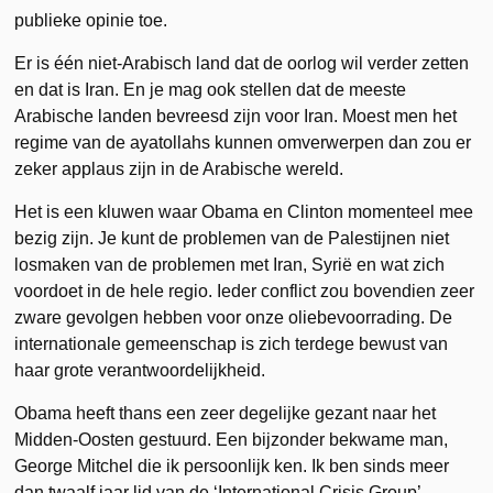
publieke opinie toe.
Er is één niet-Arabisch land dat de oorlog wil verder zetten
en dat is Iran. En je mag ook stellen dat de meeste
Arabische landen bevreesd zijn voor Iran. Moest men het
regime van de ayatollahs kunnen omverwerpen dan zou er
zeker applaus zijn in de Arabische wereld.
Het is een kluwen waar Obama en Clinton momenteel mee
bezig zijn. Je kunt de problemen van de Palestijnen niet
losmaken van de problemen met Iran, Syrië en wat zich
voordoet in de hele regio. Ieder conflict zou bovendien zeer
zware gevolgen hebben voor onze oliebevoorrading. De
internationale gemeenschap is zich terdege bewust van
haar grote verantwoordelijkheid.
Obama heeft thans een zeer degelijke gezant naar het
Midden-Oosten gestuurd. Een bijzonder bekwame man,
George Mitchel die ik persoonlijk ken. Ik ben sinds meer
dan twaalf jaar lid van de ‘International Crisis Group’