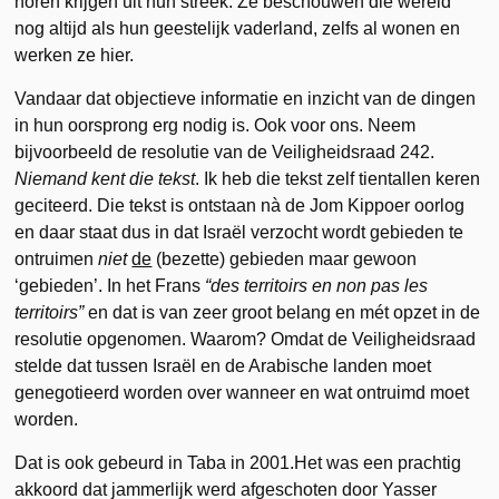
horen krijgen uit hun streek. Ze beschouwen die wereld
nog altijd als hun geestelijk vaderland, zelfs al wonen en
werken ze hier.
Vandaar dat objectieve informatie en inzicht van de dingen
in hun oorsprong erg nodig is. Ook voor ons. Neem
bijvoorbeeld de resolutie van de Veiligheidsraad 242.
Niemand kent die tekst
. Ik heb die tekst zelf tientallen keren
geciteerd. Die tekst is ontstaan nà de Jom Kippoer oorlog
en daar staat dus in dat Israël verzocht wordt gebieden te
ontruimen
niet
de
(bezette) gebieden maar gewoon
‘gebieden’. In het Frans
“des territoirs en non pas les
territoirs”
en dat is van zeer groot belang en mét opzet in de
resolutie opgenomen. Waarom? Omdat de Veiligheidsraad
stelde dat tussen Israël en de Arabische landen moet
genegotieerd worden over wanneer en wat ontruimd moet
worden.
Dat is ook gebeurd in Taba in 2001.Het was een prachtig
akkoord dat jammerlijk werd afgeschoten door Yasser