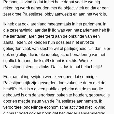
Persoonlijk vind ik dat in het hele debat veel te weinig
rekening wordt gehouden met de objectiviteit en dat er een
zeer grote Palestijnse lobby aanwezig en aan het werk is.
Ik heb dat ook jarenlang meegemaakt in het parlement. In
die zesentwintig jaar dat ik lid was van het parlement heb ik
me tientallen jaren geërgerd aan de onkunde van een
aantal leden. Ze kenden hun dossiers niet en/of ze
getuigden vaak van slechte wil of partijdigheid. En dan is er
ook nog altijd die idiote ideologische benadering van het
conflict. Iemand die Israël steunt is rechts. Wie de
Palestijnen steunt is links. Dat is dus totaal belachelijk!
Een aantal ingewijden weet zeer goed dat sommige
Palestijnen rijk zijn geworden door zaken te doen met de
Israëli’s. Het is o.a. een publiek geheim dat de muur die
gebouwd is om de terroristen buiten te houden, gebouwd is
door en met de steun van de Palestijnse aannemers. Ik
veroordeel onderlinge economische activiteit niet, ik vind
dit maar goed ook en hoop dat het verder aangemoedigd