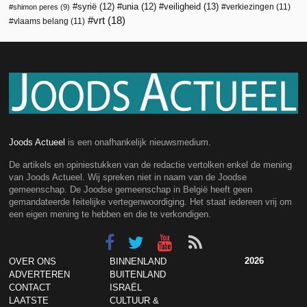
veiligheid
(13)
syrië
(12)
unia
(12)
verkiezingen
(11)
shimon peres
(9)
vrt
(18)
vlaams belang
(11)
Joods Actueel
is een onafhankelijk nieuwsmedium.
De artikels en opiniestukken van de redactie vertolken enkel de mening
van Joods Actueel. Wij spreken niet in naam van de Joodse
gemeenschap. De Joodse gemeenschap in België heeft geen
gemandateerde feitelijke vertegenwoordiging. Het staat iedereen vrij om
een eigen mening te hebben en die te verkondigen.
2026
OVER ONS
BINNENLAND
ADVERTEREN
BUITENLAND
CONTACT
ISRAËL
LAATSTE
CULTUUR &