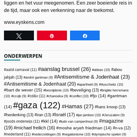
liggen en het vuur meegenomen. Een zeer boeiende reis in
de tijd, maar ook een verkenning naar de toekomst.
www.eyskens.com
Tweet
Pin
Share
ONDERWERPEN
aanslag brussel
(26)
abou
aalst carnaval
(11)
abbas
(10)
Antisemitisme & Jodenhaat
(23)
jahjah
(13)
andré gantman
(9)
Antisemitisme & Jodenhaat
(20)
apartheid
(9)
Auschwitz
(10)
bart de wever
(15)
beveiliging
(13)
besnijdenis
(10)
brigitte herremans
fjo
(14)
gantman
cd&v
(11)
(10)
ccojb
(9)
chanoeka
(9)
conflict
(10)
gaza
(122)
Hamas
(27)
(14)
hans knoop
(13)
Israël
(17)
herdenking
(13)
iran
(13)
jan jambon
(10)
Jeruzalem
(9)
magazine
kkl
(14)
joods onderwijs
(11)
ludo van campenhout
(9)
(19)
michael freilich
(16)
moshe aryeh friedman
(14)
n-va
(12)
nederland
(11)
nederzettingen
(9)
negationisme
(10)
olympische spelen
(9)