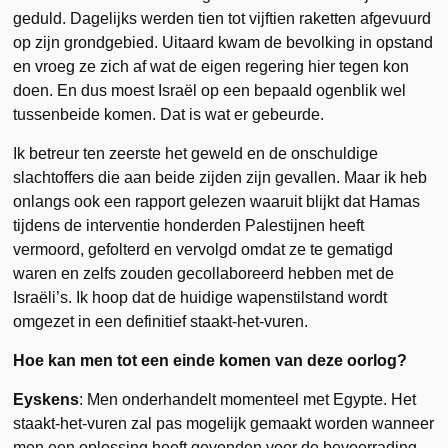
geduld. Dagelijks werden tien tot vijftien raketten afgevuurd
op zijn grondgebied. Uitaard kwam de bevolking in opstand
en vroeg ze zich af wat de eigen regering hier tegen kon
doen. En dus moest Israël op een bepaald ogenblik wel
tussenbeide komen. Dat is wat er gebeurde.
Ik betreur ten zeerste het geweld en de onschuldige
slachtoffers die aan beide zijden zijn gevallen. Maar ik heb
onlangs ook een rapport gelezen waaruit blijkt dat Hamas
tijdens de interventie honderden Palestijnen heeft
vermoord, gefolterd en vervolgd omdat ze te gematigd
waren en zelfs zouden gecollaboreerd hebben met de
Israëli’s. Ik hoop dat de huidige wapenstilstand wordt
omgezet in een definitief staakt-het-vuren.
Hoe kan men tot een einde komen van deze oorlog?
Eyskens
: Men onderhandelt momenteel met Egypte. Het
staakt-het-vuren zal pas mogelijk gemaakt worden wanneer
men een oplossing heeft gevonden voor de bevoorrading