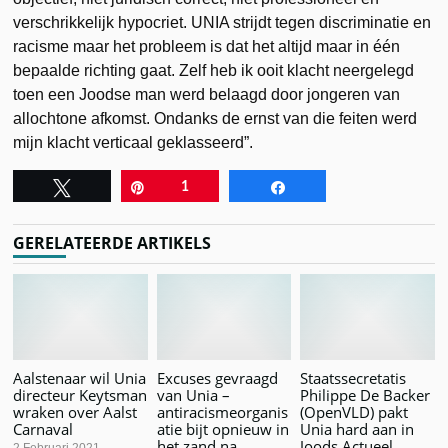
verschrikkelijk hypocriet. UNIA strijdt tegen discriminatie en
racisme maar het probleem is dat het altijd maar in één
bepaalde richting gaat. Zelf heb ik ooit klacht neergelegd
toen een Joodse man werd belaagd door jongeren van
allochtone afkomst. Ondanks de ernst van die feiten werd
mijn klacht verticaal geklasseerd”.
Tweet
Pin
1
Share
GERELATEERDE ARTIKELS
Aalstenaar wil Unia
Excuses gevraagd
Staatssecretatis
directeur Keytsman
van Unia –
Philippe De Backer
wraken over Aalst
antiracismeorganis
(OpenVLD) pakt
Carnaval
atie bijt opnieuw in
Unia hard aan in
het zand na
Joods Actueel
2 Februari 2021