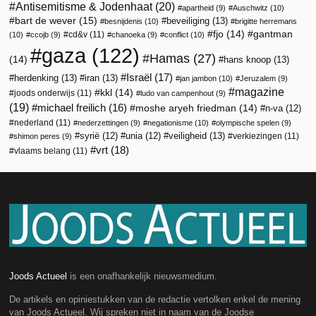
Antisemitisme & Jodenhaat
(20)
apartheid
(9)
Auschwitz
(10)
bart de wever
(15)
beveiliging
(13)
besnijdenis
(10)
brigitte herremans
fjo
(14)
gantman
cd&v
(11)
(10)
ccojb
(9)
chanoeka
(9)
conflict
(10)
gaza
(122)
Hamas
(27)
(14)
hans knoop
(13)
Israël
(17)
herdenking
(13)
iran
(13)
jan jambon
(10)
Jeruzalem
(9)
magazine
kkl
(14)
joods onderwijs
(11)
ludo van campenhout
(9)
(19)
michael freilich
(16)
moshe aryeh friedman
(14)
n-va
(12)
nederland
(11)
nederzettingen
(9)
negationisme
(10)
olympische spelen
(9)
veiligheid
(13)
syrië
(12)
unia
(12)
verkiezingen
(11)
shimon peres
(9)
vrt
(18)
vlaams belang
(11)
Joods Actueel
is een onafhankelijk nieuwsmedium.
De artikels en opiniestukken van de redactie vertolken enkel de mening
van Joods Actueel. Wij spreken niet in naam van de Joodse