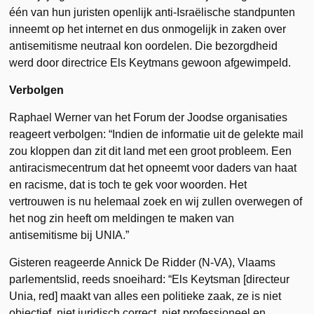
één van hun juristen openlijk anti-Israëlische standpunten
inneemt op het internet en dus onmogelijk in zaken over
antisemitisme neutraal kon oordelen. Die bezorgdheid
werd door directrice Els Keytmans gewoon afgewimpeld.
Verbolgen
Raphael Werner van het Forum der Joodse organisaties
reageert verbolgen: “Indien de informatie uit de gelekte mail
zou kloppen dan zit dit land met een groot probleem. Een
antiracismecentrum dat het opneemt voor daders van haat
en racisme, dat is toch te gek voor woorden. Het
vertrouwen is nu helemaal zoek en wij zullen overwegen of
het nog zin heeft om meldingen te maken van
antisemitisme bij UNIA.”
Gisteren reageerde Annick De Ridder (N-VA), Vlaams
parlementslid, reeds snoeihard: “Els Keytsman [directeur
Unia, red] maakt van alles een politieke zaak, ze is niet
objectief, niet juridisch correct, niet professioneel en