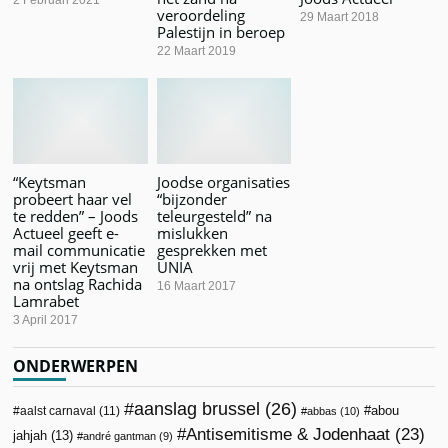
veroordeling
29 Maart 2018
Palestijn in beroep
22 Maart 2019
“Keytsman
Joodse organisaties
probeert haar vel
“bijzonder
te redden” – Joods
teleurgesteld” na
Actueel geeft e-
mislukken
mail communicatie
gesprekken met
vrij met Keytsman
UNIA
na ontslag Rachida
16 Maart 2017
Lamrabet
3 April 2017
ONDERWERPEN
aanslag brussel
(26)
abou
aalst carnaval
(11)
abbas
(10)
Antisemitisme & Jodenhaat
(23)
jahjah
(13)
andré gantman
(9)