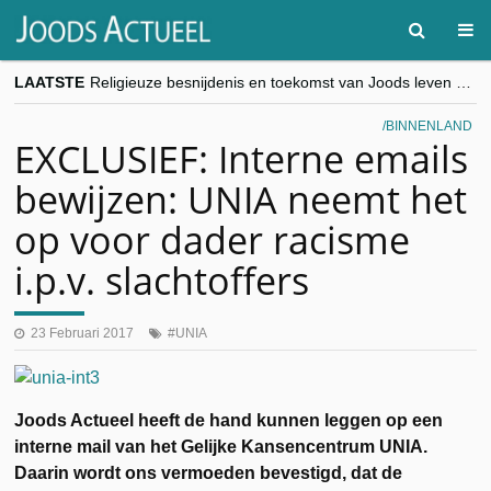
LAATSTE
Religieuze besnijdenis en toekomst van Joods leven centraal tijdens conferentie in Brussel
“Besnijdenisdebat toont hoe moeilijk seculiere Westen minderheden begrijpt”, Jinnih Beels (Vooruit)
CITYTRIP | ROEMENIË – Boekarest: de verrassing van Oost-Europa
BINNENLAND
“Vandaag zit elke Jood in België op de beklaagdenbank”
EXCLUSIEF: Interne emails
goKosher lanceert nieuwe website en samenwerking met Mishpacha voor kosher travel en simchas wereldwijd
bewijzen: UNIA neemt het
op voor dader racisme
i.p.v. slachtoffers
23 Februari 2017
UNIA
Joods Actueel heeft de hand kunnen leggen op een
interne mail van het Gelijke Kansencentrum UNIA.
Daarin wordt ons vermoeden bevestigd, dat de