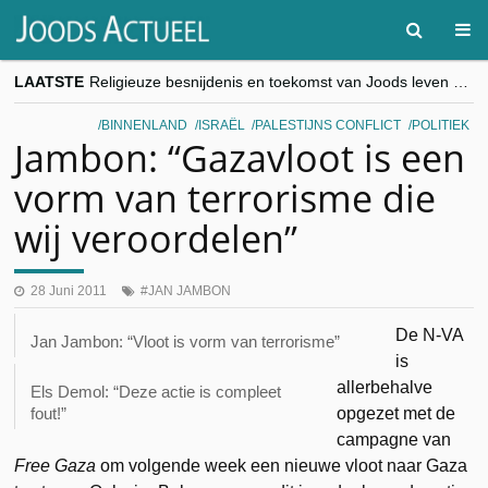
LAATSTE
Religieuze besnijdenis en toekomst van Joods leven centraal tijdens conferentie in Brussel
“Besnijdenisdebat toont hoe moeilijk seculiere Westen minderheden begrijpt”, Jinnih Beels (Vooruit)
CITYTRIP | ROEMENIË – Boekarest: de verrassing van Oost-Europa
BINNENLAND
ISRAËL
PALESTIJNS CONFLICT
POLITIEK
“Vandaag zit elke Jood in België op de beklaagdenbank”
Jambon: “Gazavloot is een
goKosher lanceert nieuwe website en samenwerking met Mishpacha voor kosher travel en simchas wereldwijd
vorm van terrorisme die
wij veroordelen”
28 Juni 2011
JAN JAMBON
De N-VA
Jan Jambon: “Vloot is vorm van terrorisme”
is
allerbehalve
Els Demol: “Deze actie is compleet
opgezet met de
fout!”
campagne van
Free Gaza
om volgende week een nieuwe vloot naar Gaza