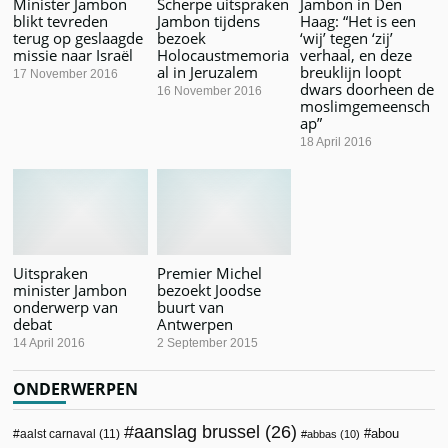
Minister Jambon
Scherpe uitspraken
Jambon in Den
blikt tevreden
Jambon tijdens
Haag: “Het is een
terug op geslaagde
bezoek
‘wij’ tegen ‘zij’
missie naar Israël
Holocaustmemoria
verhaal, en deze
al in Jeruzalem
breuklijn loopt
17 November 2016
dwars doorheen de
16 November 2016
moslimgemeensch
ap”
18 April 2016
Uitspraken
Premier Michel
minister Jambon
bezoekt Joodse
onderwerp van
buurt van
debat
Antwerpen
14 April 2016
2 September 2015
ONDERWERPEN
aanslag brussel
(26)
abou
aalst carnaval
(11)
abbas
(10)