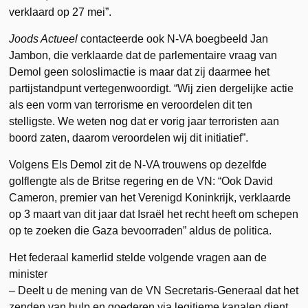
verklaard op 27 mei”.
Joods Actueel
contacteerde ook N-VA boegbeeld Jan
Jambon, die verklaarde dat de parlementaire vraag van
Demol geen soloslimactie is maar dat zij daarmee het
partijstandpunt vertegenwoordigt. “Wij zien dergelijke actie
als een vorm van terrorisme en veroordelen dit ten
stelligste. We weten nog dat er vorig jaar terroristen aan
boord zaten, daarom veroordelen wij dit initiatief”.
Volgens Els Demol zit de N-VA trouwens op dezelfde
golflengte als de Britse regering en de VN: “Ook David
Cameron, premier van het Verenigd Koninkrijk, verklaarde
op 3 maart van dit jaar dat Israël het recht heeft om schepen
op te zoeken die Gaza bevoorraden” aldus de politica.
Het federaal kamerlid stelde volgende vragen aan de
minister
– Deelt u de mening van de VN Secretaris-Generaal dat het
zenden van hulp en goederen via legitieme kanalen dient