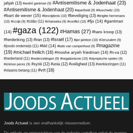
Antisemitisme & Jodenhaat
(23)
jahjah
(13)
andré gantman
(9)
Antisemitisme & Jodenhaat
(20)
apartheid
(9)
Auschwitz
(10)
bart de wever
(15)
beveiliging
(13)
besnijdenis
(10)
brigitte herremans
fjo
(14)
gantman
cd&v
(11)
(10)
ccojb
(9)
chanoeka
(9)
conflict
(10)
gaza
(122)
Hamas
(27)
(14)
hans knoop
(13)
Israël
(17)
herdenking
(13)
iran
(13)
jan jambon
(10)
Jeruzalem
(9)
magazine
kkl
(14)
joods onderwijs
(11)
ludo van campenhout
(9)
(19)
michael freilich
(16)
moshe aryeh friedman
(14)
n-va
(12)
nederland
(11)
nederzettingen
(9)
negationisme
(10)
olympische spelen
(9)
veiligheid
(13)
syrië
(12)
unia
(12)
verkiezingen
(11)
shimon peres
(9)
vrt
(18)
vlaams belang
(11)
Joods Actueel
is een onafhankelijk nieuwsmedium.
De artikels en opiniestukken van de redactie vertolken enkel de mening