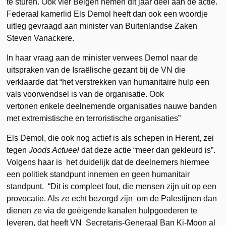
te sturen. Ook vier Belgen nemen dit jaar deel aan de actie.
Federaal kamerlid Els Demol heeft dan ook een woordje
uitleg gevraagd aan minister van Buitenlandse Zaken
Steven Vanackere.
In haar vraag aan de minister verwees Demol naar de
uitspraken van de Israëlische gezant bij de VN die
verklaarde dat “het verstrekken van humanitaire hulp een
vals voorwendsel is van de organisatie. Ook
vertonen enkele deelnemende organisaties nauwe banden
met extremistische en terroristische organisaties”
Els Demol, die ook nog actief is als schepen in Herent, zei
tegen
Joods Actueel
dat deze actie “meer dan gekleurd is”.
Volgens haar is het duidelijk dat de deelnemers hiermee
een politiek standpunt innemen en geen humanitair
standpunt. “Dit is compleet fout, die mensen zijn uit op een
provocatie. Als ze echt bezorgd zijn om de Palestijnen dan
dienen ze via de geëigende kanalen hulpgoederen te
leveren, dat heeft VN Secretaris-Generaal Ban Ki-Moon al